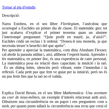
Tornar al pla d'estudis
Descripció:
Narra Estobeu, en el seu llibre
Florilegium
, l’anècdota que
ocorregué a Euclides un primer dia de classe. El matemàtic grec tot
just acabava d’explicar el primer teorema quan un alumne
l’interrompé preguntant: “Quin profit en trauré, jo, d’això?”.
Euclides cridà un esclau i li ordenà: “Doneu-li una moneda, ja que
necessita treure’n benefici del que aprèn”.
Per aprendre a apreciar la matemàtica, com diria Abraham Flexner,
cal abolir la paraula utilitat i, així, alliberar l’esperit humà. Aprendre i
fer matemàtica, en primer lloc, és una experiència de caire personal.
La matemàtica posa en relació dues capacitats: la intuïció i la raó.
És un diàleg íntim, silenciós però vibrant, entre l’immediat i la
reflexió. Cada petit pas que fem ve guiat per la intuïció, però no és
un pas ferm fins que la raó no el valida.
Explica David Bessis, en el seu llibre
Mathematica: Una aventure
au coer de nous-mêmes
, un exemple d’interès relacionat amb això.
Dibuixem una circumferència en un paper i ens preguntem: com a
molt, per quants punts tallarà la circumferència una recta que creui el