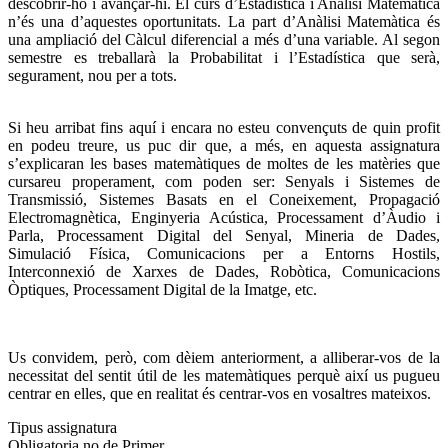
descobrir-ho i avançar-hi. El curs d’Estadística i Anàlisi Matemàtica
n’és una d’aquestes oportunitats. La part d’Anàlisi Matemàtica és
una ampliació del Càlcul diferencial a més d’una variable. Al segon
semestre es treballarà la Probabilitat i l’Estadística que serà,
segurament, nou per a tots.
Si heu arribat fins aquí i encara no esteu convençuts de quin profit
en podeu treure, us puc dir que, a més, en aquesta assignatura
s’explicaran les bases matemàtiques de moltes de les matèries que
cursareu properament, com poden ser: Senyals i Sistemes de
Transmissió, Sistemes Basats en el Coneixement, Propagació
Electromagnètica, Enginyeria Acústica, Processament d’Àudio i
Parla, Processament Digital del Senyal, Mineria de Dades,
Simulació Física, Comunicacions per a Entorns Hostils,
Interconnexió de Xarxes de Dades, Robòtica, Comunicacions
Òptiques, Processament Digital de la Imatge, etc.
Us convidem, però, com dèiem anteriorment, a alliberar-vos de la
necessitat del sentit útil de les matemàtiques perquè així us pugueu
centrar en elles, que en realitat és centrar-vos en vosaltres mateixos.
Tipus assignatura
Obligatoria no de Primer