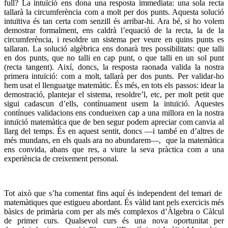
full? La intuïció ens dona una resposta immediata: una sola recta
tallarà la circumferència com a molt per dos punts. Aquesta solució
intuïtiva és tan certa com senzill és arribar-hi. Ara bé, si ho volem
demostrar formalment, ens caldrà l’equació de la recta, la de la
circumferència, i resoldre un sistema per veure en quins punts es
tallaran. La solució algèbrica ens donarà tres possibilitats: que talli
en dos punts, que no talli en cap punt, o que talli en un sol punt
(recta tangent). Així, doncs, la resposta raonada valida la nostra
primera intuïció: com a molt, tallarà per dos punts. Per validar-ho
hem usat el llenguatge matemàtic. És més, en tots els passos: idear la
demostració, plantejar el sistema, resoldre’l, etc, per molt petit que
sigui cadascun d’ells, contínuament usem la intuïció. Aquestes
contínues validacions ens condueixen cap a una millora en la nostra
intuïció matemàtica que de ben segur podem apreciar com canvia al
llarg del temps. És en aquest sentit, doncs
—i també
en d’altres de
més mundans, en els quals ara no abundarem—,
que la matemàtica
ens convida, abans que res, a viure la seva pràctica com a una
experiència de creixement personal.
Tot això que s’ha comentat fins aquí és independent del temari de
matemàtiques que estigueu abordant. És vàlid tant pels exercicis més
bàsics de primària com per als més complexos d’Àlgebra o Càlcul
de primer curs. Qualsevol curs és una nova oportunitat per