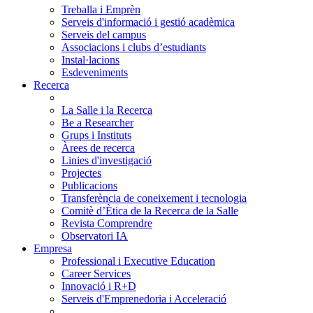
Treballa i Emprèn
Serveis d'informació i gestió acadèmica
Serveis del campus
Associacions i clubs d’estudiants
Instal·lacions
Esdeveniments
Recerca
La Salle i la Recerca
Be a Researcher
Grups i Instituts
Àrees de recerca
Linies d'investigació
Projectes
Publicacions
Transferència de coneixement i tecnologia
Comitè d’Ètica de la Recerca de la Salle
Revista Comprendre
Observatori IA
Empresa
Professional i Executive Education
Career Services
Innovació i R+D
Serveis d'Emprenedoria i Acceleració