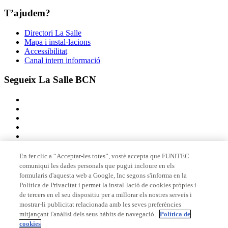
T’ajudem?
Directori La Salle
Mapa i instal·lacions
Accessibilitat
Canal intern informació
Segueix La Salle BCN
En fer clic a “Acceptar-les totes”, vostè accepta que FUNITEC
comuniqui les dades personals que pugui incloure en els
Membre de
formularis d'aquesta web a Google, Inc segons s'informa en la
Política de Privacitat i permet la instal·lació de cookies pròpies i
de tercers en el seu dispositiu per a millorar els nostres serveis i
mostrar-li publicitat relacionada amb les seves preferències
Acreditacions
mitjançant l'anàlisi dels seus hàbits de navegació.
Política de
cookies