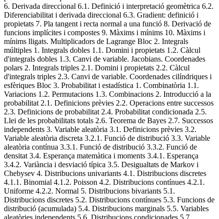
6. Derivada direccional 6.1. Definició i interpretació geomètrica 6.2.
Diferenciabilitat i derivada direccional 6.3. Gradient: definició i
propietats 7. Pla tangent i recta normal a una funció 8. Derivació de
funcions implícites i compostes 9. Màxims i mínims 10. Màxims i
mínims lligats. Multiplicadors de Lagrange Bloc 2. Integrals
múltiples 1. Integrals dobles 1.1. Domini i propietats 1.2. Càlcul
d'integrals dobles 1.3. Canvi de variable. Jacobians. Coordenades
polars 2. Integrals triples 2.1. Domini i propietats 2.2. Càlcul
d'integrals triples 2.3. Canvi de variable. Coordenades cilíndriques i
esfèriques Bloc 3. Probabilitat i estadística 1. Combinatòria 1.1.
Variacions 1.2. Permutacions 1.3. Combinacions 2. Introducció a la
probabilitat 2.1. Definicions prèvies 2.2. Operacions entre successos
2.3. Definicions de probabilitat 2.4. Probabilitat condicionada 2.5.
Llei de les probabilitats totals 2.6. Teorema de Bayes 2.7. Successos
independents 3. Variable aleatòria 3.1. Definicions prèvies 3.2.
Variable aleatòria discreta 3.2.1. Funció de distribució 3.3. Variable
aleatòria contínua 3.3.1. Funció de distribució 3.3.2. Funció de
densitat 3.4. Esperança matemàtica i moments 3.4.1. Esperança
3.4.2. Variància i desviació típica 3.5. Desigualtats de Markov i
Chebysev 4. Distribucions univariants 4.1. Distribucions discretes
4.1.1. Binomial 4.1.2. Poisson 4.2. Distribucions contínues 4.2.1.
Uniforme 4.2.2. Normal 5. Distribucions bivariants 5.1.
Distribucions discretes 5.2. Distribucions contínues 5.3. Funcions de
distribució (acumulada) 5.4. Distribucions marginals 5.5. Variables
aleatòries independents 5.6. Distribucions condicionades 5.7.