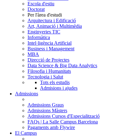
Escola d'estiu
Doctorat
Per l'àrea d'estudi
Arquitectura i Edificació
Art, Animació i Multimèdia
Enginyeries TIC
Informàtica
Intel·ligència Artificial
Business i Management
MBA
Direcció de Projectes
Data Science & Big Data Analytics
Filosofia i Humanitats
Tecnologia i Salut
Tots els estudis
Admisions i ajudes
Admissions
Admissions Graus
Admissions Màsters
Admissions Cursos d'Especialització
FAQs | La Salle Campus Barcelona
Pagaments amb Flywire
El Campus