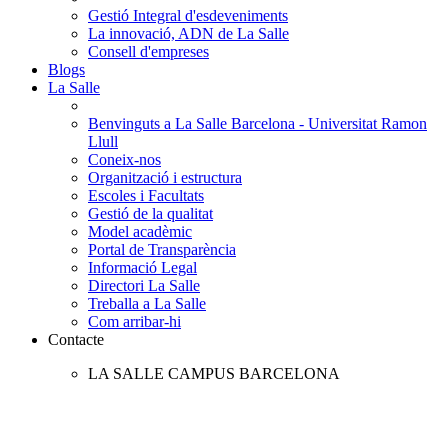
Gestió Integral d'esdeveniments
La innovació, ADN de La Salle
Consell d'empreses
Blogs
La Salle
Benvinguts a La Salle Barcelona - Universitat Ramon
Llull
Coneix-nos
Organització i estructura
Escoles i Facultats
Gestió de la qualitat
Model acadèmic
Portal de Transparència
Informació Legal
Directori La Salle
Treballa a La Salle
Com arribar-hi
Contacte
LA SALLE CAMPUS BARCELONA