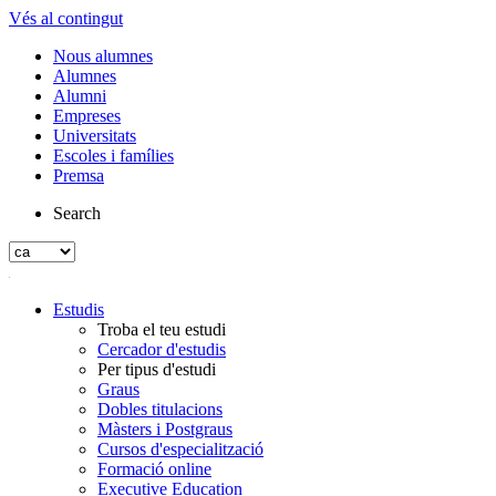
Vés al contingut
Nous alumnes
Alumnes
Alumni
Empreses
Universitats
Escoles i famílies
Premsa
Search
Estudis
Troba el teu estudi
Cercador d'estudis
Per tipus d'estudi
Graus
Dobles titulacions
Màsters i Postgraus
Cursos d'especialització
Formació online
Executive Education