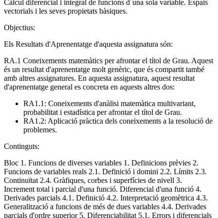
Càlcul diferencial i integral de funcions d´una sola variable. Espais
vectorials i les seves propietats bàsiques.
Objectius:
Els Resultats d'Aprenentatge d'aquesta assignatura són:
RA.1 Coneixements matemàtics per afrontar el títol de Grau. Aquest
és un resultat d'aprenentatge molt genèric, que és compartit també
amb altres assignatures. En aquesta assignatura, aquest resultat
d'aprenentatge general es concreta en aquests altres dos:
RA1.1: Coneixements d'anàlisi matemàtica multivariant,
probabilitat i estadística per afrontar el títol de Grau.
RA1.2: Aplicació pràctica dels coneixements a la resolució de
problemes.
Continguts:
Bloc 1. Funcions de diverses variables 1. Definicions prèvies 2.
Funcions de variables reals 2.1. Definició i domini 2.2. Límits 2.3.
Continuïtat 2.4. Gràfiques, corbes i superfícies de nivell 3.
Increment total i parcial d'una funció. Diferencial d'una funció 4.
Derivades parcials 4.1. Definició 4.2. Interpretació geomètrica 4.3.
Generalització a funcions de més de dues variables 4.4. Derivades
parcials d'ordre superior 5. Diferenciabilitat 5.1. Errors i diferencials