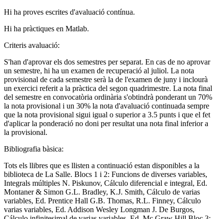
Hi ha proves escrites d'avaluació contínua.
Hi ha pràctiques en Matlab.
Criteris avaluació:
S'han d'aprovar els dos semestres per separat. En cas de no aprovar
un semestre, hi ha un examen de recuperació al juliol. La nota
provisional de cada semestre serà la de l'examen de juny i inclourà
un exercici referit a la pràctica del segon quadrimestre. La nota final
del semestre en convocatòria ordinària s'obtindrà ponderant un 70%
la nota provisional i un 30% la nota d'avaluació continuada sempre
que la nota provisional sigui igual o superior a 3.5 punts i que el fet
d'aplicar la ponderació no doni per resultat una nota final inferior a
la provisional.
Bibliografia bàsica:
Tots els llibres que es llisten a continuació estan disponibles a la
biblioteca de La Salle. Blocs 1 i 2: Funcions de diverses variables,
Integrals múltiples N. Piskunov, Cálculo diferencial e integral, Ed.
Montaner & Simon G.L. Bradley, K.J. Smith, Cálculo de varias
variables, Ed. Prentice Hall G.B. Thomas, R.L. Finney, Cálculo
varias variables, Ed. Addison Wesley Longman J. De Burgos,
Cálculo infinitesimal de varias variables, Ed. Mc Graw Hill Bloc 3: