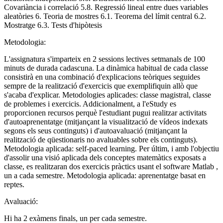
Covariància i correlació 5.8. Regressió lineal entre dues variables
aleatòries 6. Teoria de mostres 6.1. Teorema del límit central 6.2.
Mostratge 6.3. Tests d'hipòtesis
Metodologia:
L'assignatura s'imparteix en 2 sessions lectives setmanals de 100
minuts de durada cadascuna. La dinàmica habitual de cada classe
consistirà en una combinació d'explicacions teòriques seguides
sempre de la realització d'exercicis que exemplifiquin allò que
s'acaba d'explicar. Metodologies aplicades: classe magistral, classe
de problemes i exercicis. Addicionalment, a l'eStudy es
proporcionen recursos perquè l'estudiant pugui realitzar activitats
d'autoaprenentatge (mitjançant la visualització de vídeos indexats
segons els seus continguts) i d'autoavaluació (mitjançant la
realització de qüestionaris no avaluables sobre els continguts).
Metodologia aplicada: self-paced learning. Per últim, i amb l'objectiu
d'assolir una visió aplicada dels conceptes matemàtics exposats a
classe, es realitzaran dos exercicis pràctics usant el software Matlab ,
un a cada semestre. Metodologia aplicada: aprenentatge basat en
reptes.
Avaluació:
Hi ha 2 exàmens finals, un per cada semestre.