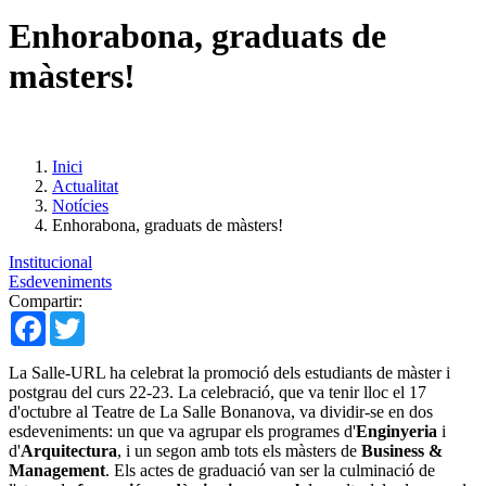
Enhorabona, graduats de
màsters!
Inici
Actualitat
Notícies
Enhorabona, graduats de màsters!
Institucional
Esdeveniments
Compartir:
Facebook
Twitter
La Salle-URL ha celebrat la promoció dels estudiants de màster i
postgrau del curs 22-23. La celebració, que va tenir lloc el 17
d'octubre al Teatre de La Salle Bonanova, va dividir-se en dos
esdeveniments: un que va agrupar els programes d'
Enginyeria
i
d'
Arquitectura
, i un segon amb tots els màsters de
Business &
Management
. Els actes de graduació van ser la culminació de