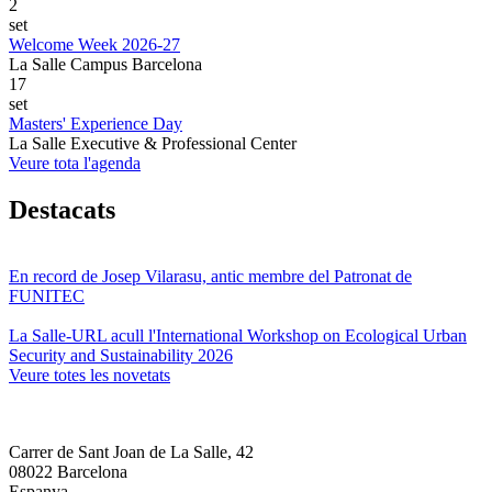
2
set
Welcome Week 2026-27
La Salle Campus Barcelona
17
set
Masters' Experience Day
La Salle Executive & Professional Center
Veure tota l'agenda
Destacats
En record de Josep Vilarasu, antic membre del Patronat de
FUNITEC
La Salle-URL acull l'International Workshop on Ecological Urban
Security and Sustainability 2026
Veure totes les novetats
Carrer de Sant Joan de La Salle, 42
08022 Barcelona
Espanya