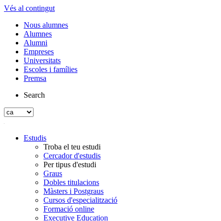
Vés al contingut
Nous alumnes
Alumnes
Alumni
Empreses
Universitats
Escoles i famílies
Premsa
Search
Estudis
Troba el teu estudi
Cercador d'estudis
Per tipus d'estudi
Graus
Dobles titulacions
Màsters i Postgraus
Cursos d'especialització
Formació online
Executive Education