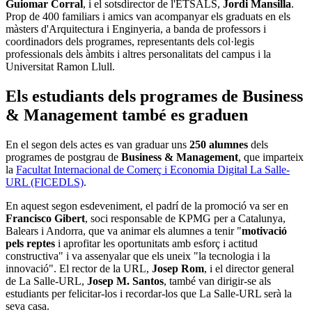
Guiomar Corral
, i el sotsdirector de l'ETSALS,
Jordi Mansilla
.
Prop de 400 familiars i amics van acompanyar els graduats en els
màsters d'Arquitectura i Enginyeria, a banda de professors i
coordinadors dels programes, representants dels col·legis
professionals dels àmbits i altres personalitats del campus i la
Universitat Ramon Llull.
Els estudiants dels programes de Business
& Management també es graduen
En el segon dels actes es van graduar uns
250 alumnes
dels
programes de postgrau de
Business & Management
, que imparteix
la
Facultat Internacional de Comerç i Economia Digital La Salle-
URL (FICEDLS)
.
En aquest segon esdeveniment, el padrí de la promoció va ser en
Francisco Gibert
, soci responsable de KPMG per a Catalunya,
Balears i Andorra, que va animar els alumnes a tenir "
motivació
pels reptes
i aprofitar les oportunitats amb esforç i actitud
constructiva" i va assenyalar que els uneix "la tecnologia i la
innovació". El rector de la URL,
Josep Rom
, i el director general
de La Salle-URL,
Josep M. Santos
, també van dirigir-se als
estudiants per felicitar-los i recordar-los que La Salle-URL serà la
seva casa.