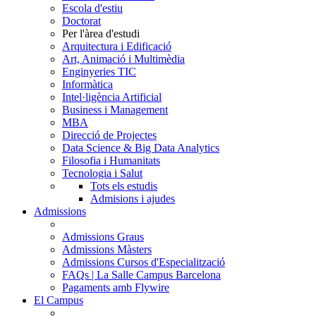
Escola d'estiu
Doctorat
Per l'àrea d'estudi
Arquitectura i Edificació
Art, Animació i Multimèdia
Enginyeries TIC
Informàtica
Intel·ligència Artificial
Business i Management
MBA
Direcció de Projectes
Data Science & Big Data Analytics
Filosofia i Humanitats
Tecnologia i Salut
Tots els estudis
Admisions i ajudes
Admissions
Admissions Graus
Admissions Màsters
Admissions Cursos d'Especialització
FAQs | La Salle Campus Barcelona
Pagaments amb Flywire
El Campus