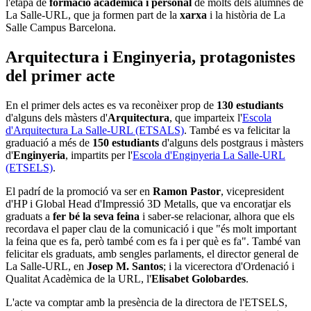
l'etapa de
formació acadèmica i personal
de molts dels alumnes de
La Salle-URL, que ja formen part de la
xarxa
i la història de La
Salle Campus Barcelona.
Arquitectura i Enginyeria, protagonistes
del primer acte
En el primer dels actes es va reconèixer prop de
130 estudiants
d'alguns dels màsters d'
Arquitectura
, que imparteix l'
Escola
d'Arquitectura La Salle-URL (ETSALS)
. També es va felicitar la
graduació a més de
150 estudiants
d'alguns dels postgraus i màsters
d'
Enginyeria
, impartits per l'
Escola d'Enginyeria La Salle-URL
(ETSELS)
.
El padrí de la promoció va ser en
Ramon Pastor
, vicepresident
d'HP i Global Head d'Impressió 3D Metalls, que va encoratjar els
graduats a
fer bé la seva feina
i saber-se relacionar, alhora que els
recordava el paper clau de la comunicació i que "és molt important
la feina que es fa, però també com es fa i per què es fa". També van
felicitar els graduats, amb sengles parlaments, el director general de
La Salle-URL, en
Josep M. Santos
; i la vicerectora d'Ordenació i
Qualitat Acadèmica de la URL, l'
Elisabet Golobardes
.
L'acte va comptar amb la presència de la directora de l'ETSELS,