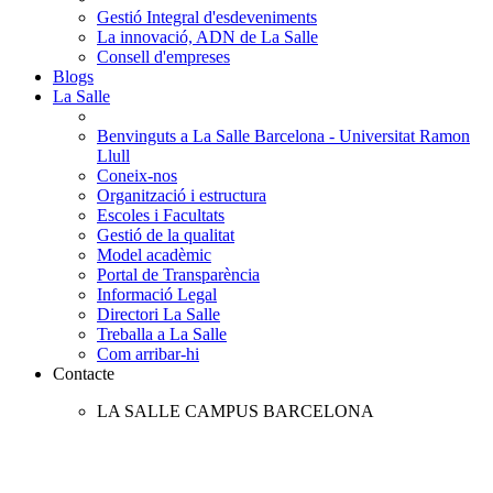
Gestió Integral d'esdeveniments
La innovació, ADN de La Salle
Consell d'empreses
Blogs
La Salle
Benvinguts a La Salle Barcelona - Universitat Ramon
Llull
Coneix-nos
Organització i estructura
Escoles i Facultats
Gestió de la qualitat
Model acadèmic
Portal de Transparència
Informació Legal
Directori La Salle
Treballa a La Salle
Com arribar-hi
Contacte
LA SALLE CAMPUS BARCELONA