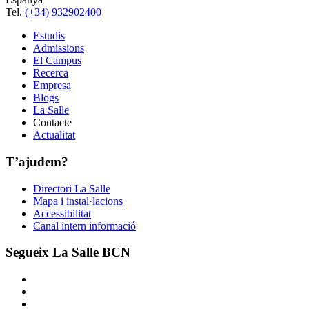
Tel.
(+34) 932902400
Estudis
Admissions
El Campus
Recerca
Empresa
Blogs
La Salle
Contacte
Actualitat
T’ajudem?
Directori La Salle
Mapa i instal·lacions
Accessibilitat
Canal intern informació
Segueix La Salle BCN