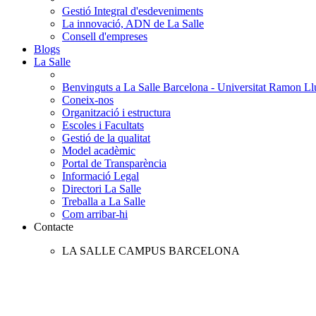
Gestió Integral d'esdeveniments
La innovació, ADN de La Salle
Consell d'empreses
Blogs
La Salle
Benvinguts a La Salle Barcelona - Universitat Ramon Llu
Coneix-nos
Organització i estructura
Escoles i Facultats
Gestió de la qualitat
Model acadèmic
Portal de Transparència
Informació Legal
Directori La Salle
Treballa a La Salle
Com arribar-hi
Contacte
LA SALLE CAMPUS BARCELONA