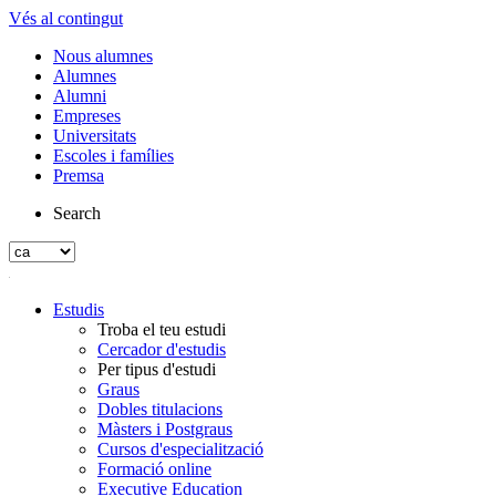
Vés al contingut
Nous alumnes
Alumnes
Alumni
Empreses
Universitats
Escoles i famílies
Premsa
Search
Estudis
Troba el teu estudi
Cercador d'estudis
Per tipus d'estudi
Graus
Dobles titulacions
Màsters i Postgraus
Cursos d'especialització
Formació online
Executive Education