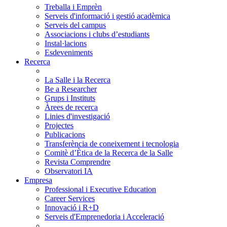
Treballa i Emprèn
Serveis d'informació i gestió acadèmica
Serveis del campus
Associacions i clubs d’estudiants
Instal·lacions
Esdeveniments
Recerca
La Salle i la Recerca
Be a Researcher
Grups i Instituts
Àrees de recerca
Linies d'investigació
Projectes
Publicacions
Transferència de coneixement i tecnologia
Comitè d’Ètica de la Recerca de la Salle
Revista Comprendre
Observatori IA
Empresa
Professional i Executive Education
Career Services
Innovació i R+D
Serveis d'Emprenedoria i Acceleració