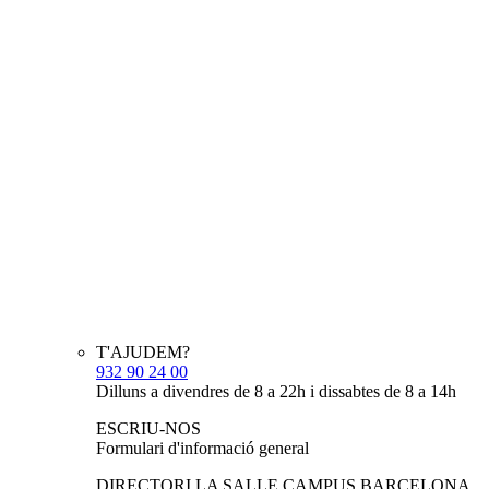
T'AJUDEM?
932 90 24 00
Dilluns a divendres de 8 a 22h i dissabtes de 8 a 14h
ESCRIU-NOS
Formulari d'informació general
DIRECTORI LA SALLE CAMPUS BARCELONA