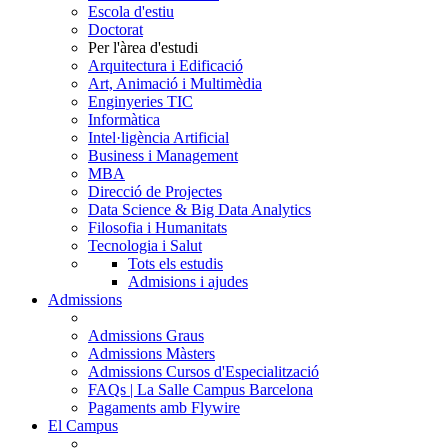
Escola d'estiu
Doctorat
Per l'àrea d'estudi
Arquitectura i Edificació
Art, Animació i Multimèdia
Enginyeries TIC
Informàtica
Intel·ligència Artificial
Business i Management
MBA
Direcció de Projectes
Data Science & Big Data Analytics
Filosofia i Humanitats
Tecnologia i Salut
Tots els estudis
Admisions i ajudes
Admissions
Admissions Graus
Admissions Màsters
Admissions Cursos d'Especialització
FAQs | La Salle Campus Barcelona
Pagaments amb Flywire
El Campus