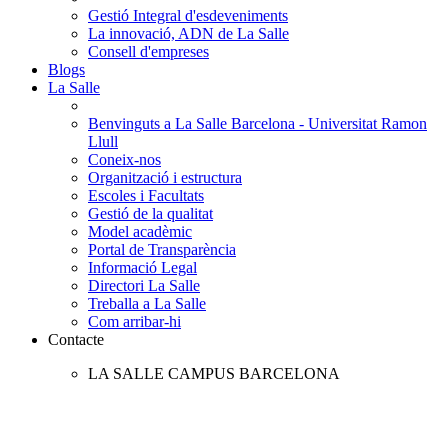
Gestió Integral d'esdeveniments
La innovació, ADN de La Salle
Consell d'empreses
Blogs
La Salle
Benvinguts a La Salle Barcelona - Universitat Ramon
Llull
Coneix-nos
Organització i estructura
Escoles i Facultats
Gestió de la qualitat
Model acadèmic
Portal de Transparència
Informació Legal
Directori La Salle
Treballa a La Salle
Com arribar-hi
Contacte
LA SALLE CAMPUS BARCELONA