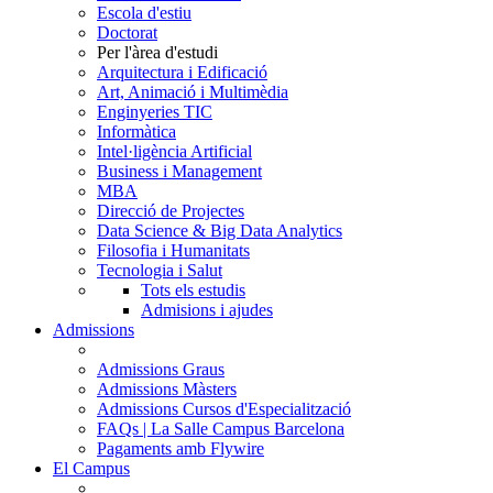
Escola d'estiu
Doctorat
Per l'àrea d'estudi
Arquitectura i Edificació
Art, Animació i Multimèdia
Enginyeries TIC
Informàtica
Intel·ligència Artificial
Business i Management
MBA
Direcció de Projectes
Data Science & Big Data Analytics
Filosofia i Humanitats
Tecnologia i Salut
Tots els estudis
Admisions i ajudes
Admissions
Admissions Graus
Admissions Màsters
Admissions Cursos d'Especialització
FAQs | La Salle Campus Barcelona
Pagaments amb Flywire
El Campus