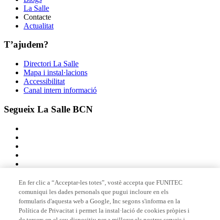
La Salle
Contacte
Actualitat
T’ajudem?
Directori La Salle
Mapa i instal·lacions
Accessibilitat
Canal intern informació
Segueix La Salle BCN
En fer clic a “Acceptar-les totes”, vostè accepta que FUNITEC
comuniqui les dades personals que pugui incloure en els
Membre de
formularis d'aquesta web a Google, Inc segons s'informa en la
Política de Privacitat i permet la instal·lació de cookies pròpies i
de tercers en el seu dispositiu per a millorar els nostres serveis i