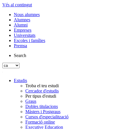
Vés al contingut
Nous alumnes
Alumnes
Alumni
Empreses
Universitats
Escoles i famílies
Premsa
Search
Estudis
Troba el teu estudi
Cercador d'estudis
Per tipus d'estudi
Graus
Dobles titulacions
Màsters i Postgraus
Cursos d'especialització
Formació online
Executive Education