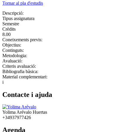
Tornar al pla d'estudis
Descripció:
Tipus assignatura
Semestre
Crèdits
8.00
Coneixements previs:
Objectius:
Continguts:
Metodologia:
Avaluació:
Criteris avaluació:
Bibliografia bàsica:
Material complementari:
i
Contacte i ajuda
Yolima Arévalo Huertas
+34937977426
Agenda