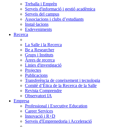
Treballa i Emprèn
Serveis d'informació i gestió acadèmica
Serveis del campus
Associacions i clubs d’estudiants
Instal·lacions
Esdeveniments
Recerca
La Salle i la Recerca
Be a Researcher
Grups i Instituts
Àrees de recerca
Linies d'investigació
Projectes
Publicacions
Transferència de coneixement i tecnologia
Comitè d’Ètica de la Recerca de la Salle
Revista Comprendre
Observatori IA
Empresa
Professional i Executive Education
Career Services
Innovació i R+D
Serveis d'Emprenedoria i Acceleració