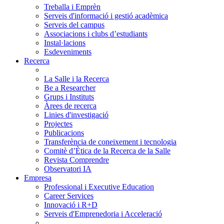
Treballa i Emprèn
Serveis d'informació i gestió acadèmica
Serveis del campus
Associacions i clubs d’estudiants
Instal·lacions
Esdeveniments
Recerca
La Salle i la Recerca
Be a Researcher
Grups i Instituts
Àrees de recerca
Linies d'investigació
Projectes
Publicacions
Transferència de coneixement i tecnologia
Comitè d’Ètica de la Recerca de la Salle
Revista Comprendre
Observatori IA
Empresa
Professional i Executive Education
Career Services
Innovació i R+D
Serveis d'Emprenedoria i Acceleració