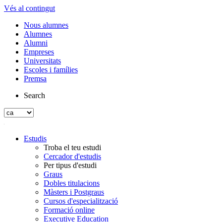
Vés al contingut
Nous alumnes
Alumnes
Alumni
Empreses
Universitats
Escoles i famílies
Premsa
Search
Estudis
Troba el teu estudi
Cercador d'estudis
Per tipus d'estudi
Graus
Dobles titulacions
Màsters i Postgraus
Cursos d'especialització
Formació online
Executive Education