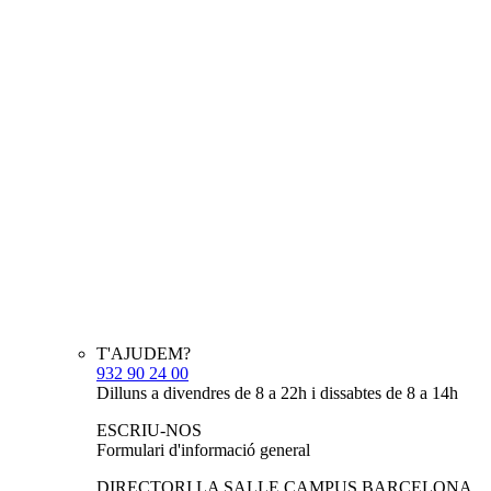
T'AJUDEM?
932 90 24 00
Dilluns a divendres de 8 a 22h i dissabtes de 8 a 14h
ESCRIU-NOS
Formulari d'informació general
DIRECTORI LA SALLE CAMPUS BARCELONA