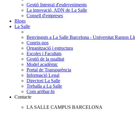
Gestió Integral d'esdeveniments
La innovació, ADN de La Salle
Consell d'empreses
Blogs
La Salle
Benvinguts a La Salle Barcelona - Universitat Ramon Llu
Coneix-nos
Organització i estructura
Escoles i Facultats
Gestió de la qualitat
Model acadèmic
Portal de Transparència
Informació Legal
Directori La Salle
Treballa a La Salle
Com arribar-hi
Contacte
LA SALLE CAMPUS BARCELONA