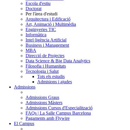
Escola d'estiu
Doctorat
Per l'àrea d'estudi
Arquitectura i Edificació
Art, Animació i Multimèdia
Enginyeries TIC
Informàtica
Intel·ligència Artificial
Business i Management
MBA
Direcció de Projectes
Data Science & Big Data Analytics
Filosofia i Humanitats
Tecnologia i Salut
Tots els estudis
Admisions i ajudes
Admissions
Admissions Graus
Admissions Màsters
Admissions Cursos d'Especialització
FAQs | La Salle Campus Barcelona
Pagaments amb Flywire
El Campus