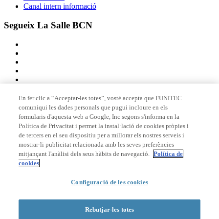
Canal intern informació
Segueix La Salle BCN
En fer clic a “Acceptar-les totes”, vostè accepta que FUNITEC
comuniqui les dades personals que pugui incloure en els
Membre de
formularis d'aquesta web a Google, Inc segons s'informa en la
Política de Privacitat i permet la instal·lació de cookies pròpies i
de tercers en el seu dispositiu per a millorar els nostres serveis i
mostrar-li publicitat relacionada amb les seves preferències
Acreditacions
mitjançant l'anàlisi dels seus hàbits de navegació.
Política de
cookies
Configuració de les cookies
© 2026 La Salle Campus Barcelona - URL |
Avís legal
|
Política de
privacitat
|
Política de cookies
Rebutjar-les totes
Formulari de cerca