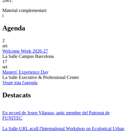
2001.
Material complementari:
i
Agenda
2
set
Welcome Week 2026-27
La Salle Campus Barcelona
17
set
Masters' Experience Day
La Salle Executive & Professional Center
Veure tota l'agenda
Destacats
En record de Josep Vilarasu, antic membre del Patronat de
FUNITEC
La Salle-URL acull l'International Workshop on Ecological Urban