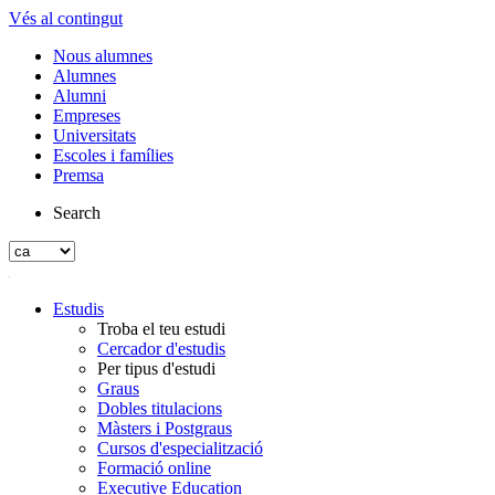
Vés al contingut
Nous alumnes
Alumnes
Alumni
Empreses
Universitats
Escoles i famílies
Premsa
Search
Estudis
Troba el teu estudi
Cercador d'estudis
Per tipus d'estudi
Graus
Dobles titulacions
Màsters i Postgraus
Cursos d'especialització
Formació online
Executive Education