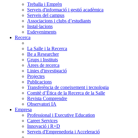
Treballa i Emprèn
Serveis d'informació i gestió acadèmica
Serveis del campus
Associacions i clubs d’estudiants
Instal·lacions
Esdeveniments
Recerca
La Salle i la Recerca
Be a Researcher
Grups i Instituts
Àrees de recerca
Linies d'investigació
Projectes
Publicacions
Transferència de coneixement i tecnologia
Comitè d’Ètica de la Recerca de la Salle
Revista Comprendre
Observatori IA
Empresa
Professional i Executive Education
Career Services
Innovació i R+D
Serveis d'Emprenedoria i Acceleració