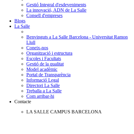
Gestió Integral d'esdeveniments
La innovació, ADN de La Salle
Consell d'empreses
Blogs
La Salle
Benvinguts a La Salle Barcelona - Universitat Ramon
Llull
Coneix-nos
Organització i estructura
Escoles i Facultats
Gestió de la qualitat
Model acadèmic
Portal de Transparència
Informació Legal
Directori La Salle
Treballa a La Salle
Com arribar-hi
Contacte
LA SALLE CAMPUS BARCELONA