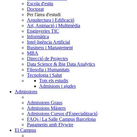
Escola d'estiu
Doctorat
Per l'àrea d'estudi
Arquitectura i Edificació
Art, Animació i Multimèdia
Enginyeries TIC
Informàtica
Intel·ligència Artificial
Business i Management
MBA
Direcció de Projectes
Data Science & Big Data Analytics
Filosofia i Humanitats
Tecnologia i Salut
Tots els estudis
Admisions i ajudes
Admissions
Admissions Graus
Admissions Màsters
Admissions Cursos d'Especialització
FAQs | La Salle Campus Barcelona
Pagaments amb Flywire
El Campus