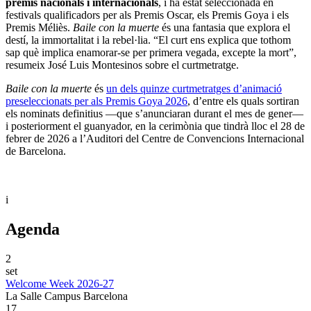
premis nacionals i internacionals
, i ha estat seleccionada en
festivals qualificadors per als Premis Oscar, els Premis Goya i els
Premis Méliès.
Baile con la muerte
és una fantasia que explora el
destí, la immortalitat i la rebel·lia. “El curt ens explica que tothom
sap què implica enamorar-se per primera vegada, excepte la mort”,
resumeix José Luis Montesinos sobre el curtmetratge.
Baile con la muerte
és
un dels quinze curtmetratges d’animació
preseleccionats per als Premis Goya 2026
, d’entre els quals sortiran
els nominats definitius —que s’anunciaran durant el mes de gener—
i posteriorment el guanyador, en la cerimònia que tindrà lloc el 28 de
febrer de 2026 a l’Auditori del Centre de Convencions Internacional
de Barcelona.
i
Agenda
2
set
Welcome Week 2026-27
La Salle Campus Barcelona
17