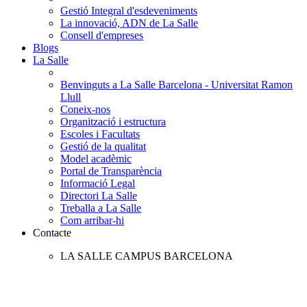
Gestió Integral d'esdeveniments
La innovació, ADN de La Salle
Consell d'empreses
Blogs
La Salle
Benvinguts a La Salle Barcelona - Universitat Ramon
Llull
Coneix-nos
Organització i estructura
Escoles i Facultats
Gestió de la qualitat
Model acadèmic
Portal de Transparència
Informació Legal
Directori La Salle
Treballa a La Salle
Com arribar-hi
Contacte
LA SALLE CAMPUS BARCELONA