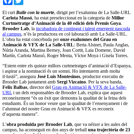
El curt
Baile con la muerte
, dirigit per l’exalumna de La Salle-URL
Carlota Massó
, ha estat preseleccionat en la categoria de
Millor
Curtmetratge d’Animació de la 40 edició dels Premis Goya
.
Brooder Lab
, la
incubadora de contingut i talent emergent nascuda
al campus
, n’és la productora en col·laboració amb La Salle-URL.
L’obra ha estat concebuda per
onze exalumnes del Grau en
Animació & VFX de La Salle-URL
: Berta Alsinet, Paula Anglas,
Núria Aranda, Martina Berney, Joan Cortit, Laia Domene, David
Martín, Carlota Massó, Roger Menta, Víctor Moya i Gisela Torres.
“Estem entre els quinze millors curtmetratges d’animació d’Espanya,
i aspirar a la nominació és un somni. Ho intentarem amb molta
il·lusió”, assegura
José Luis Montesinos
, productor executiu de
Brooder Lab juntament amb
Sergi Vizcaíno
. Per la seva banda,
Felix Balbas
, director del
Grau en Animació & VFX de La Salle-
URL
i un dels responsables de Brooder Lab, explica que aquest
reconeixement “és un èxit que demostra la qualitat de la feina dels
estudiants. És un honor veure que la qualitat de l’ensenyament i de
l’alumnat del nostre Grau en Animació & VFX es reconeix
d’aquesta manera”.
L’
obra produïda per Brooder Lab
, que va néixer a les aules del
campus, ha aconseguit en dos anys de treball
una trajectòria de 23