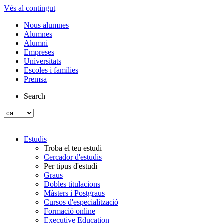
Vés al contingut
Nous alumnes
Alumnes
Alumni
Empreses
Universitats
Escoles i famílies
Premsa
Search
Estudis
Troba el teu estudi
Cercador d'estudis
Per tipus d'estudi
Graus
Dobles titulacions
Màsters i Postgraus
Cursos d'especialització
Formació online
Executive Education