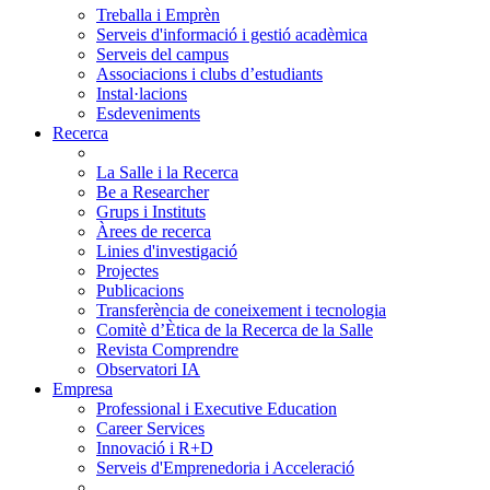
Treballa i Emprèn
Serveis d'informació i gestió acadèmica
Serveis del campus
Associacions i clubs d’estudiants
Instal·lacions
Esdeveniments
Recerca
La Salle i la Recerca
Be a Researcher
Grups i Instituts
Àrees de recerca
Linies d'investigació
Projectes
Publicacions
Transferència de coneixement i tecnologia
Comitè d’Ètica de la Recerca de la Salle
Revista Comprendre
Observatori IA
Empresa
Professional i Executive Education
Career Services
Innovació i R+D
Serveis d'Emprenedoria i Acceleració