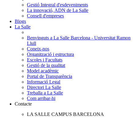
Gestió Integral d'esdeveniments
La innovació, ADN de La Salle
Consell d'empreses
Blogs
La Salle
Benvinguts a La Salle Barcelona - Universitat Ramon
Llull
Coneix-nos
Organització i estructura
Escoles i Facultats
Gestió de la qualitat
Model acadèmic
Portal de Transparència
Informació Legal
Directori La Salle
Treballa a La Salle
Com arribar-hi
Contacte
LA SALLE CAMPUS BARCELONA