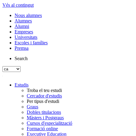
Vés al contingut
Nous alumnes
Alumnes
Alumni
Empreses
Universitats
Escoles i famílies
Premsa
Search
Estudis
Troba el teu estudi
Cercador d'estudis
Per tipus d'estudi
Graus
Dobles titulacions
Màsters i Postgraus
Cursos d'especialització
Formació online
Executive Education