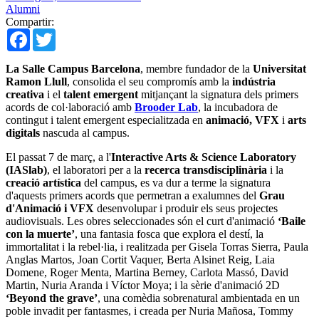
Alumni
Compartir:
Facebook
Twitter
La Salle Campus Barcelona
, membre fundador de la
Universitat
Ramon Llull
, consolida el seu compromís amb la
indústria
creativa
i el
talent emergent
mitjançant la signatura dels primers
acords de col·laboració amb
Brooder Lab
, la incubadora de
contingut i talent emergent especialitzada en
animació,
VFX
i
arts
digitals
nascuda al campus.
El passat 7 de març, a l'
Interactive Arts & Science Laboratory
(IASlab)
, el laboratori per a la
recerca transdisciplinària
i la
creació artística
del campus, es va dur a terme la signatura
d'aquests primers acords que permetran a exalumnes del
Grau
d'Animació i VFX
desenvolupar i produir els seus projectes
audiovisuals. Les obres seleccionades són el curt d'animació
‘Baile
con la muerte’
, una fantasia fosca que explora el destí, la
immortalitat i la rebel·lia, i realitzada per Gisela Torras Sierra, Paula
Anglas Martos, Joan Cortit Vaquer, Berta Alsinet Reig, Laia
Domene, Roger Menta, Martina Berney, Carlota Massó, David
Martin, Nuria Aranda i Víctor Moya; i la sèrie d'animació 2D
‘Beyond the grave’
, una comèdia sobrenatural ambientada en un
poble invadit per fantasmes, i creada per Nuria Mañosa, Tommy