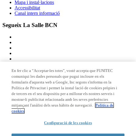
Mapa i instal·lacions
Accessibilitat
Canal intern informació
Segueix La Salle BCN
En fer clic a “Acceptar-les totes”, vostè accepta que FUNITEC
comuniqui les dades personals que pugui incloure en els
Membre de
formularis d'aquesta web a Google, Inc segons s'informa en la
Política de Privacitat i permet la instal·lació de cookies pròpies i
de tercers en el seu dispositiu per a millorar els nostres serveis i
mostrar-li publicitat relacionada amb les seves preferències
Acreditacions
mitjançant l'anàlisi dels seus hàbits de navegació.
Política de
cookies
© 2026 La Salle Campus Barcelona - URL |
Avís legal
|
Política de
Configuració de les cookies
privacitat
|
Política de cookies