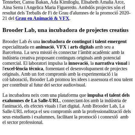
Tenneber, Cansu Bakan, Ada Kimiloglu, Elisabeth Amalia Arce,
Aina Serra i Angelica Maria Figueredo. Ambdós projectes són el
resultat dels Treballs de Fi de Grau d'alumnes de la promoció 2020-
21 del
Grau en Animació & VFX
.
Brooder Lab, una incubadora de projectes creatius
Brooder Lab és una
incubadora de contingut i talent emergent
especialitzada en
animació
,
VFX
i
arts digitals
amb seu a
Barcelona. La seva missió és connectar l’àmbit acadèmic amb la
indústria creativa proposant continguts originals amb potencial
comercial. El laboratori impulsa la
innovació
, la
narrativa visual
i
l'
excel·lència tècnica
, fomentant el desenvolupament de projectes
originals. Amb un fort compromís amb la experimentació i la
col·laboració, Brooder Lab promou les idees i assessora el nou talent
per contribuir al futur del sector audiovisual.
La incubadora neix com una plataforma que
impulsa el talent dels
exalumnes de La Salle-URL
, connectant-los amb la indústria de
l'animació, els efectes viuals i l'art digital. Amb Brooder Lab, La
Salle-URL reforça el seu compromís amb la professionalització dels
seus estudiants i exalumnes, facilitant la promoció i connexió amb
el sector professional.