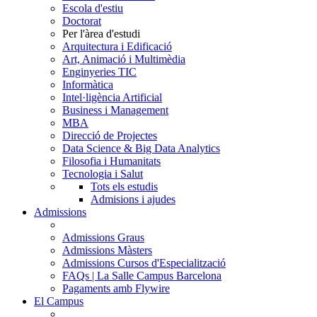
Escola d'estiu
Doctorat
Per l'àrea d'estudi
Arquitectura i Edificació
Art, Animació i Multimèdia
Enginyeries TIC
Informàtica
Intel·ligència Artificial
Business i Management
MBA
Direcció de Projectes
Data Science & Big Data Analytics
Filosofia i Humanitats
Tecnologia i Salut
Tots els estudis
Admisions i ajudes
Admissions
Admissions Graus
Admissions Màsters
Admissions Cursos d'Especialització
FAQs | La Salle Campus Barcelona
Pagaments amb Flywire
El Campus