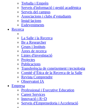
Treballa i Emprèn
Serveis d'informació i gestió acadèmica
Serveis del campus
Associacions i clubs d’estudiants
Instal·lacions
Esdeveniments
Recerca
La Salle i la Recerca
Be a Researcher
Grups i Instituts
Àrees de recerca
Linies d'investigació
Projectes
Publicacions
Transferència de coneixement i tecnologia
Comitè d’Ètica de la Recerca de la Salle
Revista Comprendre
Observatori IA
Empresa
Professional i Executive Education
Career Services
Innovació i R+D
Serveis d'Emprenedoria i Acceleració