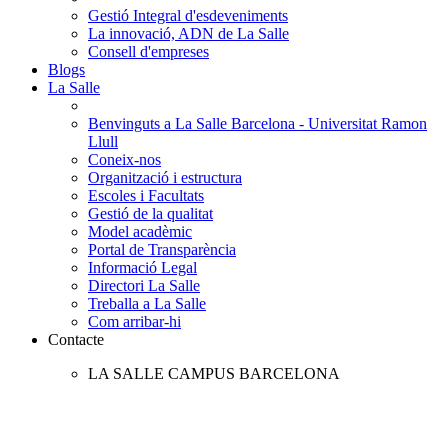
Gestió Integral d'esdeveniments
La innovació, ADN de La Salle
Consell d'empreses
Blogs
La Salle
Benvinguts a La Salle Barcelona - Universitat Ramon
Llull
Coneix-nos
Organització i estructura
Escoles i Facultats
Gestió de la qualitat
Model acadèmic
Portal de Transparència
Informació Legal
Directori La Salle
Treballa a La Salle
Com arribar-hi
Contacte
LA SALLE CAMPUS BARCELONA