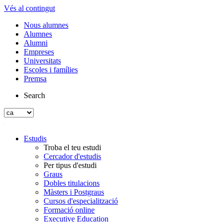
Vés al contingut
Nous alumnes
Alumnes
Alumni
Empreses
Universitats
Escoles i famílies
Premsa
Search
Estudis
Troba el teu estudi
Cercador d'estudis
Per tipus d'estudi
Graus
Dobles titulacions
Màsters i Postgraus
Cursos d'especialització
Formació online
Executive Education