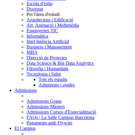
Escola d'estiu
Doctorat
Per l'àrea d'estudi
Arquitectura i Edificació
Art, Animació i Multimèdia
Enginyeries TIC
Informàtica
Intel·ligència Artificial
Business i Management
MBA
Direcció de Projectes
Data Science & Big Data Analytics
Filosofia i Humanitats
Tecnologia i Salut
Tots els estudis
Admisions i ajudes
Admissions
Admissions Graus
Admissions Màsters
Admissions Cursos d'Especialització
FAQs | La Salle Campus Barcelona
Pagaments amb Flywire
El Campus