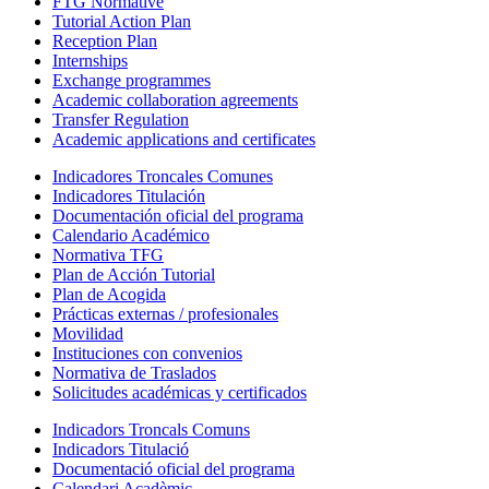
FTG Normative
Tutorial Action Plan
Reception Plan
Internships
Exchange programmes
Academic collaboration agreements
Transfer Regulation
Academic applications and certificates
Indicadores Troncales Comunes
Indicadores Titulación
Documentación oficial del programa
Calendario Académico
Normativa TFG
Plan de Acción Tutorial
Plan de Acogida
Prácticas externas / profesionales
Movilidad
Instituciones con convenios
Normativa de Traslados
Solicitudes académicas y certificados
Indicadors Troncals Comuns
Indicadors Titulació
Documentació oficial del programa
Calendari Acadèmic