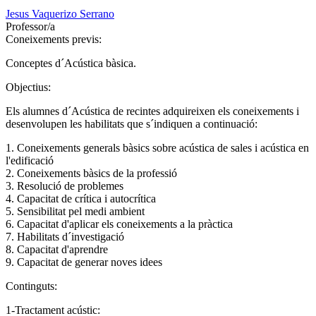
Jesus Vaquerizo Serrano
Professor/a
Coneixements previs:
Conceptes d´Acústica bàsica.
Objectius:
Els alumnes d´Acústica de recintes adquireixen els coneixements i
desenvolupen les habilitats que s´indiquen a continuació:
1. Coneixements generals bàsics sobre acústica de sales i acústica en
l'edificació
2. Coneixements bàsics de la professió
3. Resolució de problemes
4. Capacitat de crítica i autocrítica
5. Sensibilitat pel medi ambient
6. Capacitat d'aplicar els coneixements a la pràctica
7. Habilitats d´investigació
8. Capacitat d'aprendre
9. Capacitat de generar noves idees
Continguts:
1-Tractament acústic: