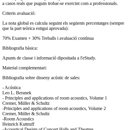
a casos reals que puguin trobar-se exercint com a professionals.
Criteris avaluació:
La nota global es calcula seguint els següents percentatges (sempre
que la part teòrica estigui aprovada):
70% Examen + 30% Treballs i avaluació contínua
Bibliografia bàsica:
Apunts de classe i informació dipositada a l'eStudy.
Material complementari:
Bibliografia sobre disseny acústic de sales:
- Acústica
Leo L. Beranek
- Principles and applications of room acoustics, Volume 1
Cremer, Müller & Schultz
-Principles and applications of room acoustics, Volume 2
Cremer, Müller & Schultz
-Room Acoustics
Heinrich Kuttruff
-Acoustical Design of Concert Halls and Theatres