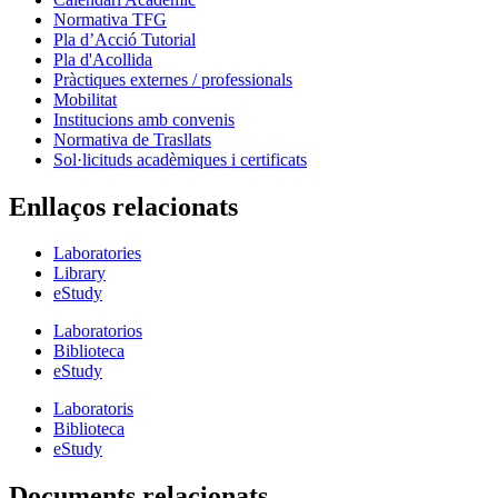
Normativa TFG
Pla d’Acció Tutorial
Pla d'Acollida
Pràctiques externes / professionals
Mobilitat
Institucions amb convenis
Normativa de Trasllats
Sol·licituds acadèmiques i certificats
Enllaços relacionats
Laboratories
Library
eStudy
Laboratorios
Biblioteca
eStudy
Laboratoris
Biblioteca
eStudy
Documents relacionats