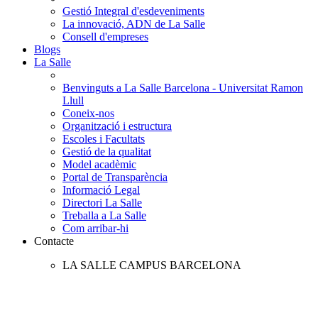
Gestió Integral d'esdeveniments
La innovació, ADN de La Salle
Consell d'empreses
Blogs
La Salle
Benvinguts a La Salle Barcelona - Universitat Ramon
Llull
Coneix-nos
Organització i estructura
Escoles i Facultats
Gestió de la qualitat
Model acadèmic
Portal de Transparència
Informació Legal
Directori La Salle
Treballa a La Salle
Com arribar-hi
Contacte
LA SALLE CAMPUS BARCELONA