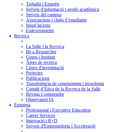
Treballa i Emprèn
Serveis d'informació i gestió acadèmica
Serveis del campus
Associacions i clubs d’estudiants
Instal·lacions
Esdeveniments
Recerca
La Salle i la Recerca
Be a Researcher
Grups i Instituts
Àrees de recerca
Linies d'investigació
Projectes
Publicacions
Transferència de coneixement i tecnologia
Comitè d’Ètica de la Recerca de la Salle
Revista Comprendre
Observatori IA
Empresa
Professional i Executive Education
Career Services
Innovació i R+D
Serveis d'Emprenedoria i Acceleració