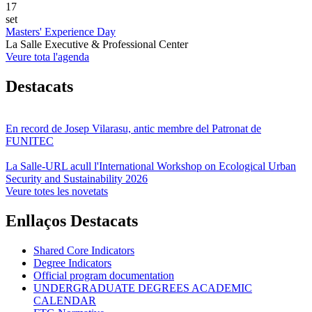
17
set
Masters' Experience Day
La Salle Executive & Professional Center
Veure tota l'agenda
Destacats
En record de Josep Vilarasu, antic membre del Patronat de
FUNITEC
La Salle-URL acull l'International Workshop on Ecological Urban
Security and Sustainability 2026
Veure totes les novetats
Enllaços Destacats
Shared Core Indicators
Degree Indicators
Official program documentation
UNDERGRADUATE DEGREES ACADEMIC
CALENDAR