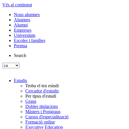
Vés al contingut
Nous alumnes
Alumnes
Alumni
Empreses
Universitats
Escoles i famílies
Premsa
Search
Estudis
Troba el teu estudi
Cercador d'estudis
Per tipus d'estudi
Graus
Dobles titulacions
Màsters i Postgraus
Cursos d'especialització
Formació online
Executive Education