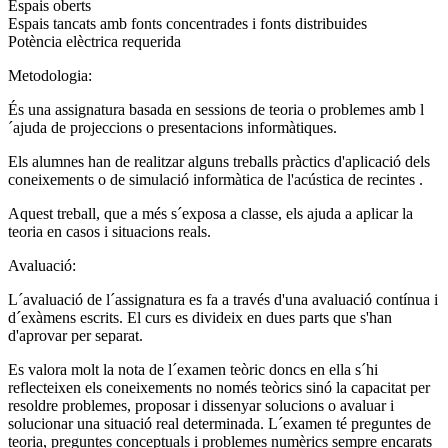
Espais oberts
Espais tancats amb fonts concentrades i fonts distribuides
Potència elèctrica requerida
Metodologia:
És una assignatura basada en sessions de teoria o problemes amb l
´ajuda de projeccions o presentacions informàtiques.
Els alumnes han de realitzar alguns treballs pràctics d'aplicació dels
coneixements o de simulació informàtica de l'acústica de recintes .
Aquest treball, que a més s´exposa a classe, els ajuda a aplicar la
teoria en casos i situacions reals.
Avaluació:
L´avaluació de l´assignatura es fa a través d'una avaluació contínua i
d´exàmens escrits. El curs es divideix en dues parts que s'han
d'aprovar per separat.
Es valora molt la nota de l´examen teòric doncs en ella s´hi
reflecteixen els coneixements no només teòrics sinó la capacitat per
resoldre problemes, proposar i dissenyar solucions o avaluar i
solucionar una situació real determinada. L´examen té preguntes de
teoria, preguntes conceptuals i problemes numèrics sempre encarats