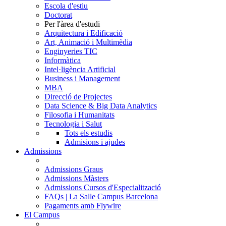
Escola d'estiu
Doctorat
Per l'àrea d'estudi
Arquitectura i Edificació
Art, Animació i Multimèdia
Enginyeries TIC
Informàtica
Intel·ligència Artificial
Business i Management
MBA
Direcció de Projectes
Data Science & Big Data Analytics
Filosofia i Humanitats
Tecnologia i Salut
Tots els estudis
Admisions i ajudes
Admissions
Admissions Graus
Admissions Màsters
Admissions Cursos d'Especialització
FAQs | La Salle Campus Barcelona
Pagaments amb Flywire
El Campus