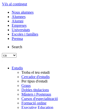
Vés al contingut
Nous alumnes
Alumnes
Alumni
Empreses
Universitats
Escoles i famílies
Premsa
Search
Estudis
Troba el teu estudi
Cercador d'estudis
Per tipus d'estudi
Graus
Dobles titulacions
Màsters i Postgraus
Cursos d'especialització
Formació online
Executive Education