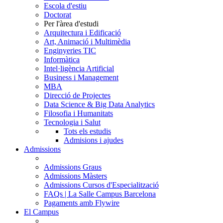
Escola d'estiu
Doctorat
Per l'àrea d'estudi
Arquitectura i Edificació
Art, Animació i Multimèdia
Enginyeries TIC
Informàtica
Intel·ligència Artificial
Business i Management
MBA
Direcció de Projectes
Data Science & Big Data Analytics
Filosofia i Humanitats
Tecnologia i Salut
Tots els estudis
Admisions i ajudes
Admissions
Admissions Graus
Admissions Màsters
Admissions Cursos d'Especialització
FAQs | La Salle Campus Barcelona
Pagaments amb Flywire
El Campus