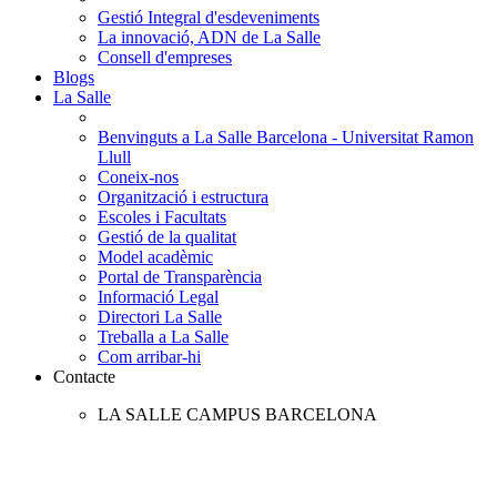
Gestió Integral d'esdeveniments
La innovació, ADN de La Salle
Consell d'empreses
Blogs
La Salle
Benvinguts a La Salle Barcelona - Universitat Ramon
Llull
Coneix-nos
Organització i estructura
Escoles i Facultats
Gestió de la qualitat
Model acadèmic
Portal de Transparència
Informació Legal
Directori La Salle
Treballa a La Salle
Com arribar-hi
Contacte
LA SALLE CAMPUS BARCELONA