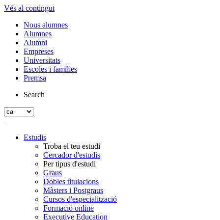
Vés al contingut
Nous alumnes
Alumnes
Alumni
Empreses
Universitats
Escoles i famílies
Premsa
Search
Estudis
Troba el teu estudi
Cercador d'estudis
Per tipus d'estudi
Graus
Dobles titulacions
Màsters i Postgraus
Cursos d'especialització
Formació online
Executive Education