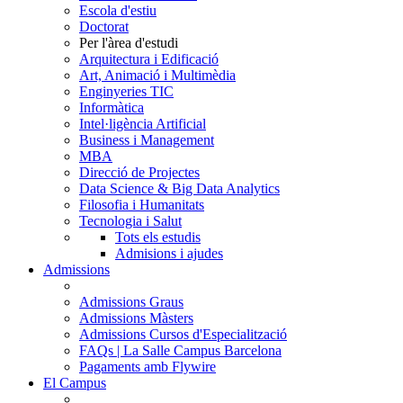
Escola d'estiu
Doctorat
Per l'àrea d'estudi
Arquitectura i Edificació
Art, Animació i Multimèdia
Enginyeries TIC
Informàtica
Intel·ligència Artificial
Business i Management
MBA
Direcció de Projectes
Data Science & Big Data Analytics
Filosofia i Humanitats
Tecnologia i Salut
Tots els estudis
Admisions i ajudes
Admissions
Admissions Graus
Admissions Màsters
Admissions Cursos d'Especialització
FAQs | La Salle Campus Barcelona
Pagaments amb Flywire
El Campus