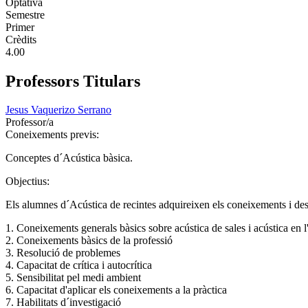
Optativa
Semestre
Primer
Crèdits
4.00
Professors Titulars
Jesus Vaquerizo Serrano
Professor/a
Coneixements previs:
Conceptes d´Acústica bàsica.
Objectius:
Els alumnes d´Acústica de recintes adquireixen els coneixements i des
1. Coneixements generals bàsics sobre acústica de sales i acústica en l
2. Coneixements bàsics de la professió
3. Resolució de problemes
4. Capacitat de crítica i autocrítica
5. Sensibilitat pel medi ambient
6. Capacitat d'aplicar els coneixements a la pràctica
7. Habilitats d´investigació