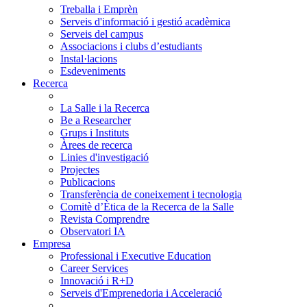
Treballa i Emprèn
Serveis d'informació i gestió acadèmica
Serveis del campus
Associacions i clubs d’estudiants
Instal·lacions
Esdeveniments
Recerca
La Salle i la Recerca
Be a Researcher
Grups i Instituts
Àrees de recerca
Linies d'investigació
Projectes
Publicacions
Transferència de coneixement i tecnologia
Comitè d’Ètica de la Recerca de la Salle
Revista Comprendre
Observatori IA
Empresa
Professional i Executive Education
Career Services
Innovació i R+D
Serveis d'Emprenedoria i Acceleració