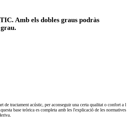
s TIC. Amb els dobles graus podràs
 grau.
rt de tractament acústic, per aconseguir una certa qualitat o confort a l
o. Aquesta base teòrica es completa amb les l'explicació de les normatives
deriva.