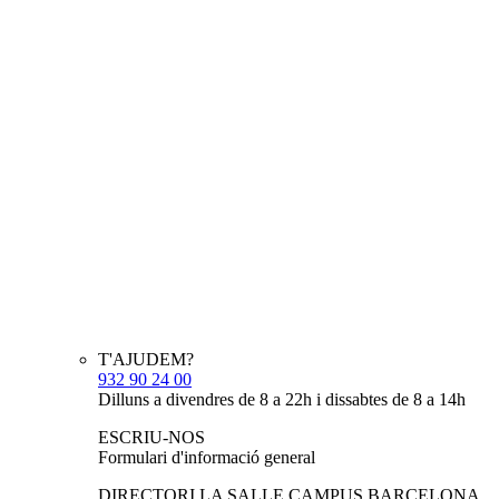
T'AJUDEM?
932 90 24 00
Dilluns a divendres de 8 a 22h i dissabtes de 8 a 14h
ESCRIU-NOS
Formulari d'informació general
DIRECTORI LA SALLE CAMPUS BARCELONA