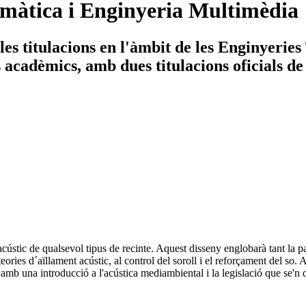
màtica i Enginyeria Multimèdia
es titulacions en l'àmbit de les Enginyerie
ys acadèmics, amb dues titulacions oficials de
cústic de qualsevol tipus de recinte. Aquest disseny englobarà tant la pa
s teories d´aïllament acústic, al control del soroll i el reforçament del s
mb una introducció a l'acústica mediambiental i la legislació que se'n 