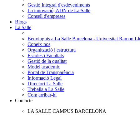
Gestió Integral d'esdeveniments
La innovació, ADN de La Salle
Consell d'empreses
Blogs
La Salle
Benvinguts a La Salle Barcelona - Universitat Ramon Llu
Coneix-nos
Organització i estructura
Escoles i Facultats
Gestió de la qualitat
Model acadèmic
Portal de Transparència
Informació Legal
Directori La Salle
Treballa a La Salle
Com arribar-hi
Contacte
LA SALLE CAMPUS BARCELONA