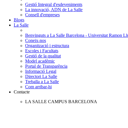
Gestió Integral d'esdeveniments
La innovació, ADN de La Salle
Consell d'empreses
Blogs
La Salle
Benvinguts a La Salle Barcelona - Universitat Ramon Llu
Coneix-nos
Organització i estructura
Escoles i Facultats
Gestió de la qualitat
Model acadèmic
Portal de Transparència
Informació Legal
Directori La Salle
Treballa a La Salle
Com arribar-hi
Contacte
LA SALLE CAMPUS BARCELONA