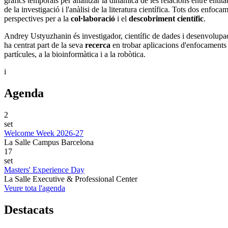
gràfics temporals per analitzar la dinàmica de les relacions entre enti
de la investigació i l'anàlisi de la literatura científica. Tots dos enf
perspectives per a la
col·laboració
i el
descobriment científic
.
Andrey Ustyuzhanin és investigador, científic de dades i desenvolupad
ha
centrat part de la seva
recerca
en trobar aplicacions d'enfocaments ci
partícules, a la bioinformàtica i a la robòtica.
i
Agenda
2
set
Welcome Week 2026-27
La Salle Campus Barcelona
17
set
Masters' Experience Day
La Salle Executive & Professional Center
Veure tota l'agenda
Destacats