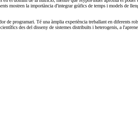
tats en el domini de la nutrició, mentre que HypoFinder aprofita el poder
ocaments mostren la importància d'integrar gràfics de temps i models de lle
or de programari. Té una àmplia experiència treballant en diferents rol
entífics des del disseny de sistemes distribuïts i heterogenis, a l'aprene