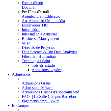
Escola d'estiu
Doctorat
Per l'àrea d'estudi
Arquitectura i Edificació
Art, Animació i Multimèdia
Enginyeries TIC
Informàtica
Intel·ligència Artificial
Business i Management
MBA
Direcció de Projectes
Data Science & Big Data Analytics
Filosofia i Humanitats
Tecnologia i Salut
Tots els estudis
Admisions i ajudes
Admissions
Admissions Graus
Admissions Màsters
Admissions Cursos d'Especialització
FAQs | La Salle Campus Barcelona
Pagaments amb Flywire
El Campus