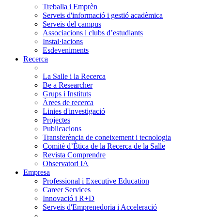
Treballa i Emprèn
Serveis d'informació i gestió acadèmica
Serveis del campus
Associacions i clubs d’estudiants
Instal·lacions
Esdeveniments
Recerca
La Salle i la Recerca
Be a Researcher
Grups i Instituts
Àrees de recerca
Linies d'investigació
Projectes
Publicacions
Transferència de coneixement i tecnologia
Comitè d’Ètica de la Recerca de la Salle
Revista Comprendre
Observatori IA
Empresa
Professional i Executive Education
Career Services
Innovació i R+D
Serveis d'Emprenedoria i Acceleració