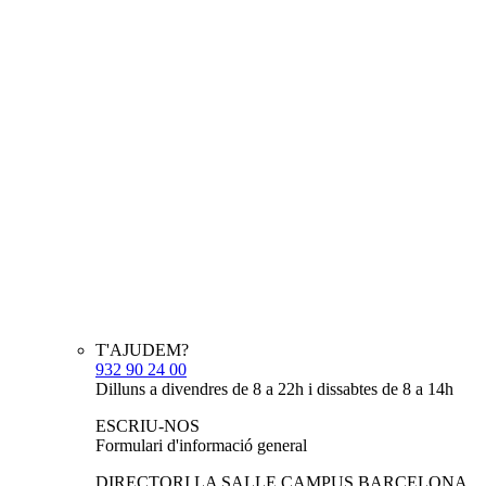
T'AJUDEM?
932 90 24 00
Dilluns a divendres de 8 a 22h i dissabtes de 8 a 14h
ESCRIU-NOS
Formulari d'informació general
DIRECTORI LA SALLE CAMPUS BARCELONA