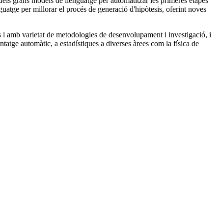
 dels grans models de llenguatge per automatitzar les primeres etapes
nguatge per millorar el procés de generació d'hipòtesis, oferint noves
s i amb varietat de metodologies de desenvolupament i investigació, i
ntatge automàtic, a estadístiques a diverses àrees com la física de