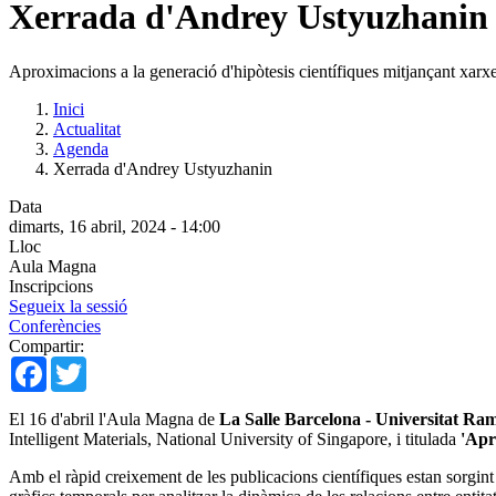
Xerrada d'Andrey Ustyuzhanin
Aproximacions a la generació d'hipòtesis científiques mitjançant xarx
Inici
Actualitat
Agenda
Xerrada d'Andrey Ustyuzhanin
Data
dimarts, 16 abril, 2024 - 14:00
Lloc
Aula Magna
Inscripcions
Segueix la sessió
Conferències
Compartir:
Facebook
Twitter
El 16 d'abril l'Aula Magna de
La Salle Barcelona - Universitat Ra
Intelligent Materials, National University of Singapore, i titulada
'Apro
Amb el ràpid creixement de les publicacions científiques estan sorgin