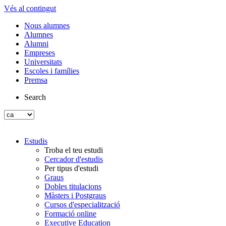
Vés al contingut
Nous alumnes
Alumnes
Alumni
Empreses
Universitats
Escoles i famílies
Premsa
Search
Estudis
Troba el teu estudi
Cercador d'estudis
Per tipus d'estudi
Graus
Dobles titulacions
Màsters i Postgraus
Cursos d'especialització
Formació online
Executive Education