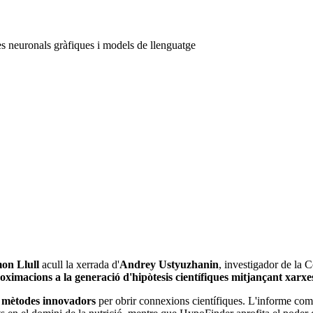
es neuronals gràfiques i models de llenguatge
mon Llull
acull la xerrada d'
Andrey Ustyuzhanin
, investigador de la C
ximacions a la generació d'hipòtesis científiques mitjançant xarxe
t
mètodes innovadors
per obrir connexions científiques. L'informe c