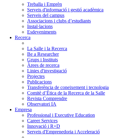
Treballa i Emprèn
Serveis d'informació i gestió acadèmica
Serveis del campus
Associacions i clubs d’estudiants
Instal·lacions
Esdeveniments
Recerca
La Salle i la Recerca
Be a Researcher
Grups i Instituts
Àrees de recerca
Linies d'investigació
Projectes
Publicacions
Transferència de coneixement i tecnologia
Comitè d’Ètica de la Recerca de la Salle
Revista Comprendre
Observatori IA
Empresa
Professional i Executive Education
Career Services
Innovació i R+D
Serveis d'Emprenedoria i Acceleració