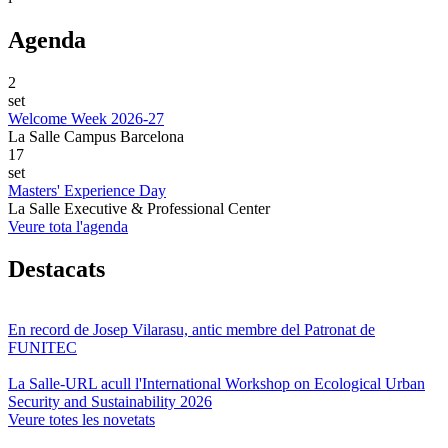
Agenda
2
set
Welcome Week 2026-27
La Salle Campus Barcelona
17
set
Masters' Experience Day
La Salle Executive & Professional Center
Veure tota l'agenda
Destacats
En record de Josep Vilarasu, antic membre del Patronat de
FUNITEC
La Salle-URL acull l'International Workshop on Ecological Urban
Security and Sustainability 2026
Veure totes les novetats