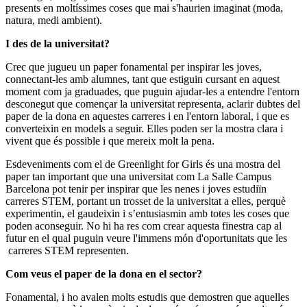
presents en moltíssimes coses que mai s'haurien imaginat (moda,
natura, medi ambient).
I des de la universitat?
Crec que jugueu un paper fonamental per inspirar les joves,
connectant-les amb alumnes, tant que estiguin cursant en aquest
moment com ja graduades, que puguin ajudar-les a entendre l'entorn
desconegut que començar la universitat representa, aclarir dubtes del
paper de la dona en aquestes carreres i en l'entorn laboral, i que es
converteixin en models a seguir. Elles poden ser la mostra clara i
vivent que és possible i que mereix molt la pena.
Esdeveniments com el de Greenlight for Girls és una mostra del
paper tan important que una universitat com La Salle Campus
Barcelona pot tenir per inspirar que les nenes i joves estudiïn
carreres STEM, portant un trosset de la universitat a elles, perquè
experimentin, el gaudeixin i s’entusiasmin amb totes les coses que
poden aconseguir. No hi ha res com crear aquesta finestra cap al
futur en el qual puguin veure l'immens món d'oportunitats que les
carreres STEM representen.
Com veus el paper de la dona en el sector?
Fonamental, i ho avalen molts estudis que demostren que aquelles