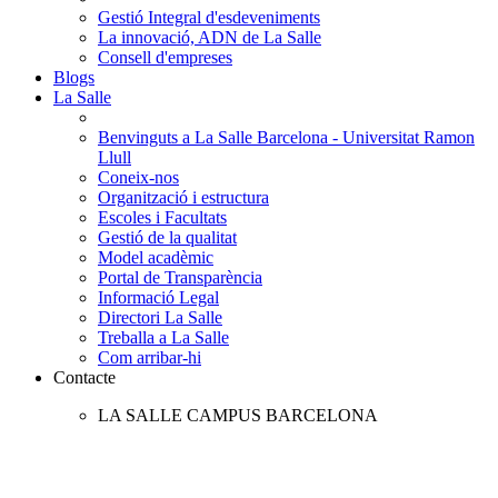
Gestió Integral d'esdeveniments
La innovació, ADN de La Salle
Consell d'empreses
Blogs
La Salle
Benvinguts a La Salle Barcelona - Universitat Ramon
Llull
Coneix-nos
Organització i estructura
Escoles i Facultats
Gestió de la qualitat
Model acadèmic
Portal de Transparència
Informació Legal
Directori La Salle
Treballa a La Salle
Com arribar-hi
Contacte
LA SALLE CAMPUS BARCELONA