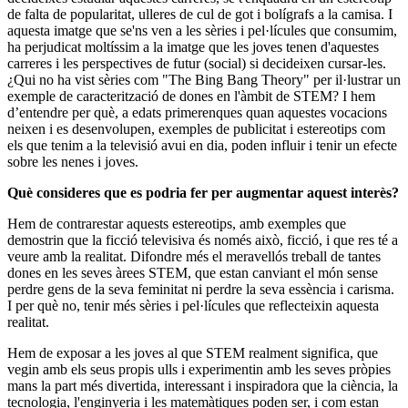
de falta de popularitat, ulleres de cul de got i bolígrafs a la camisa. I
aquesta imatge que se'ns ven a les sèries i pel·lícules que consumim,
ha perjudicat moltíssim a la imatge que les joves tenen d'aquestes
carreres i les perspectives de futur (social) si decideixen cursar-les.
¿Qui no ha vist sèries com "The Bing Bang Theory" per il·lustrar un
exemple de caracterització de dones en l'àmbit de STEM? I hem
d’entendre per què, a edats primerenques quan aquestes vocacions
neixen i es desenvolupen, exemples de publicitat i estereotips com
els que tenim a la televisió avui en dia, poden influir i tenir un efecte
sobre les nenes i joves.
Què consideres que es podria fer per augmentar aquest interès?
Hem de contrarestar aquests estereotips, amb exemples que
demostrin que la ficció televisiva és només això, ficció, i que res té a
veure amb la realitat. Difondre més el meravellós treball de tantes
dones en les seves àrees STEM, que estan canviant el món sense
perdre gens de la seva feminitat ni perdre la seva essència i carisma.
I per què no, tenir més sèries i pel·lícules que reflecteixin aquesta
realitat.
Hem de exposar a les joves al que STEM realment significa, que
vegin amb els seus propis ulls i experimentin amb les seves pròpies
mans la part més divertida, interessant i inspiradora que la ciència, la
tecnologia, l'enginyeria i les matemàtiques poden ser, i com estan