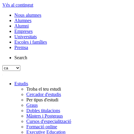
Vés al contingut
Nous alumnes
Alumnes
Alumni
Empreses
Universitats
Escoles i famílies
Premsa
Search
Estudis
Troba el teu estudi
Cercador d'estudis
Per tipus d'estudi
Graus
Dobles titulacions
Màsters i Postgraus
Cursos d'especialització
Formació online
Executive Education