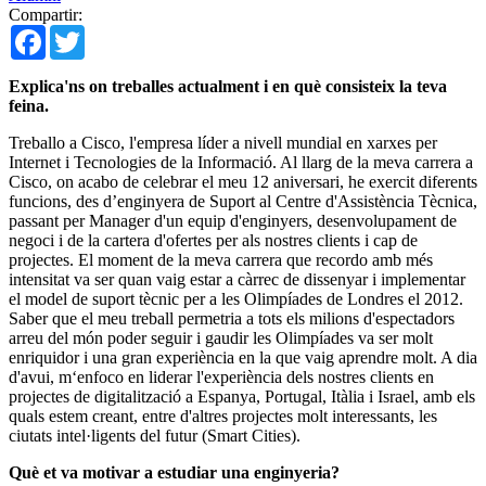
Compartir:
Facebook
Twitter
Explica'ns on treballes actualment i en què consisteix la teva
feina.
Treballo a Cisco, l'empresa líder a nivell mundial en xarxes per
Internet i Tecnologies de la Informació. Al llarg de la meva carrera a
Cisco, on acabo de celebrar el meu 12 aniversari, he exercit diferents
funcions, des d’enginyera de Suport al Centre d'Assistència Tècnica,
passant per Manager d'un equip d'enginyers, desenvolupament de
negoci i de la cartera d'ofertes per als nostres clients i cap de
projectes. El moment de la meva carrera que recordo amb més
intensitat va ser quan vaig estar a càrrec de dissenyar i implementar
el model de suport tècnic per a les Olimpíades de Londres el 2012.
Saber que el meu treball permetria a tots els milions d'espectadors
arreu del món poder seguir i gaudir les Olimpíades va ser molt
enriquidor i una gran experiència en la que vaig aprendre molt. A dia
d'avui, m‘enfoco en liderar l'experiència dels nostres clients en
projectes de digitalització a Espanya, Portugal, Itàlia i Israel, amb els
quals estem creant, entre d'altres projectes molt interessants, les
ciutats intel·ligents del futur (Smart Cities).
Què et va motivar a estudiar una enginyeria?