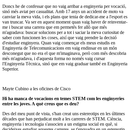
Doncs he de confessar que no vaig arribar a enginyeria per vocació,
sinó més aviat per casualitat. Amb 17 anys un accident de moto va
canviar la meva vida, i els plans que tenia de dedicar-me a l'esport es
van truncar. Va ser en aquest moment quan vaig haver de reinventar-
me i buscar una carrera que em permetés fer allò que més
m'agradava: buscar solucions per a tot i saciar la meva curiositat de
saber com funcionen les coses, així que vaig prendre la decisió
d'estudiar enginyera. Quan vaig començar els meus estudis en
Enginyeria de Telecomunicacions em vaig endinsar en un món
desconegut que no era el que m'imaginava, però com més descobria
més m'agradava, i d'aquesta forma no només vaig cursar
l'Enginyeria Tècnica, sinó que em vaig graduar també en Enginyeria
Superior.
Mayte Cubino a les oficines de Cisco
Hi ha manca de vocacions en temes STEM com les enginyeries
entre les joves. A què creus que es deu?
Des del meu punt de vista, s'han creat uns estereotips en les últimes
dècades que han perjudicat molt a les carreres de STEM. Ciència,
enginyeria i tecnologia s'associen a un estigma social en què, si
decideixes estudiar aquestes carreres, se t'enquadra en un estereotip