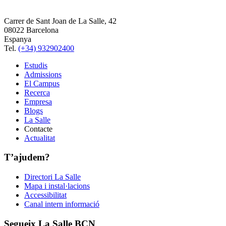
Carrer de Sant Joan de La Salle, 42
08022 Barcelona
Espanya
Tel.
(+34) 932902400
Estudis
Admissions
El Campus
Recerca
Empresa
Blogs
La Salle
Contacte
Actualitat
T’ajudem?
Directori La Salle
Mapa i instal·lacions
Accessibilitat
Canal intern informació
Segueix La Salle BCN