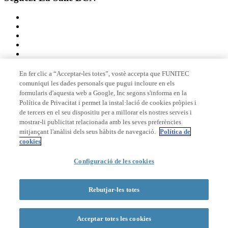
En fer clic a “Acceptar-les totes”, vostè accepta que FUNITEC
comuniqui les dades personals que pugui incloure en els
Membre de
formularis d'aquesta web a Google, Inc segons s'informa en la
Política de Privacitat i permet la instal·lació de cookies pròpies i
de tercers en el seu dispositiu per a millorar els nostres serveis i
mostrar-li publicitat relacionada amb les seves preferències
Acreditacions
mitjançant l'anàlisi dels seus hàbits de navegació.
Política de
cookies
Configuració de les cookies
© 2026 La Salle Campus Barcelona - URL |
Avís legal
|
Política de
privacitat
|
Política de cookies
Rebutjar-les totes
Formulari de cerca
Acceptar totes les cookies