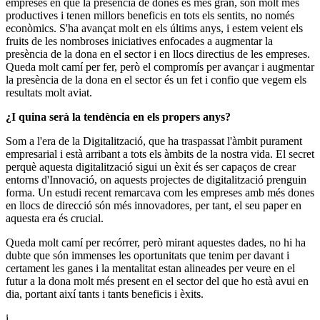
empreses en què la presència de dones és més gran, són molt més
productives i tenen millors beneficis en tots els sentits, no només
econòmics. S'ha avançat molt en els últims anys, i estem veient els
fruits de les nombroses iniciatives enfocades a augmentar la
presència de la dona en el sector i en llocs directius de les empreses.
Queda molt camí per fer, però el compromís per avançar i augmentar
la presència de la dona en el sector és un fet i confio que vegem els
resultats molt aviat.
¿I quina serà la tendència en els propers anys?
Som a l'era de la Digitalització, que ha traspassat l'àmbit purament
empresarial i està arribant a tots els àmbits de la nostra vida. El secret
perquè aquesta digitalització sigui un èxit és ser capaços de crear
entorns d'Innovació, on aquests projectes de digitalització prenguin
forma. Un estudi recent remarcava com les empreses amb més dones
en llocs de direcció són més innovadores, per tant, el seu paper en
aquesta era és crucial.
Queda molt camí per recórrer, però mirant aquestes dades, no hi ha
dubte que són immenses les oportunitats que tenim per davant i
certament les ganes i la mentalitat estan alineades per veure en el
futur a la dona molt més present en el sector del que ho està avui en
dia, portant així tants i tants beneficis i èxits.
i