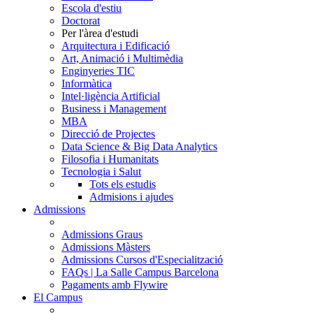
Escola d'estiu
Doctorat
Per l'àrea d'estudi
Arquitectura i Edificació
Art, Animació i Multimèdia
Enginyeries TIC
Informàtica
Intel·ligència Artificial
Business i Management
MBA
Direcció de Projectes
Data Science & Big Data Analytics
Filosofia i Humanitats
Tecnologia i Salut
Tots els estudis
Admisions i ajudes
Admissions
Admissions Graus
Admissions Màsters
Admissions Cursos d'Especialització
FAQs | La Salle Campus Barcelona
Pagaments amb Flywire
El Campus