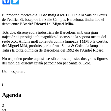
El proper dimecres dia 1
1 de maig a les 12:00
h a la Sala de Graus
de l’edifici St. Josep de La Salle Campus Barcelona, tindrà lloc el
debat entre l’
André Ricard
i el
Miguel Milá.
Tots dos, dissenyadors industrials de Barcelona amb una gran
trajectòria i prestigi amb magnífics dissenys de la segona meitat del
segle XX. Alguns molt coneguts com la làmpada TMM o la Cestita,
del Miguel Milá, produïts per la firma Santa & Cole o la làmpada
Tatu i la torxa olímpica de Barcelona del 1992 de l’André Ricard.
No us podeu perdre aquesta sessió entres aquestes dos grans figures
del mon del disseny català patrocinada per Santa & Cole.
Us hi esperem.
i
Agenda
2
set