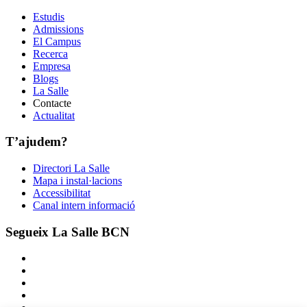
Estudis
Admissions
El Campus
Recerca
Empresa
Blogs
La Salle
Contacte
Actualitat
T’ajudem?
Directori La Salle
Mapa i instal·lacions
Accessibilitat
Canal intern informació
Segueix La Salle BCN