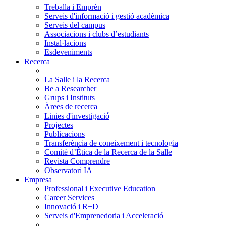
Treballa i Emprèn
Serveis d'informació i gestió acadèmica
Serveis del campus
Associacions i clubs d’estudiants
Instal·lacions
Esdeveniments
Recerca
La Salle i la Recerca
Be a Researcher
Grups i Instituts
Àrees de recerca
Linies d'investigació
Projectes
Publicacions
Transferència de coneixement i tecnologia
Comitè d’Ètica de la Recerca de la Salle
Revista Comprendre
Observatori IA
Empresa
Professional i Executive Education
Career Services
Innovació i R+D
Serveis d'Emprenedoria i Acceleració