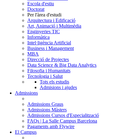
Escola d'estiu
Doctorat
Per l'àrea d'estudi
Arquitectura i Edificació
Art, Animació i Multimèdia
Enginyeries TIC
Informàtica
Intel·ligència Artificial
Business i Management
MBA
Direcció de Projectes
Data Science & Big Data Analytics
Filosofia i Humanitats
Tecnologia i Salut
Tots els estudis
Admisions i ajudes
Admissions
Admissions Graus
Admissions Màsters
Admissions Cursos d'Especialització
FAQs | La Salle Campus Barcelona
Pagaments amb Flywire
El Campus