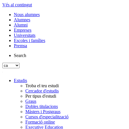
Vés al contingut
Nous alumnes
Alumnes
Alumni
Empreses
Universitats
Escoles i famílies
Premsa
Search
Estudis
Troba el teu estudi
Cercador d'estudis
Per tipus d'estudi
Graus
Dobles titulacions
Màsters i Postgraus
Cursos d'especialització
Formació online
Executive Education