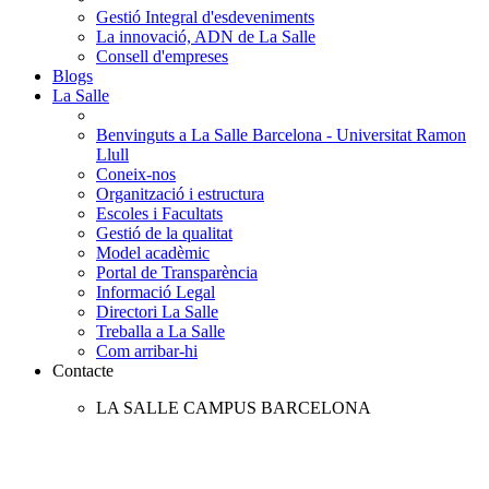
Gestió Integral d'esdeveniments
La innovació, ADN de La Salle
Consell d'empreses
Blogs
La Salle
Benvinguts a La Salle Barcelona - Universitat Ramon
Llull
Coneix-nos
Organització i estructura
Escoles i Facultats
Gestió de la qualitat
Model acadèmic
Portal de Transparència
Informació Legal
Directori La Salle
Treballa a La Salle
Com arribar-hi
Contacte
LA SALLE CAMPUS BARCELONA