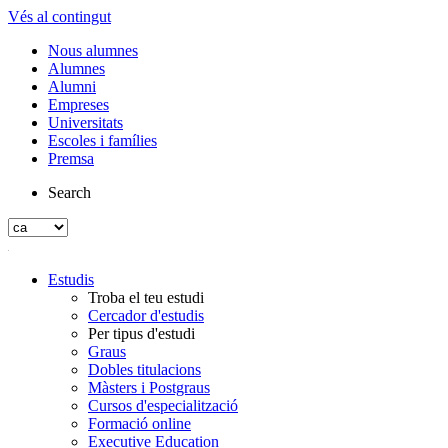
Vés al contingut
Nous alumnes
Alumnes
Alumni
Empreses
Universitats
Escoles i famílies
Premsa
Search
Estudis
Troba el teu estudi
Cercador d'estudis
Per tipus d'estudi
Graus
Dobles titulacions
Màsters i Postgraus
Cursos d'especialització
Formació online
Executive Education