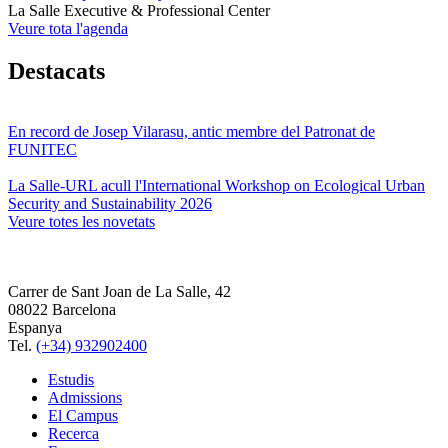
La Salle Executive & Professional Center
Veure tota l'agenda
Destacats
En record de Josep Vilarasu, antic membre del Patronat de
FUNITEC
La Salle-URL acull l'International Workshop on Ecological Urban
Security and Sustainability 2026
Veure totes les novetats
Carrer de Sant Joan de La Salle, 42
08022 Barcelona
Espanya
Tel.
(+34) 932902400
Estudis
Admissions
El Campus
Recerca