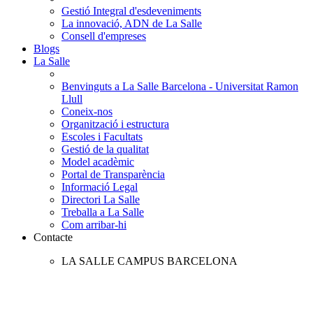
Gestió Integral d'esdeveniments
La innovació, ADN de La Salle
Consell d'empreses
Blogs
La Salle
Benvinguts a La Salle Barcelona - Universitat Ramon
Llull
Coneix-nos
Organització i estructura
Escoles i Facultats
Gestió de la qualitat
Model acadèmic
Portal de Transparència
Informació Legal
Directori La Salle
Treballa a La Salle
Com arribar-hi
Contacte
LA SALLE CAMPUS BARCELONA