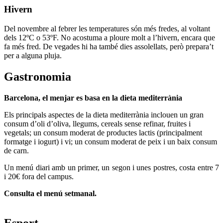
Hivern
Del novembre al febrer les temperatures són més fredes, al voltant
dels 12ºC o 53ºF. No acostuma a ploure molt a l’hivern, encara que
fa més fred. De vegades hi ha també dies assolellats, però prepara’t
per a alguna pluja.
Gastronomia
Barcelona, el menjar es basa en la dieta mediterrània
Els principals aspectes de la dieta mediterrània inclouen un gran
consum d’oli d’oliva, llegums, cereals sense refinar, fruites i
vegetals; un consum moderat de productes lactis (principalment
formatge i iogurt) i vi; un consum moderat de peix i un baix consum
de carn.
Un menú diari amb un primer, un segon i unes postres, costa entre 7
i 20€ fora del campus.
Consulta el menú
setmanal.