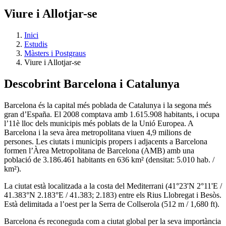
Viure i Allotjar-se
Inici
Estudis
Màsters i Postgraus
Viure i Allotjar-se
Descobrint Barcelona i Catalunya
Barcelona és la capital més poblada de Catalunya i la segona més
gran d’España. El 2008 comptava amb 1.615.908 habitants, i ocupa
l’11è lloc dels municipis més poblats de la Unió Europea. A
Barcelona i la seva àrea metropolitana viuen 4,9 milions de
persones. Les ciutats i municipis propers i adjacents a Barcelona
formen l’Àrea Metropolitana de Barcelona (AMB) amb una
població de 3.186.461 habitants en 636 km² (densitat: 5.010 hab. /
km²).
La ciutat està localitzada a la costa del Mediterrani (41°23'N 2°11'E /
41.383°N 2.183°E / 41.383; 2.183) entre els Rius Llobregat i Besòs.
Està delimitada a l’oest per la Serra de Collserola (512 m / 1,680 ft).
Barcelona és reconeguda com a ciutat global per la seva importància