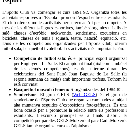
Esport
L’Sports Club va començar el curs 1991-92. Organitza totes les
activitats esportives a l’Escola i promou l’esport entre els estudiants.
El club ofereix moltes activitats per a recreació i per a competir. A
més de les diferents lligues esportives, també s’organitzen balls de
saló, classes d’aeròbic, taekwondo, senderisme, excursions en
bicicleta, classes de tenis i squash, teatre, natació, equitació, etc.
Dins de les competicions organitzades per l’Sports Club, oferim
futbol sala, basquetbol i voleibol. Les activitats més importants són:
Competició de futbol sala
: és el principal esport organitzat
per Enginyeria La Salle. El campionat final (així com també el
de les demés competicions), es du a terme durant les
celebracions del Sant Patró Joan Baptiste de La Salle (la
segona setmana de maig) amb importants trofeus. Tothom hi
està convidat.
Basquetbol masculí i femení:
S’organitza des del 1984-85.
Senderisme
: El grup GELS (
Web GELS
) és el grup de
senderisme de l’Sports Club que organitza caminades a mitja i
alta muntanya seguides d’exposicions fotogràfiques. És una
bona ocasió per a promoure la relació entre els professors i
estudiants. L’excursió principal és a finals d’abril, la
competició per parelles GELS-Moixeró al parc Cadí-Moixeró.
GELS també organitza cursos d’alpinisme.