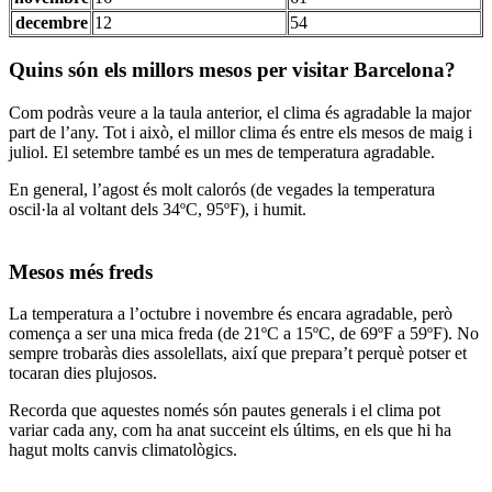
decembre
12
54
Quins són els millors mesos per visitar Barcelona?
Com podràs veure a la taula anterior, el clima és agradable la major
part de l’any. Tot i això, el millor clima és entre els mesos de maig i
juliol. El setembre també es un mes de temperatura agradable.
En general, l’agost és molt calorós (de vegades la temperatura
oscil·la al voltant dels 34ºC, 95ºF), i humit.
Mesos més freds
La temperatura a l’octubre i novembre és encara agradable, però
comença a ser una mica freda (de 21ºC a 15ºC, de 69ºF a 59ºF). No
sempre trobaràs dies assolellats, així que prepara’t perquè potser et
tocaran dies plujosos.
Recorda que aquestes només són pautes generals i el clima pot
variar cada any, com ha anat succeint els últims, en els que hi ha
hagut molts canvis climatològics.