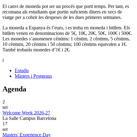
El canvi de moneda pot ser un procés que porti temps. Per tant, es
recomana als estudiants que portin suficients diners en xecs de
viatge per a cobrir les despeses de les dues primeres setmanes.
La moneda a Espanya és l’euro, i es troba en moneda i bitllets. Els
bitllets venen en denominacions de 5€, 10€, 20€, 50€, 100€ i 500€.
Les monedes s’anomenen cèntims: 1 cèntim, 2 cèntims, 5 cèntims,
10 cèntims, 20 cèntims i 50 cèntims; 100 cèntims equivalen a 1€.
També trobaràs monedes d’1€ i 2€.
i
Estudis
Màsters i Postgraus
Agenda
2
set
Welcome Week 2026-27
La Salle Campus Barcelona
17
set
Masters' Experience Day