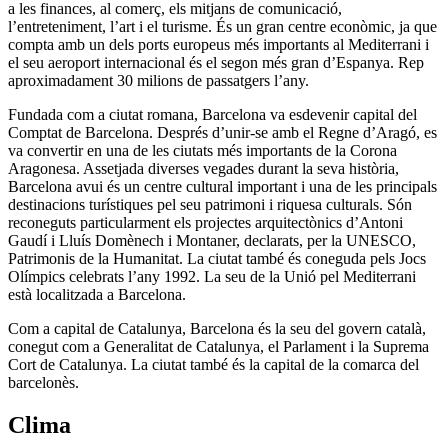
a les finances, al comerç, els mitjans de comunicació,
l’entreteniment, l’art i el turisme. És un gran centre econòmic, ja que
compta amb un dels ports europeus més importants al Mediterrani i
el seu aeroport internacional és el segon més gran d’Espanya. Rep
aproximadament 30 milions de passatgers l’any.
Fundada com a ciutat romana, Barcelona va esdevenir capital del
Comptat de Barcelona. Després d’unir-se amb el Regne d’Aragó, es
va convertir en una de les ciutats més importants de la Corona
Aragonesa. Assetjada diverses vegades durant la seva història,
Barcelona avui és un centre cultural important i una de les principals
destinacions turístiques pel seu patrimoni i riquesa culturals. Són
reconeguts particularment els projectes arquitectònics d’Antoni
Gaudí i Lluís Domènech i Montaner, declarats, per la UNESCO,
Patrimonis de la Humanitat. La ciutat també és coneguda pels Jocs
Olímpics celebrats l’any 1992. La seu de la Unió pel Mediterrani
està localitzada a Barcelona.
Com a capital de Catalunya, Barcelona és la seu del govern català,
conegut com a Generalitat de Catalunya, el Parlament i la Suprema
Cort de Catalunya. La ciutat també és la capital de la comarca del
barcelonès.
Clima