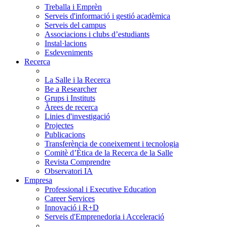
Treballa i Emprèn
Serveis d'informació i gestió acadèmica
Serveis del campus
Associacions i clubs d’estudiants
Instal·lacions
Esdeveniments
Recerca
La Salle i la Recerca
Be a Researcher
Grups i Instituts
Àrees de recerca
Linies d'investigació
Projectes
Publicacions
Transferència de coneixement i tecnologia
Comitè d’Ètica de la Recerca de la Salle
Revista Comprendre
Observatori IA
Empresa
Professional i Executive Education
Career Services
Innovació i R+D
Serveis d'Emprenedoria i Acceleració