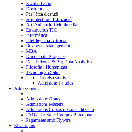
Escola d'estiu
Doctorat
Per l'àrea d'estudi
Arquitectura i Edificació
Art, Animació i Multimèdia
Enginyeries TIC
Informàtica
Intel·ligència Artificial
Business i Management
MBA
Direcció de Projectes
Data Science & Big Data Analytics
Filosofia i Humanitats
Tecnologia i Salut
Tots els estudis
Admisions i ajudes
Admissions
Admissions Graus
Admissions Màsters
Admissions Cursos d'Especialització
FAQs | La Salle Campus Barcelona
Pagaments amb Flywire
El Campus