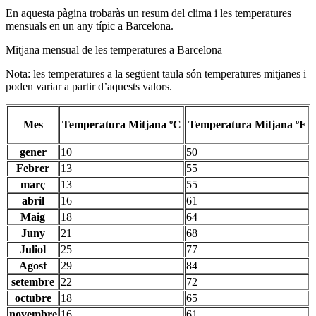
En aquesta pàgina trobaràs un resum del clima i les temperatures
mensuals en un any típic a Barcelona.
Mitjana mensual de les temperatures a Barcelona
Nota: les temperatures a la següent taula són temperatures mitjanes i
poden variar a partir d’aquests valors.
Mes
Temperatura Mitjana ºC
Temperatura Mitjana ºF
gener
10
50
Febrer
13
55
març
13
55
abril
16
61
Maig
18
64
Juny
21
68
Juliol
25
77
Agost
29
84
setembre
22
72
octubre
18
65
novembre
16
61