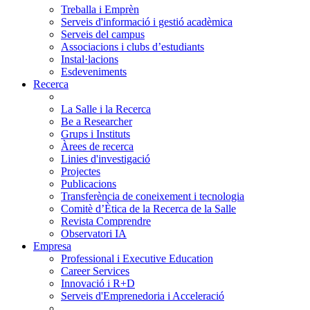
Treballa i Emprèn
Serveis d'informació i gestió acadèmica
Serveis del campus
Associacions i clubs d’estudiants
Instal·lacions
Esdeveniments
Recerca
La Salle i la Recerca
Be a Researcher
Grups i Instituts
Àrees de recerca
Linies d'investigació
Projectes
Publicacions
Transferència de coneixement i tecnologia
Comitè d’Ètica de la Recerca de la Salle
Revista Comprendre
Observatori IA
Empresa
Professional i Executive Education
Career Services
Innovació i R+D
Serveis d'Emprenedoria i Acceleració