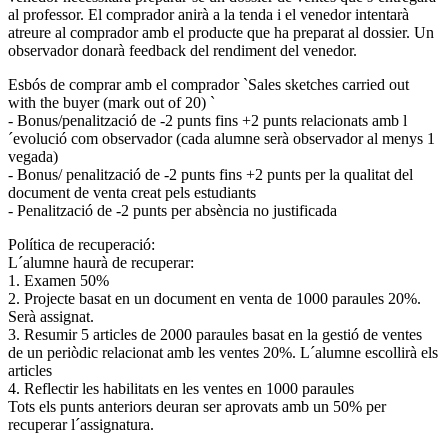
al professor. El comprador anirà a la tenda i el venedor intentarà
atreure al comprador amb el producte que ha preparat al dossier. Un
observador donarà feedback del rendiment del venedor.
Esbós de comprar amb el comprador `Sales sketches carried out
with the buyer (mark out of 20) `
- Bonus/penalització de -2 punts fins +2 punts relacionats amb l
´evolució com observador (cada alumne serà observador al menys 1
vegada)
- Bonus/ penalització de -2 punts fins +2 punts per la qualitat del
document de venta creat pels estudiants
- Penalització de -2 punts per absència no justificada
Política de recuperació:
L´alumne haurà de recuperar:
1. Examen 50%
2. Projecte basat en un document en venta de 1000 paraules 20%.
Serà assignat.
3. Resumir 5 articles de 2000 paraules basat en la gestió de ventes
de un periòdic relacionat amb les ventes 20%. L´alumne escollirà els
articles
4. Reflectir les habilitats en les ventes en 1000 paraules
Tots els punts anteriors deuran ser aprovats amb un 50% per
recuperar l´assignatura.