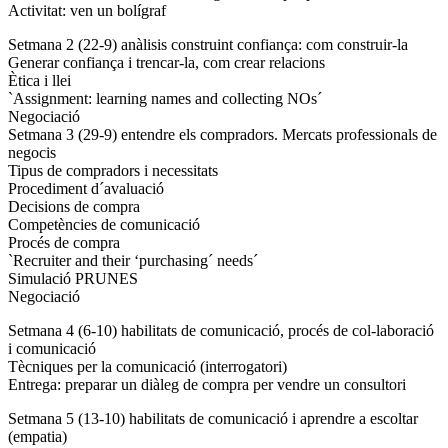
Activitat: ven un bolígraf
Setmana 2 (22-9) anàlisis construint confiança: com construir-la
Generar confiança i trencar-la, com crear relacions
Ètica i llei
`Assignment: learning names and collecting NOs´
Negociació
Setmana 3 (29-9) entendre els compradors. Mercats professionals de
negocis
Tipus de compradors i necessitats
Procediment d´avaluació
Decisions de compra
Competències de comunicació
Procés de compra
`Recruiter and their ‘purchasing´ needs´
Simulació PRUNES
Negociació
Setmana 4 (6-10) habilitats de comunicació, procés de col-laboració
i comunicació
Tècniques per la comunicació (interrogatori)
Entrega: preparar un diàleg de compra per vendre un consultori
Setmana 5 (13-10) habilitats de comunicació i aprendre a escoltar
(empatia)