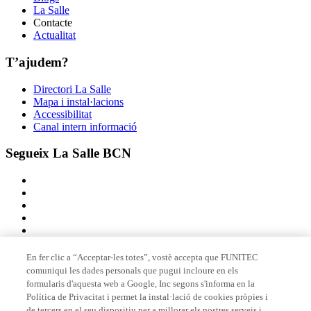
La Salle
Contacte
Actualitat
T’ajudem?
Directori La Salle
Mapa i instal·lacions
Accessibilitat
Canal intern informació
Segueix La Salle BCN
En fer clic a “Acceptar-les totes”, vostè accepta que FUNITEC
comuniqui les dades personals que pugui incloure en els
Membre de
formularis d'aquesta web a Google, Inc segons s'informa en la
Política de Privacitat i permet la instal·lació de cookies pròpies i
de tercers en el seu dispositiu per a millorar els nostres serveis i