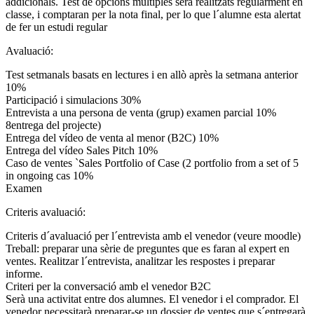
addicionals. Test de opcions múltiples serà realitzats regularment en
classe, i comptaran per la nota final, per lo que l´alumne esta alertat
de fer un estudi regular
Avaluació:
Test setmanals basats en lectures i en allò après la setmana anterior
10%
Participació i simulacions 30%
Entrevista a una persona de venta (grup) examen parcial 10%
8entrega del projecte)
Entrega del vídeo de venta al menor (B2C) 10%
Entrega del vídeo Sales Pitch 10%
Caso de ventes `Sales Portfolio of Case (2 portfolio from a set of 5
in ongoing cas 10%
Examen
Criteris avaluació:
Criteris d´avaluació per l´entrevista amb el venedor (veure moodle)
Treball: preparar una sèrie de preguntes que es faran al expert en
ventes. Realitzar l´entrevista, analitzar les respostes i preparar
informe.
Criteri per la conversació amb el venedor B2C
Serà una activitat entre dos alumnes. El venedor i el comprador. El
venedor necessitarà preparar-se un dossier de ventes que s´entregarà