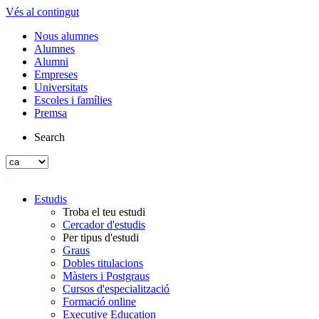
Vés al contingut
Nous alumnes
Alumnes
Alumni
Empreses
Universitats
Escoles i famílies
Premsa
Search
Estudis
Troba el teu estudi
Cercador d'estudis
Per tipus d'estudi
Graus
Dobles titulacions
Màsters i Postgraus
Cursos d'especialització
Formació online
Executive Education