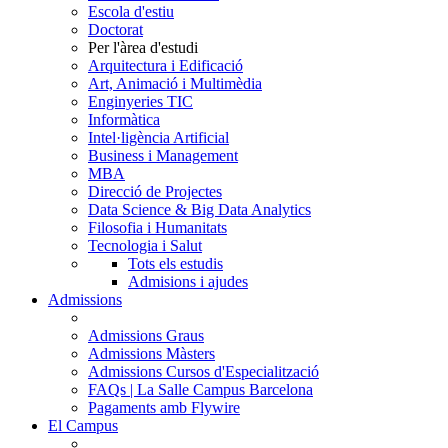
Escola d'estiu
Doctorat
Per l'àrea d'estudi
Arquitectura i Edificació
Art, Animació i Multimèdia
Enginyeries TIC
Informàtica
Intel·ligència Artificial
Business i Management
MBA
Direcció de Projectes
Data Science & Big Data Analytics
Filosofia i Humanitats
Tecnologia i Salut
Tots els estudis
Admisions i ajudes
Admissions
Admissions Graus
Admissions Màsters
Admissions Cursos d'Especialització
FAQs | La Salle Campus Barcelona
Pagaments amb Flywire
El Campus