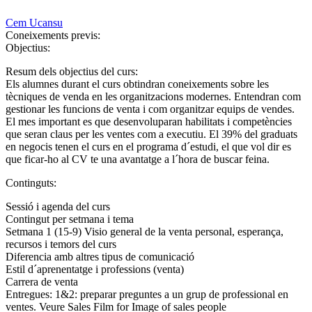
Cem Ucansu
Coneixements previs:
Objectius:
Resum dels objectius del curs:
Els alumnes durant el curs obtindran coneixements sobre les
tècniques de venda en les organitzacions modernes. Entendran com
gestionar les funcions de venta i com organitzar equips de vendes.
El mes important es que desenvoluparan habilitats i competències
que seran claus per les ventes com a executiu. El 39% del graduats
en negocis tenen el curs en el programa d´estudi, el que vol dir es
que ficar-ho al CV te una avantatge a l´hora de buscar feina.
Continguts:
Sessió i agenda del curs
Contingut per setmana i tema
Setmana 1 (15-9) Visio general de la venta personal, esperança,
recursos i temors del curs
Diferencia amb altres tipus de comunicació
Estil d´aprenentatge i professions (venta)
Carrera de venta
Entregues: 1&2: preparar preguntes a un grup de professional en
ventes. Veure Sales Film for Image of sales people