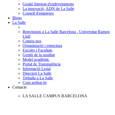
Gestió Integral d'esdeveniments
La innovació, ADN de La Salle
Consell d'empreses
Blogs
La Salle
Benvinguts a La Salle Barcelona - Universitat Ramon
Llull
Coneix-nos
Organització i estructura
Escoles i Facultats
Gestió de la qualitat
Model acadèmic
Portal de Transparència
Informació Legal
Directori La Salle
Treballa a La Salle
Com arribar-hi
Contacte
LA SALLE CAMPUS BARCELONA