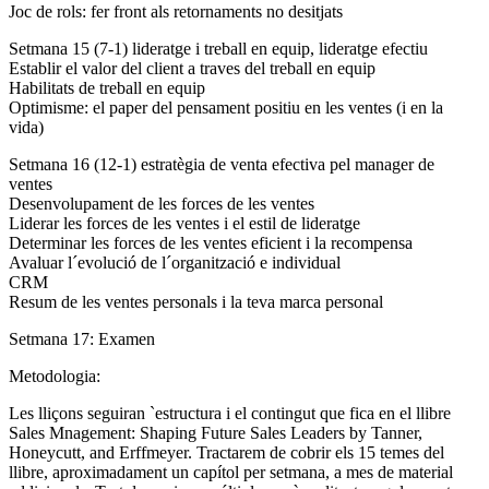
Joc de rols: fer front als retornaments no desitjats
Setmana 15 (7-1) lideratge i treball en equip, lideratge efectiu
Establir el valor del client a traves del treball en equip
Habilitats de treball en equip
Optimisme: el paper del pensament positiu en les ventes (i en la
vida)
Setmana 16 (12-1) estratègia de venta efectiva pel manager de
ventes
Desenvolupament de les forces de les ventes
Liderar les forces de les ventes i el estil de lideratge
Determinar les forces de les ventes eficient i la recompensa
Avaluar l´evolució de l´organització e individual
CRM
Resum de les ventes personals i la teva marca personal
Setmana 17: Examen
Metodologia:
Les lliçons seguiran `estructura i el contingut que fica en el llibre
Sales Mnagement: Shaping Future Sales Leaders by Tanner,
Honeycutt, and Erffmeyer. Tractarem de cobrir els 15 temes del
llibre, aproximadament un capítol per setmana, a mes de material