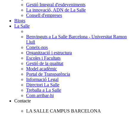
Gestió Integral d'esdeveniments
La innovació, ADN de La Salle
Consell d'empreses
Blogs
La Salle
Benvinguts a La Salle Barcelona - Universitat Ramon
Llull
Coneix-nos
Organització i estructura
Escoles i Facultats
Gestió de la qualitat
Model acadèmic
Portal de Transparència
Informació Legal
Directori La Salle
Treballa a La Salle
Com arribar-hi
Contacte
LA SALLE CAMPUS BARCELONA