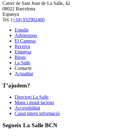
Carrer de Sant Joan de La Salle, 42
08022 Barcelona
Espanya
Tel.
(+34) 932902400
Estudis
Admissions
El Campus
Recerca
Empresa
Blogs
La Salle
Contacte
Actualitat
T’ajudem?
Directori La Salle
Mapa i instal·lacions
Accessibilitat
Canal intern informació
Segueix La Salle BCN