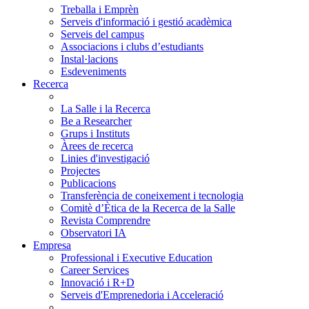
Treballa i Emprèn
Serveis d'informació i gestió acadèmica
Serveis del campus
Associacions i clubs d’estudiants
Instal·lacions
Esdeveniments
Recerca
La Salle i la Recerca
Be a Researcher
Grups i Instituts
Àrees de recerca
Linies d'investigació
Projectes
Publicacions
Transferència de coneixement i tecnologia
Comitè d’Ètica de la Recerca de la Salle
Revista Comprendre
Observatori IA
Empresa
Professional i Executive Education
Career Services
Innovació i R+D
Serveis d'Emprenedoria i Acceleració