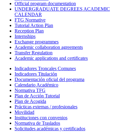
Official program documentation
UNDERGRADUATE DEGREES ACADEMIC
CALENDAR
FTG Normative
Tutorial Action Plan
Reception Plan
Internships
Exchange programmes
Academic collaboration agreements
Transfer Regulation
Academic applications and certificates
Indicadores Troncales Comunes
Indicadores Titulación
Documentación oficial del programa
Calendario Académico
Normativa TFG
Plan de Acción Tutorial
Plan de Acogida
Prácticas externas / profesionales
Movilidad
Instituciones con convenios
Normativa de Traslados
Solicitudes académicas y certificados