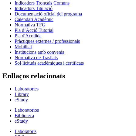
Indicadors Troncals Comuns
Indicadors Titulació
Documentació oficial del programa
Calendari Acadèmic
Normativa TFG
Pla d’Acció Tutorial
Pla d'Acollida
Pràctiques externes / professionals
Mobilitat
Institucions amb convenis
Normativa de Trasllats
Sol·licituds acadèmiques i certificats
Enllaços relacionats
Laboratories
Library
eStudy
Laboratorios
Biblioteca
eStudy
Laboratoris