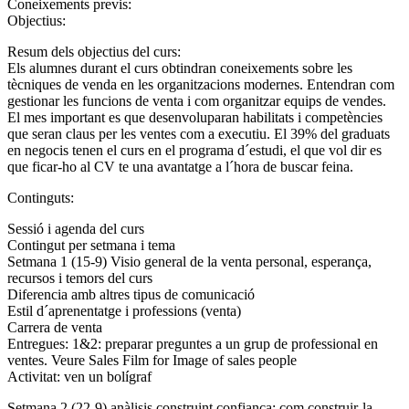
Coneixements previs:
Objectius:
Resum dels objectius del curs:
Els alumnes durant el curs obtindran coneixements sobre les
tècniques de venda en les organitzacions modernes. Entendran com
gestionar les funcions de venta i com organitzar equips de vendes.
El mes important es que desenvoluparan habilitats i competències
que seran claus per les ventes com a executiu. El 39% del graduats
en negocis tenen el curs en el programa d´estudi, el que vol dir es
que ficar-ho al CV te una avantatge a l´hora de buscar feina.
Continguts:
Sessió i agenda del curs
Contingut per setmana i tema
Setmana 1 (15-9) Visio general de la venta personal, esperança,
recursos i temors del curs
Diferencia amb altres tipus de comunicació
Estil d´aprenentatge i professions (venta)
Carrera de venta
Entregues: 1&2: preparar preguntes a un grup de professional en
ventes. Veure Sales Film for Image of sales people
Activitat: ven un bolígraf
Setmana 2 (22-9) anàlisis construint confiança: com construir-la