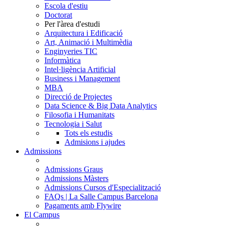
Escola d'estiu
Doctorat
Per l'àrea d'estudi
Arquitectura i Edificació
Art, Animació i Multimèdia
Enginyeries TIC
Informàtica
Intel·ligència Artificial
Business i Management
MBA
Direcció de Projectes
Data Science & Big Data Analytics
Filosofia i Humanitats
Tecnologia i Salut
Tots els estudis
Admisions i ajudes
Admissions
Admissions Graus
Admissions Màsters
Admissions Cursos d'Especialització
FAQs | La Salle Campus Barcelona
Pagaments amb Flywire
El Campus