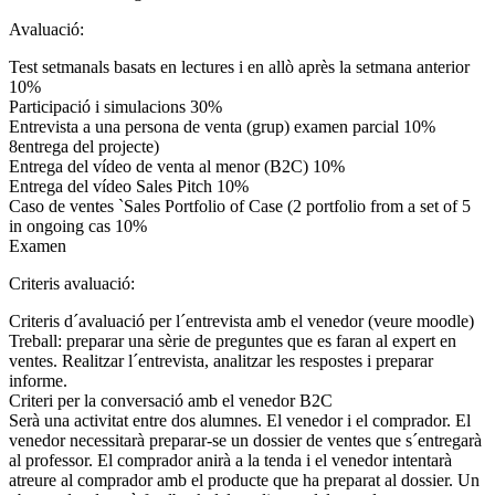
Avaluació:
Test setmanals basats en lectures i en allò après la setmana anterior
10%
Participació i simulacions 30%
Entrevista a una persona de venta (grup) examen parcial 10%
8entrega del projecte)
Entrega del vídeo de venta al menor (B2C) 10%
Entrega del vídeo Sales Pitch 10%
Caso de ventes `Sales Portfolio of Case (2 portfolio from a set of 5
in ongoing cas 10%
Examen
Criteris avaluació:
Criteris d´avaluació per l´entrevista amb el venedor (veure moodle)
Treball: preparar una sèrie de preguntes que es faran al expert en
ventes. Realitzar l´entrevista, analitzar les respostes i preparar
informe.
Criteri per la conversació amb el venedor B2C
Serà una activitat entre dos alumnes. El venedor i el comprador. El
venedor necessitarà preparar-se un dossier de ventes que s´entregarà
al professor. El comprador anirà a la tenda i el venedor intentarà
atreure al comprador amb el producte que ha preparat al dossier. Un