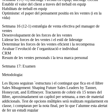
Establir el valor del client a traves del treball en equip
Habilitats de treball en equip
Optimisme: el paper del pensament positiu en les ventes (i en la
vida)
Setmana 16 (12-1) estratègia de venta efectiva pel manager de
ventes
Desenvolupament de les forces de les ventes
Liderar les forces de les ventes i el estil de lideratge
Determinar les forces de les ventes eficient i la recompensa
Avaluar l´evolució de l´organització e individual
CRM
Resum de les ventes personals i la teva marca personal
Setmana 17: Examen
Metodologia:
Les lliçons seguiran `estructura i el contingut que fica en el llibre
Sales Mnagement: Shaping Future Sales Leaders by Tanner,
Honeycutt, and Erffmeyer. Tractarem de cobrir els 15 temes del
llibre, aproximadament un capítol per setmana, a mes de material
addicionals. Test de opcions múltiples serà realitzats regularment en
classe, i comptaran per la nota final, per lo que l´alumne esta alertat
de fer un estudi regular