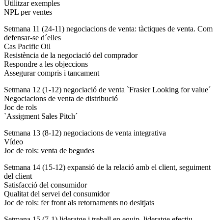
Utilitzar exemples
NPL per ventes
Setmana 11 (24-11) negociacions de venta: tàctiques de venta. Com
defensar-se d´elles
Cas Pacific Oil
Resistència de la negociació del comprador
Respondre a les objeccions
Assegurar compris i tancament
Setmana 12 (1-12) negociació de venta `Frasier Looking for value´
Negociacions de venta de distribució
Joc de rols
`Assigment Sales Pitch´
Setmana 13 (8-12) negociacions de venta integrativa
Vídeo
Joc de rols: venta de begudes
Setmana 14 (15-12) expansió de la relació amb el client, seguiment
del client
Satisfacció del consumidor
Qualitat del servei del consumidor
Joc de rols: fer front als retornaments no desitjats
Setmana 15 (7-1) lideratge i treball en equip, lideratge efectiu