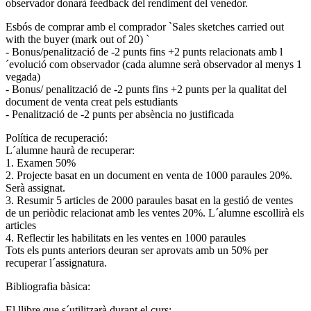
observador donarà feedback del rendiment del venedor.
Esbós de comprar amb el comprador `Sales sketches carried out
with the buyer (mark out of 20) `
- Bonus/penalització de -2 punts fins +2 punts relacionats amb l
´evolució com observador (cada alumne serà observador al menys 1
vegada)
- Bonus/ penalització de -2 punts fins +2 punts per la qualitat del
document de venta creat pels estudiants
- Penalització de -2 punts per absència no justificada
Política de recuperació:
L´alumne haurà de recuperar:
1. Examen 50%
2. Projecte basat en un document en venta de 1000 paraules 20%.
Serà assignat.
3. Resumir 5 articles de 2000 paraules basat en la gestió de ventes
de un periòdic relacionat amb les ventes 20%. L´alumne escollirà els
articles
4. Reflectir les habilitats en les ventes en 1000 paraules
Tots els punts anteriors deuran ser aprovats amb un 50% per
recuperar l´assignatura.
Bibliografia bàsica:
El llibre que s´utilitzarà durant el curs: