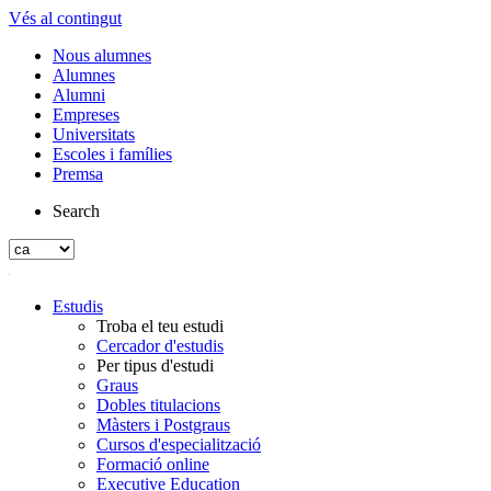
Vés al contingut
Nous alumnes
Alumnes
Alumni
Empreses
Universitats
Escoles i famílies
Premsa
Search
Estudis
Troba el teu estudi
Cercador d'estudis
Per tipus d'estudi
Graus
Dobles titulacions
Màsters i Postgraus
Cursos d'especialització
Formació online
Executive Education