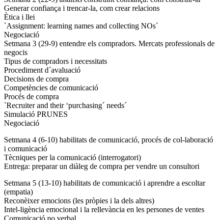
Generar confiança i trencar-la, com crear relacions
Ètica i llei
`Assignment: learning names and collecting NOs´
Negociació
Setmana 3 (29-9) entendre els compradors. Mercats professionals de
negocis
Tipus de compradors i necessitats
Procediment d´avaluació
Decisions de compra
Competències de comunicació
Procés de compra
`Recruiter and their ‘purchasing´ needs´
Simulació PRUNES
Negociació
Setmana 4 (6-10) habilitats de comunicació, procés de col-laboració
i comunicació
Tècniques per la comunicació (interrogatori)
Entrega: preparar un diàleg de compra per vendre un consultori
Setmana 5 (13-10) habilitats de comunicació i aprendre a escoltar
(empatia)
Reconèixer emocions (les pròpies i la dels altres)
Intel-ligència emocional i la rellevància en les persones de ventes
Comunicació no verbal