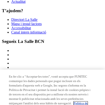
Actualitat
T’ajudem?
Directori La Salle
Mapa i instal·lacions
Accessibilitat
Canal intern informació
Segueix La Salle BCN
En fer clic a “Acceptar-les totes”, vostè accepta que FUNITEC
comuniqui les dades personals que pugui incloure en els
Membre de
formularis d'aquesta web a Google, Inc segons s'informa en la
Política de Privacitat i permet la instal·lació de cookies pròpies i
de tercers en el seu dispositiu per a millorar els nostres serveis i
mostrar-li publicitat relacionada amb les seves preferències
Acreditacions
mitjançant l'anàlisi dels seus hàbits de navegació.
Política de