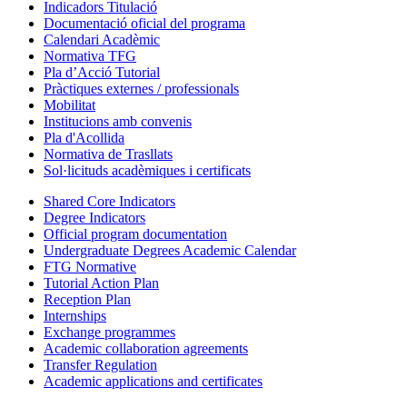
Indicadors Titulació
Documentació oficial del programa
Calendari Acadèmic
Normativa TFG
Pla d’Acció Tutorial
Pràctiques externes / professionals
Mobilitat
Institucions amb convenis
Pla d'Acollida
Normativa de Trasllats
Sol·licituds acadèmiques i certificats
Shared Core Indicators
Degree Indicators
Official program documentation
Undergraduate Degrees Academic Calendar
FTG Normative
Tutorial Action Plan
Reception Plan
Internships
Exchange programmes
Academic collaboration agreements
Transfer Regulation
Academic applications and certificates