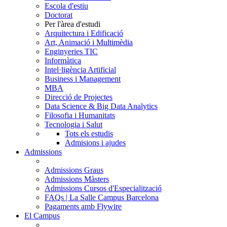
Escola d'estiu
Doctorat
Per l'àrea d'estudi
Arquitectura i Edificació
Art, Animació i Multimèdia
Enginyeries TIC
Informàtica
Intel·ligència Artificial
Business i Management
MBA
Direcció de Projectes
Data Science & Big Data Analytics
Filosofia i Humanitats
Tecnologia i Salut
Tots els estudis
Admisions i ajudes
Admissions
Admissions Graus
Admissions Màsters
Admissions Cursos d'Especialització
FAQs | La Salle Campus Barcelona
Pagaments amb Flywire
El Campus