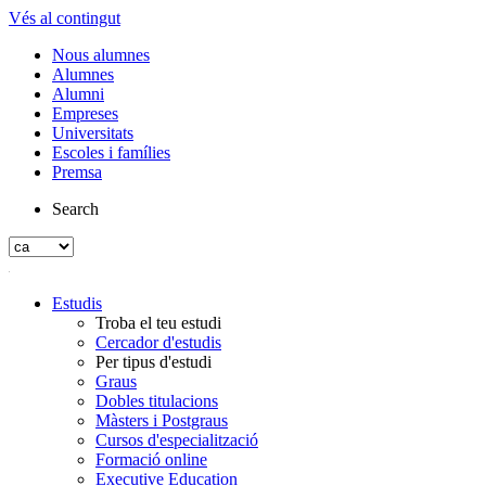
Vés al contingut
Nous alumnes
Alumnes
Alumni
Empreses
Universitats
Escoles i famílies
Premsa
Search
Estudis
Troba el teu estudi
Cercador d'estudis
Per tipus d'estudi
Graus
Dobles titulacions
Màsters i Postgraus
Cursos d'especialització
Formació online
Executive Education