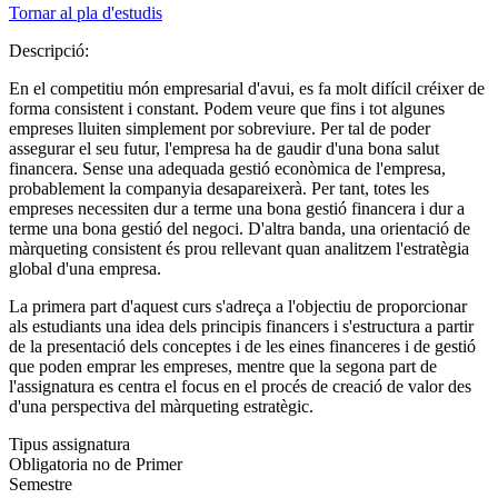
Tornar al pla d'estudis
Descripció:
En el competitiu món empresarial d'avui, es fa molt difícil créixer de
forma consistent i constant. Podem veure que fins i tot algunes
empreses lluiten simplement por sobreviure. Per tal de poder
assegurar el seu futur, l'empresa ha de gaudir d'una bona salut
financera. Sense una adequada gestió econòmica de l'empresa,
probablement la companyia desapareixerà. Per tant, totes les
empreses necessiten dur a terme una bona gestió financera i dur a
terme una bona gestió del negoci. D'altra banda, una orientació de
màrqueting consistent és prou rellevant quan analitzem l'estratègia
global d'una empresa.
La primera part d'aquest curs s'adreça a l'objectiu de proporcionar
als estudiants una idea dels principis financers i s'estructura a partir
de la presentació dels conceptes i de les eines financeres i de gestió
que poden emprar les empreses, mentre que la segona part de
l'assignatura es centra el focus en el procés de creació de valor des
d'una perspectiva del màrqueting estratègic.
Tipus assignatura
Obligatoria no de Primer
Semestre