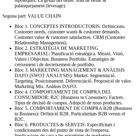
hipoteques. La gestió del deute: Rati de deute &
palanquejament (leverage).
Segona part: VALUE CHAIN
Bloc 1. CONCEPTES INTRODUCTORIS: Definicions.
Customer needs, customer wants & customer demands.
Customer value & customer satisfaction. CRM (Customer
Relationship Management).
Bloc 2. ESTRATÈGIA DE MARKETING
EMPRESARIAL: Planificació estratègica. Missió, Visió,
Valors i Objectius. Business Portfolio. Estratègies de
creixement i de decreixement de portfolio.
Bloc 3. MARKETING MANAGEMENT & ANÀLISIS
DAFO (SWOT ANALYSIS): Market. Segmentació.
Targeting. Posicionament. Diferenciació. Proposició de valor.
Marketing Mix. Anàlisis DAFO.
Bloc 4. COMPORTAMENT DE COMPRA DEL
CONSUMIDOR: B2C (Business to Consumer). Factors.
Tipus de decisió de compra. Adopció de nous productes.
Bloc 5. COMPORTAMIENT DE COMPRA B2B (Business
to Business): Definició B2B. Particularitats B2B versus el
B2C.
Bloc 6. PRODUCTES & SERVEIS: Especificitats i
condicionants des del punto de vista de l'empresa.
Implicacions de cara a les estratègies de marketing.