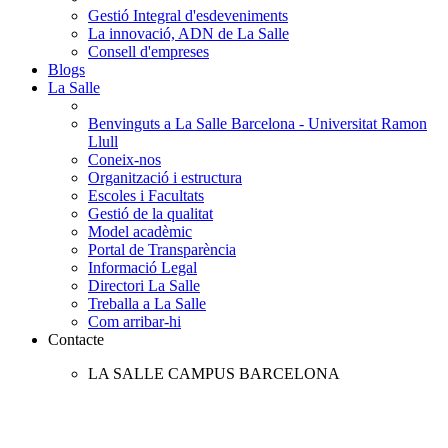
Gestió Integral d'esdeveniments
La innovació, ADN de La Salle
Consell d'empreses
Blogs
La Salle
Benvinguts a La Salle Barcelona - Universitat Ramon
Llull
Coneix-nos
Organització i estructura
Escoles i Facultats
Gestió de la qualitat
Model acadèmic
Portal de Transparència
Informació Legal
Directori La Salle
Treballa a La Salle
Com arribar-hi
Contacte
LA SALLE CAMPUS BARCELONA