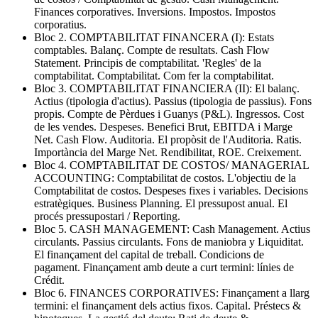
Finances corporatives. Inversions. Impostos. Impostos
corporatius.
Bloc 2. COMPTABILITAT FINANCERA (I): Estats
comptables. Balanç. Compte de resultats. Cash Flow
Statement. Principis de comptabilitat. 'Regles' de la
comptabilitat. Comptabilitat. Com fer la comptabilitat.
Bloc 3. COMPTABILITAT FINANCIERA (II): El balanç.
Actius (tipologia d'actius). Passius (tipologia de passius). Fons
propis. Compte de Pèrdues i Guanys (P&L). Ingressos. Cost
de les vendes. Despeses. Benefici Brut, EBITDA i Marge
Net. Cash Flow. Auditoria. El propòsit de l'Auditoria. Ratis.
Importància del Marge Net. Rendibilitat, ROE. Creixement.
Bloc 4. COMPTABILITAT DE COSTOS/ MANAGERIAL
ACCOUNTING: Comptabilitat de costos. L'objectiu de la
Comptabilitat de costos. Despeses fixes i variables. Decisions
estratègiques. Business Planning. El pressupost anual. El
procés pressupostari / Reporting.
Bloc 5. CASH MANAGEMENT: Cash Management. Actius
circulants. Passius circulants. Fons de maniobra y Liquiditat.
El finançament del capital de treball. Condicions de
pagament. Finançament amb deute a curt termini: línies de
Crédit.
Bloc 6. FINANCES CORPORATIVES: Finançament a llarg
termini: el finançament dels actius fixos. Capital. Préstecs &