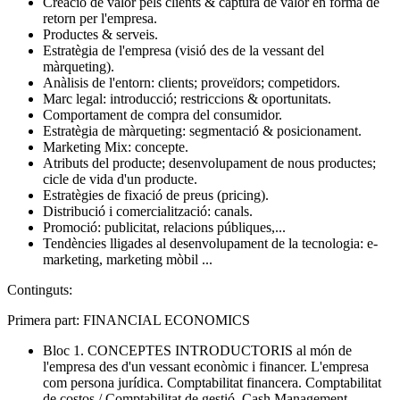
Creació de valor pels clients & captura de valor en forma de
retorn per l'empresa.
Productes & serveis.
Estratègia de l'empresa (visió des de la vessant del
màrqueting).
Anàlisis de l'entorn: clients; proveïdors; competidors.
Marc legal: introducció; restriccions & oportunitats.
Comportament de compra del consumidor.
Estratègia de màrqueting: segmentació & posicionament.
Marketing Mix: concepte.
Atributs del producte; desenvolupament de nous productes;
cicle de vida d'un producte.
Estratègies de fixació de preus (pricing).
Distribució i comercialització: canals.
Promoció: publicitat, relacions públiques,...
Tendències lligades al desenvolupament de la tecnologia: e-
marketing, marketing mòbil ...
Continguts:
Primera part: FINANCIAL ECONOMICS
Bloc 1. CONCEPTES INTRODUCTORIS al món de
l'empresa des d'un vessant econòmic i financer. L'empresa
com persona jurídica. Comptabilitat financera. Comptabilitat
de costos / Comptabilitat de gestió. Cash Management.