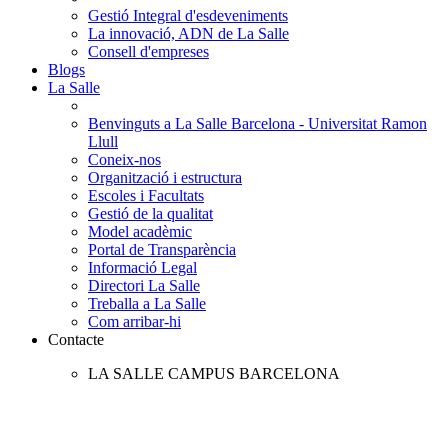
Gestió Integral d'esdeveniments
La innovació, ADN de La Salle
Consell d'empreses
Blogs
La Salle
Benvinguts a La Salle Barcelona - Universitat Ramon
Llull
Coneix-nos
Organització i estructura
Escoles i Facultats
Gestió de la qualitat
Model acadèmic
Portal de Transparència
Informació Legal
Directori La Salle
Treballa a La Salle
Com arribar-hi
Contacte
LA SALLE CAMPUS BARCELONA