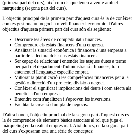
(primera part del curs), així com els que tenen a veure amb el
màrqueting (segona part del curs).
L'objectiu principal de la primera part d'aquest curs és la de conèixer
com es gestiona un negoci a nivell financer i econòmic. D'altres
objectius d'aquesta primera part del curs són els següents:
Descriure les àrees de comptabilitat i finances.
Comprendre els estats financers d'una empresa.
Analitzar la situació econòmica i financera d'una empresa a
partir de la lectura dels seus estats financers.
Ser capaç de relacionar i entendre les tasques dutes a terme
per part del departament d'administració i finances, tot i
entenent el llenguatge específic emprat.
Millorar la planificació i les competències financeres per a la
gestió o direcció d'un projecte, divisió o negoci.
Conèixer el significat i implicacions del deute i com afecta als
beneficis d'una empresa.
Entendre com s'analitzen i s'aproven les inversions.
Facilitar la creació d'un pla de negocis.
D'altra banda, l'objectiu principal de la segona part d'aquest curs és
la de comprendre els elements bàsics associats al rol que juga el
màrqueting en la realitat empresarial. Així doncs, en la segona part
del curs s'exposaran tota una sèrie de conceptes: