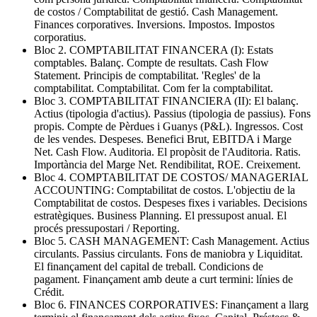
de costos / Comptabilitat de gestió. Cash Management.
Finances corporatives. Inversions. Impostos. Impostos
corporatius.
Bloc 2. COMPTABILITAT FINANCERA (I): Estats
comptables. Balanç. Compte de resultats. Cash Flow
Statement. Principis de comptabilitat. 'Regles' de la
comptabilitat. Comptabilitat. Com fer la comptabilitat.
Bloc 3. COMPTABILITAT FINANCIERA (II): El balanç.
Actius (tipologia d'actius). Passius (tipologia de passius). Fons
propis. Compte de Pèrdues i Guanys (P&L). Ingressos. Cost
de les vendes. Despeses. Benefici Brut, EBITDA i Marge
Net. Cash Flow. Auditoria. El propòsit de l'Auditoria. Ratis.
Importància del Marge Net. Rendibilitat, ROE. Creixement.
Bloc 4. COMPTABILITAT DE COSTOS/ MANAGERIAL
ACCOUNTING: Comptabilitat de costos. L'objectiu de la
Comptabilitat de costos. Despeses fixes i variables. Decisions
estratègiques. Business Planning. El pressupost anual. El
procés pressupostari / Reporting.
Bloc 5. CASH MANAGEMENT: Cash Management. Actius
circulants. Passius circulants. Fons de maniobra y Liquiditat.
El finançament del capital de treball. Condicions de
pagament. Finançament amb deute a curt termini: línies de
Crédit.
Bloc 6. FINANCES CORPORATIVES: Finançament a llarg