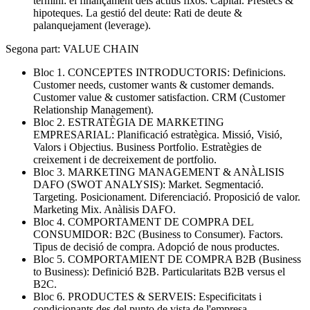
termini: el finançament dels actius fixos. Capital. Préstecs &
hipoteques. La gestió del deute: Rati de deute &
palanquejament (leverage).
Segona part: VALUE CHAIN
Bloc 1. CONCEPTES INTRODUCTORIS: Definicions.
Customer needs, customer wants & customer demands.
Customer value & customer satisfaction. CRM (Customer
Relationship Management).
Bloc 2. ESTRATÈGIA DE MARKETING
EMPRESARIAL: Planificació estratègica. Missió, Visió,
Valors i Objectius. Business Portfolio. Estratègies de
creixement i de decreixement de portfolio.
Bloc 3. MARKETING MANAGEMENT & ANÀLISIS
DAFO (SWOT ANALYSIS): Market. Segmentació.
Targeting. Posicionament. Diferenciació. Proposició de valor.
Marketing Mix. Anàlisis DAFO.
Bloc 4. COMPORTAMENT DE COMPRA DEL
CONSUMIDOR: B2C (Business to Consumer). Factors.
Tipus de decisió de compra. Adopció de nous productes.
Bloc 5. COMPORTAMIENT DE COMPRA B2B (Business
to Business): Definició B2B. Particularitats B2B versus el
B2C.
Bloc 6. PRODUCTES & SERVEIS: Especificitats i
condicionants des del punto de vista de l'empresa.