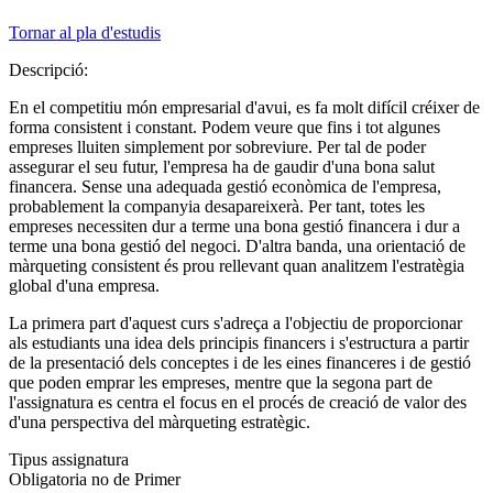
Tornar al pla d'estudis
Descripció:
En el competitiu món empresarial d'avui, es fa molt difícil créixer de
forma consistent i constant. Podem veure que fins i tot algunes
empreses lluiten simplement por sobreviure. Per tal de poder
assegurar el seu futur, l'empresa ha de gaudir d'una bona salut
financera. Sense una adequada gestió econòmica de l'empresa,
probablement la companyia desapareixerà. Per tant, totes les
empreses necessiten dur a terme una bona gestió financera i dur a
terme una bona gestió del negoci. D'altra banda, una orientació de
màrqueting consistent és prou rellevant quan analitzem l'estratègia
global d'una empresa.
La primera part d'aquest curs s'adreça a l'objectiu de proporcionar
als estudiants una idea dels principis financers i s'estructura a partir
de la presentació dels conceptes i de les eines financeres i de gestió
que poden emprar les empreses, mentre que la segona part de
l'assignatura es centra el focus en el procés de creació de valor des
d'una perspectiva del màrqueting estratègic.
Tipus assignatura
Obligatoria no de Primer