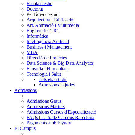
Escola d'estiu
Doctorat
Per l'àrea d'estudi
Arquitectura i Edificació
Art, Animació i Multimèdia
Enginyeries TIC
Informàtica
Intel·ligència Artificial
Business i Management
MBA
Direcció de Projectes
Data Science & Big Data Analytics
Filosofia i Humanitats
Tecnologia i Salut
Tots els estudis
Admisions i ajudes
Admissions
Admissions Graus
Admissions Màsters
Admissions Cursos d'Especialització
FAQs | La Salle Campus Barcelona
Pagaments amb Flywire
El Campus