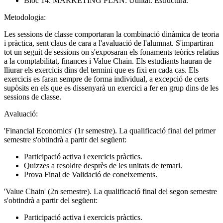
Bloc 14. MARKETING PLAN: Utilitat. Estructura.
Metodologia:
Les sessions de classe comportaran la combinació dinàmica de teoria
i pràctica, sent claus de cara a l'avaluació de l'alumnat. S'impartiran
tot un seguit de sessions on s'exposaran els fonaments teòrics relatius
a la comptabilitat, finances i Value Chain. Els estudiants hauran de
lliurar els exercicis dins del termini que es fixi en cada cas. Els
exercicis es faran sempre de forma individual, a excepció de certs
supòsits en els que es dissenyarà un exercici a fer en grup dins de les
sessions de classe.
Avaluació:
'Financial Economics' (1r semestre). La qualificació final del primer
semestre s'obtindrà a partir del següent:
Participació activa i exercicis pràctics.
Quizzes a resoldre desprès de les unitats de temari.
Prova Final de Validació de coneixements.
'Value Chain' (2n semestre). La qualificació final del segon semestre
s'obtindrà a partir del següent:
Participació activa i exercicis pràctics.