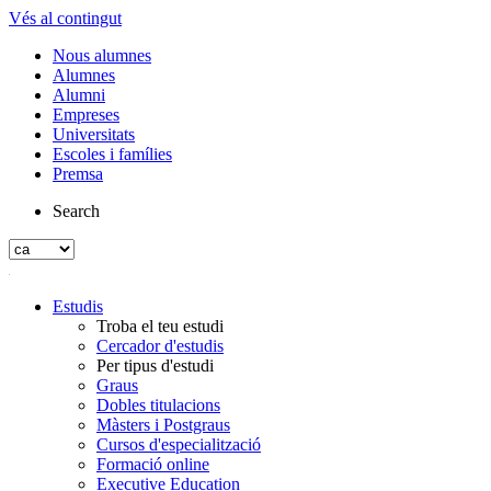
Vés al contingut
Nous alumnes
Alumnes
Alumni
Empreses
Universitats
Escoles i famílies
Premsa
Search
Estudis
Troba el teu estudi
Cercador d'estudis
Per tipus d'estudi
Graus
Dobles titulacions
Màsters i Postgraus
Cursos d'especialització
Formació online
Executive Education