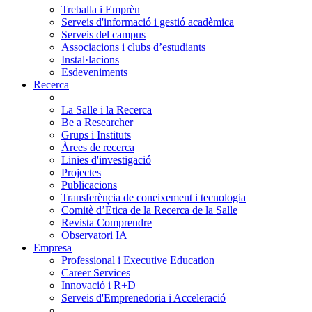
Treballa i Emprèn
Serveis d'informació i gestió acadèmica
Serveis del campus
Associacions i clubs d’estudiants
Instal·lacions
Esdeveniments
Recerca
La Salle i la Recerca
Be a Researcher
Grups i Instituts
Àrees de recerca
Linies d'investigació
Projectes
Publicacions
Transferència de coneixement i tecnologia
Comitè d’Ètica de la Recerca de la Salle
Revista Comprendre
Observatori IA
Empresa
Professional i Executive Education
Career Services
Innovació i R+D
Serveis d'Emprenedoria i Acceleració