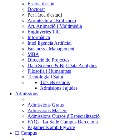
Escola d'estiu
Doctorat
Per l'àrea d'estudi
Arquitectura i Edificació
Art, Animació i Multimèdia
Enginyeries TIC
Informàtica
Intel·ligència Artificial
Business i Management
MBA
Direcció de Projectes
Data Science & Big Data Analytics
Filosofia i Humanitats
Tecnologia i Salut
Tots els estudis
Admisions i ajudes
Admissions
Admissions Graus
Admissions Màsters
Admissions Cursos d'Especialització
FAQs | La Salle Campus Barcelona
Pagaments amb Flywire
El Campus