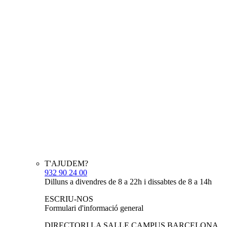
T'AJUDEM?
932 90 24 00
Dilluns a divendres de 8 a 22h i dissabtes de 8 a 14h
ESCRIU-NOS
Formulari d'informació general
DIRECTORI LA SALLE CAMPUS BARCELONA