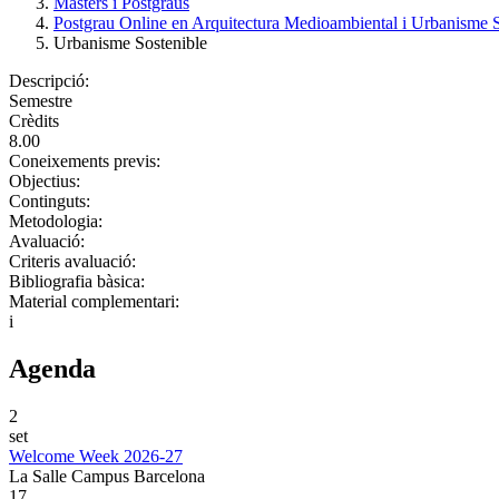
Màsters i Postgraus
Postgrau Online en Arquitectura Medioambiental i Urbanisme S
Urbanisme Sostenible
Descripció:
Semestre
Crèdits
8.00
Coneixements previs:
Objectius:
Continguts:
Metodologia:
Avaluació:
Criteris avaluació:
Bibliografia bàsica:
Material complementari:
i
Agenda
2
set
Welcome Week 2026-27
La Salle Campus Barcelona
17