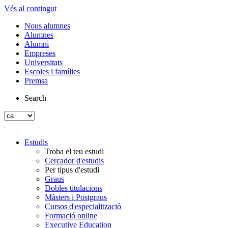
Vés al contingut
Nous alumnes
Alumnes
Alumni
Empreses
Universitats
Escoles i famílies
Premsa
Search
Estudis
Troba el teu estudi
Cercador d'estudis
Per tipus d'estudi
Graus
Dobles titulacions
Màsters i Postgraus
Cursos d'especialització
Formació online
Executive Education