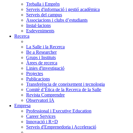
Treballa i Emprèn
Serveis d'informació i gestió acadèmica
Serveis del campus
Associacions i clubs d’estudiants
Instal·lacions
Esdeveniments
Recerca
La Salle i la Recerca
Be a Researcher
Grups i Instituts
Àrees de recerca
Linies d'investigació
Projectes
Publicacions
Transferència de coneixement i tecnologia
Comitè d’Ètica de la Recerca de la Salle
Revista Comprendre
Observatori IA
Empresa
Professional i Executive Education
Career Services
Innovació i R+D
Serveis d'Emprenedoria i Acceleració