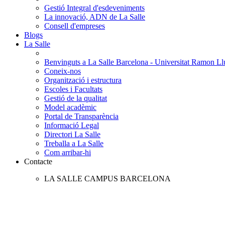
Gestió Integral d'esdeveniments
La innovació, ADN de La Salle
Consell d'empreses
Blogs
La Salle
Benvinguts a La Salle Barcelona - Universitat Ramon Llu
Coneix-nos
Organització i estructura
Escoles i Facultats
Gestió de la qualitat
Model acadèmic
Portal de Transparència
Informació Legal
Directori La Salle
Treballa a La Salle
Com arribar-hi
Contacte
LA SALLE CAMPUS BARCELONA