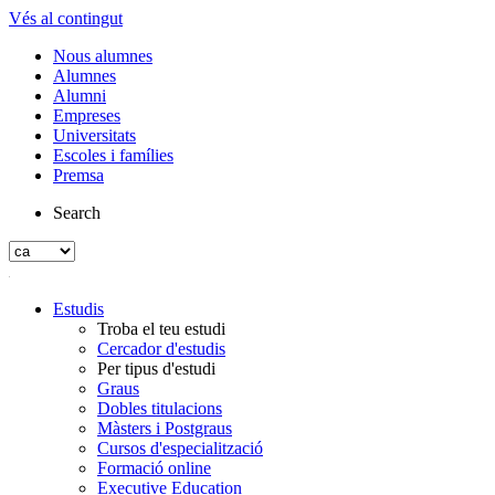
Vés al contingut
Nous alumnes
Alumnes
Alumni
Empreses
Universitats
Escoles i famílies
Premsa
Search
Estudis
Troba el teu estudi
Cercador d'estudis
Per tipus d'estudi
Graus
Dobles titulacions
Màsters i Postgraus
Cursos d'especialització
Formació online
Executive Education