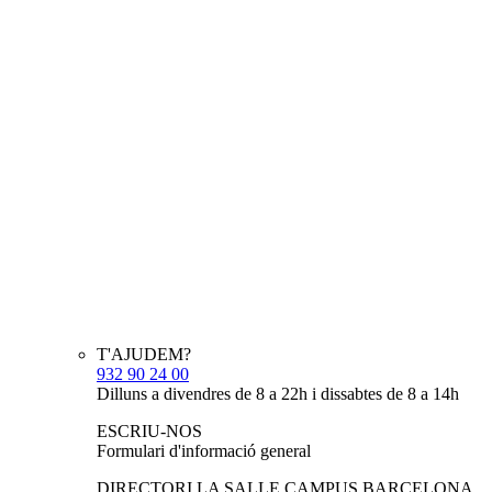
T'AJUDEM?
932 90 24 00
Dilluns a divendres de 8 a 22h i dissabtes de 8 a 14h
ESCRIU-NOS
Formulari d'informació general
DIRECTORI LA SALLE CAMPUS BARCELONA