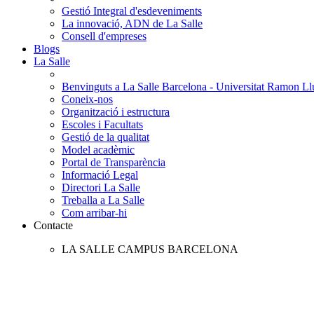
Gestió Integral d'esdeveniments
La innovació, ADN de La Salle
Consell d'empreses
Blogs
La Salle
Benvinguts a La Salle Barcelona - Universitat Ramon Llu
Coneix-nos
Organització i estructura
Escoles i Facultats
Gestió de la qualitat
Model acadèmic
Portal de Transparència
Informació Legal
Directori La Salle
Treballa a La Salle
Com arribar-hi
Contacte
LA SALLE CAMPUS BARCELONA