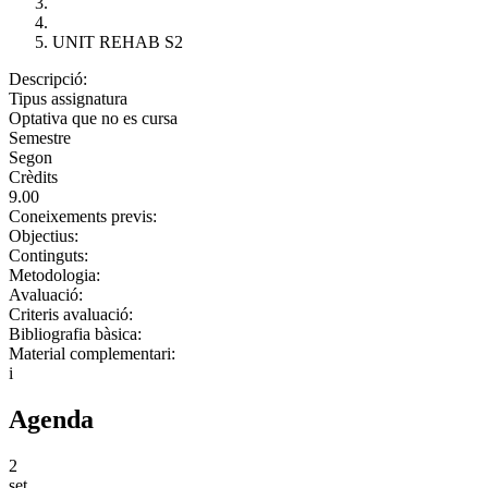
UNIT REHAB S2
Descripció:
Tipus assignatura
Optativa que no es cursa
Semestre
Segon
Crèdits
9.00
Coneixements previs:
Objectius:
Continguts:
Metodologia:
Avaluació:
Criteris avaluació:
Bibliografia bàsica:
Material complementari:
i
Agenda
2
set