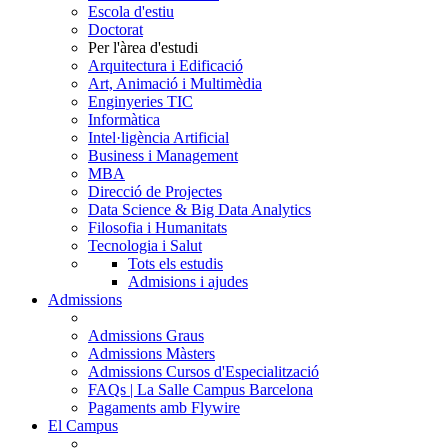
Escola d'estiu
Doctorat
Per l'àrea d'estudi
Arquitectura i Edificació
Art, Animació i Multimèdia
Enginyeries TIC
Informàtica
Intel·ligència Artificial
Business i Management
MBA
Direcció de Projectes
Data Science & Big Data Analytics
Filosofia i Humanitats
Tecnologia i Salut
Tots els estudis
Admisions i ajudes
Admissions
Admissions Graus
Admissions Màsters
Admissions Cursos d'Especialització
FAQs | La Salle Campus Barcelona
Pagaments amb Flywire
El Campus