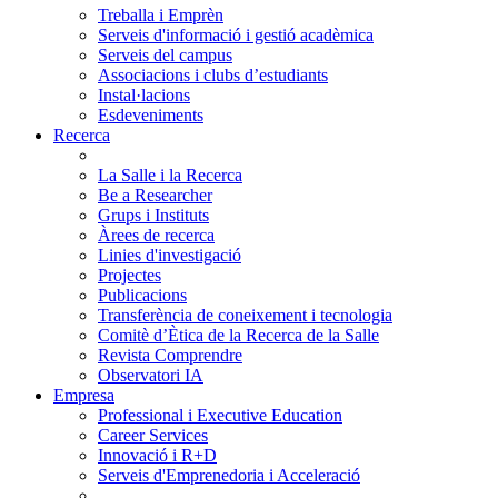
Treballa i Emprèn
Serveis d'informació i gestió acadèmica
Serveis del campus
Associacions i clubs d’estudiants
Instal·lacions
Esdeveniments
Recerca
La Salle i la Recerca
Be a Researcher
Grups i Instituts
Àrees de recerca
Linies d'investigació
Projectes
Publicacions
Transferència de coneixement i tecnologia
Comitè d’Ètica de la Recerca de la Salle
Revista Comprendre
Observatori IA
Empresa
Professional i Executive Education
Career Services
Innovació i R+D
Serveis d'Emprenedoria i Acceleració