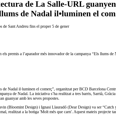
tectura de La Salle-URL guanyen
llums de Nadal il•luminen el co
s de Sant Andreu fins el proper 5 de gener
n els premis a l’aparador més innovador de la campanya “Els llums de
llums de Nadal il·luminen el comerç”, organitzat per BCD Barcelona Cent
ampanya de Nadal. La iniciativa s’ha realitzat a tres barris, Sarrià, Gràc
 van guanyar amb les seves propostes.
Savin (Bloomint Design) i Ignasi Llauradó (Dear Design) va ser “Catch 
l, realitzat a la botiga 'Molt més que carn'. Aquest mateix projecte t