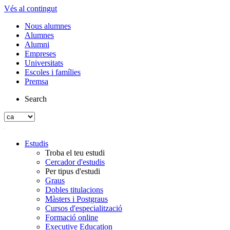
Vés al contingut
Nous alumnes
Alumnes
Alumni
Empreses
Universitats
Escoles i famílies
Premsa
Search
Estudis
Troba el teu estudi
Cercador d'estudis
Per tipus d'estudi
Graus
Dobles titulacions
Màsters i Postgraus
Cursos d'especialització
Formació online
Executive Education