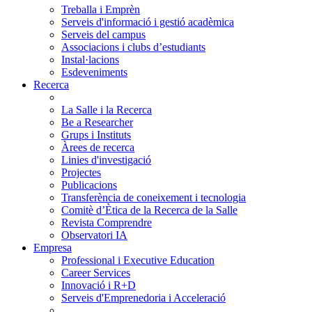
Treballa i Emprèn
Serveis d'informació i gestió acadèmica
Serveis del campus
Associacions i clubs d’estudiants
Instal·lacions
Esdeveniments
Recerca
La Salle i la Recerca
Be a Researcher
Grups i Instituts
Àrees de recerca
Linies d'investigació
Projectes
Publicacions
Transferència de coneixement i tecnologia
Comitè d’Ètica de la Recerca de la Salle
Revista Comprendre
Observatori IA
Empresa
Professional i Executive Education
Career Services
Innovació i R+D
Serveis d'Emprenedoria i Acceleració