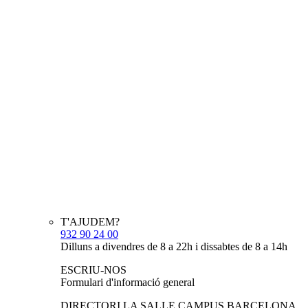
T'AJUDEM?
932 90 24 00
Dilluns a divendres de 8 a 22h i dissabtes de 8 a 14h
ESCRIU-NOS
Formulari d'informació general
DIRECTORI LA SALLE CAMPUS BARCELONA