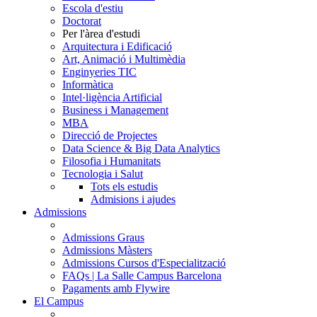
Escola d'estiu
Doctorat
Per l'àrea d'estudi
Arquitectura i Edificació
Art, Animació i Multimèdia
Enginyeries TIC
Informàtica
Intel·ligència Artificial
Business i Management
MBA
Direcció de Projectes
Data Science & Big Data Analytics
Filosofia i Humanitats
Tecnologia i Salut
Tots els estudis
Admisions i ajudes
Admissions
Admissions Graus
Admissions Màsters
Admissions Cursos d'Especialització
FAQs | La Salle Campus Barcelona
Pagaments amb Flywire
El Campus