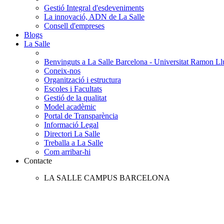
Gestió Integral d'esdeveniments
La innovació, ADN de La Salle
Consell d'empreses
Blogs
La Salle
Benvinguts a La Salle Barcelona - Universitat Ramon Llu
Coneix-nos
Organització i estructura
Escoles i Facultats
Gestió de la qualitat
Model acadèmic
Portal de Transparència
Informació Legal
Directori La Salle
Treballa a La Salle
Com arribar-hi
Contacte
LA SALLE CAMPUS BARCELONA