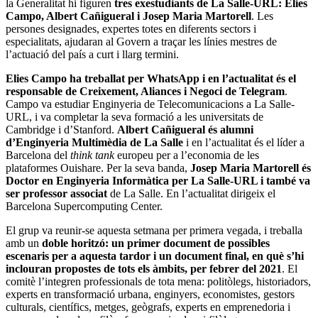
la Generalitat hi figuren
tres exestudiants de La Salle-URL: Elies
Campo, Albert Cañigueral i Josep Maria Martorell
. Les
persones designades, expertes totes en diferents sectors i
especialitats, ajudaran al Govern a traçar les línies mestres de
l’actuació del país a curt i llarg termini.
Elies Campo ha treballat per WhatsApp i en l’actualitat és el
responsable de Creixement, Aliances i Negoci de Telegram
.
Campo va estudiar Enginyeria de Telecomunicacions a La Salle-
URL, i va completar la seva formació a les universitats de
Cambridge i d’Stanford.
Albert Cañigueral és alumni
d’Enginyeria Multimèdia de La Salle
i en l’actualitat és el líder a
Barcelona del
think tank
europeu per a l’economia de les
plataformes Ouishare. Per la seva banda,
Josep Maria Martorell és
Doctor en Enginyeria Informàtica per La Salle-URL i també va
ser professor associat
de La Salle. En l’actualitat dirigeix el
Barcelona Supercomputing Center.
El grup va reunir-se aquesta setmana per primera vegada, i treballa
amb un
doble horitzó: un primer document de possibles
escenaris per a aquesta tardor i un document final, en què s’hi
inclouran propostes de tots els àmbits, per febrer del 2021
. El
comitè l’integren professionals de tota mena: politòlegs, historiadors,
experts en transformació urbana, enginyers, economistes, gestors
culturals, científics, metges, geògrafs, experts en emprenedoria i