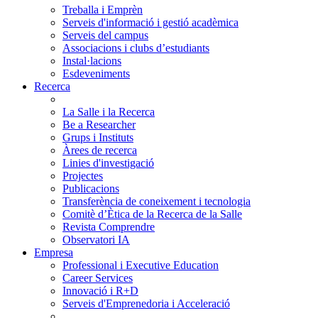
Treballa i Emprèn
Serveis d'informació i gestió acadèmica
Serveis del campus
Associacions i clubs d’estudiants
Instal·lacions
Esdeveniments
Recerca
La Salle i la Recerca
Be a Researcher
Grups i Instituts
Àrees de recerca
Linies d'investigació
Projectes
Publicacions
Transferència de coneixement i tecnologia
Comitè d’Ètica de la Recerca de la Salle
Revista Comprendre
Observatori IA
Empresa
Professional i Executive Education
Career Services
Innovació i R+D
Serveis d'Emprenedoria i Acceleració