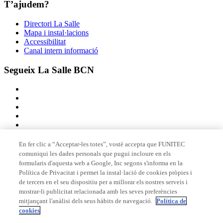
T’ajudem?
Directori La Salle
Mapa i instal·lacions
Accessibilitat
Canal intern informació
Segueix La Salle BCN
En fer clic a “Acceptar-les totes”, vostè accepta que FUNITEC
comuniqui les dades personals que pugui incloure en els
Membre de
formularis d'aquesta web a Google, Inc segons s'informa en la
Política de Privacitat i permet la instal·lació de cookies pròpies i
de tercers en el seu dispositiu per a millorar els nostres serveis i
mostrar-li publicitat relacionada amb les seves preferències
Acreditacions
mitjançant l'anàlisi dels seus hàbits de navegació.
Política de
cookies