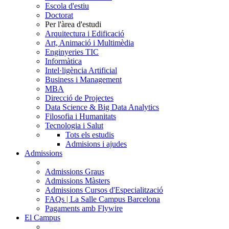
Escola d'estiu
Doctorat
Per l'àrea d'estudi
Arquitectura i Edificació
Art, Animació i Multimèdia
Enginyeries TIC
Informàtica
Intel·ligència Artificial
Business i Management
MBA
Direcció de Projectes
Data Science & Big Data Analytics
Filosofia i Humanitats
Tecnologia i Salut
Tots els estudis
Admisions i ajudes
Admissions
Admissions Graus
Admissions Màsters
Admissions Cursos d'Especialització
FAQs | La Salle Campus Barcelona
Pagaments amb Flywire
El Campus