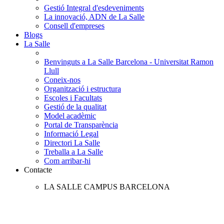
Gestió Integral d'esdeveniments
La innovació, ADN de La Salle
Consell d'empreses
Blogs
La Salle
Benvinguts a La Salle Barcelona - Universitat Ramon
Llull
Coneix-nos
Organització i estructura
Escoles i Facultats
Gestió de la qualitat
Model acadèmic
Portal de Transparència
Informació Legal
Directori La Salle
Treballa a La Salle
Com arribar-hi
Contacte
LA SALLE CAMPUS BARCELONA