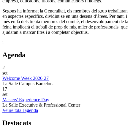
empresa, educadors, filòsofs, comunicadors i filòlegs.
Segons ha informat la Generalitat, els membres del grup treballaran
en aspectes específics, dividint-se en una desena d’àrees. Per tant, i
més enllà dels trenta membres del comitè, el desenvolupament de la
feina implicarà el treball de prop de mig miler de professionals, que
ajudaran a marcar fites i a completar objectius.
i
Agenda
2
set
Welcome Week 2026-27
La Salle Campus Barcelona
17
set
Masters' Experience Day
La Salle Executive & Professional Center
Veure tota l'agenda
Destacats