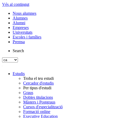
Vés al contingut
Nous alumnes
Alumnes
Alumni
Empreses
Universitats
Escoles i famílies
Premsa
Search
Estudis
Troba el teu estudi
Cercador d'estudis
Per tipus d'estudi
Graus
Dobles titulacions
Màsters i Postgraus
Cursos d'especialització
Formació online
Executive Education