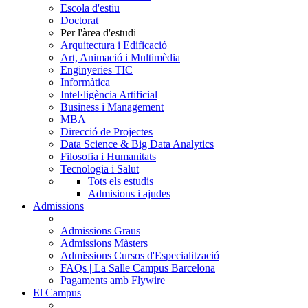
Escola d'estiu
Doctorat
Per l'àrea d'estudi
Arquitectura i Edificació
Art, Animació i Multimèdia
Enginyeries TIC
Informàtica
Intel·ligència Artificial
Business i Management
MBA
Direcció de Projectes
Data Science & Big Data Analytics
Filosofia i Humanitats
Tecnologia i Salut
Tots els estudis
Admisions i ajudes
Admissions
Admissions Graus
Admissions Màsters
Admissions Cursos d'Especialització
FAQs | La Salle Campus Barcelona
Pagaments amb Flywire
El Campus