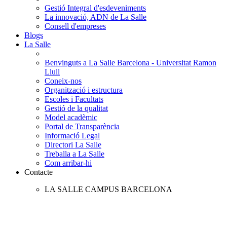
Gestió Integral d'esdeveniments
La innovació, ADN de La Salle
Consell d'empreses
Blogs
La Salle
Benvinguts a La Salle Barcelona - Universitat Ramon
Llull
Coneix-nos
Organització i estructura
Escoles i Facultats
Gestió de la qualitat
Model acadèmic
Portal de Transparència
Informació Legal
Directori La Salle
Treballa a La Salle
Com arribar-hi
Contacte
LA SALLE CAMPUS BARCELONA