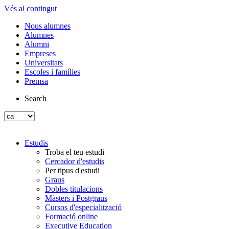
Vés al contingut
Nous alumnes
Alumnes
Alumni
Empreses
Universitats
Escoles i famílies
Premsa
Search
Estudis
Troba el teu estudi
Cercador d'estudis
Per tipus d'estudi
Graus
Dobles titulacions
Màsters i Postgraus
Cursos d'especialització
Formació online
Executive Education