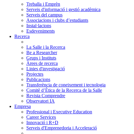
Treballa i Emprèn
Serveis d'informació i gestió acadèmica
Serveis del campus
Associacions i clubs d’estudiants
Instal·lacions
Esdeveniments
Recerca
La Salle i la Recerca
Be a Researcher
Grups i Instituts
Àrees de recerca
Linies d'investigació
Projectes
Publicacions
Transferència de coneixement i tecnologia
Comitè d’Ètica de la Recerca de la Salle
Revista Comprendre
Observatori IA
Empresa
Professional i Executive Education
Career Services
Innovació i R+D
Serveis d'Emprenedoria i Acceleració