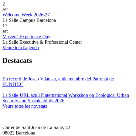
2
set
Welcome Week 2026-27
La Salle Campus Barcelona
17
set
Masters' Experience Day
La Salle Executive & Professional Center
Veure tota l'agenda
Destacats
En record de Josep Vilarasu, antic membre del Patronat de
FUNITEC
La Salle-URL acull l'International Workshop on Ecological Urban
Security and Sustainability 2026
Veure totes les novetats
Carrer de Sant Joan de La Salle, 42
08022 Barcelona