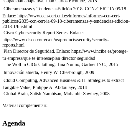
 Capacidad adaptativa, Juan Carlos Eichhloz, 2015
 Ciberamenazas y TendenciasEdición 2018. CCN-CERT IA 09/18.
Enlace: https://www.ccn-cert.cni.es/informes/informes-ccn-cert-
publicos/2835-ccn-cert-ia-09-18-ciberamenzas-y-tendencias-edicion-
2018-1/file.html
 Cisco Cybersecurity Report Series. Enlace:
https://www.cisco.com/c/en/us/products/security/security-
reports.html
 Plan Director de Seguridad. Enlace: https://www.incibe.es/protege-
tu-empresa/que-te-interesa/plan-director-seguridad
 The Wolf in CIOs Clothing, Tina Nunno, Gartner INC., 2015
 Innovación abierta, Henry W. Chesbrough, 2009
 Cloud Computing, Advanced Business & IT Strategies to extract
Tangible Value, Philippe A. Abdoulaye, 2014
 Global Brain, Satish Nambisan, Mohanbir Sawhey, 2008
Material complementari:
i
Agenda