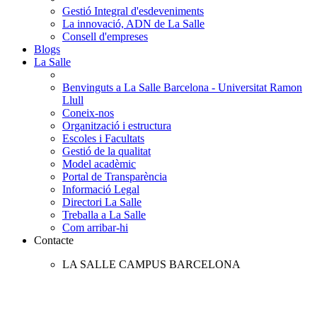
Gestió Integral d'esdeveniments
La innovació, ADN de La Salle
Consell d'empreses
Blogs
La Salle
Benvinguts a La Salle Barcelona - Universitat Ramon
Llull
Coneix-nos
Organització i estructura
Escoles i Facultats
Gestió de la qualitat
Model acadèmic
Portal de Transparència
Informació Legal
Directori La Salle
Treballa a La Salle
Com arribar-hi
Contacte
LA SALLE CAMPUS BARCELONA