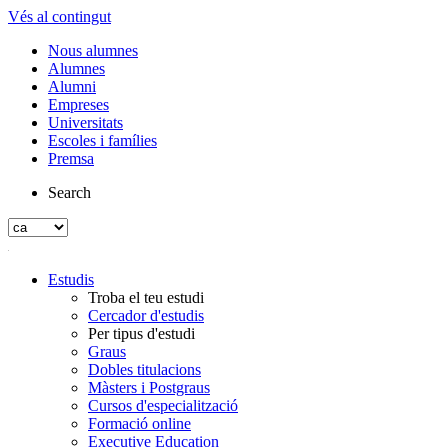
Vés al contingut
Nous alumnes
Alumnes
Alumni
Empreses
Universitats
Escoles i famílies
Premsa
Search
Estudis
Troba el teu estudi
Cercador d'estudis
Per tipus d'estudi
Graus
Dobles titulacions
Màsters i Postgraus
Cursos d'especialització
Formació online
Executive Education