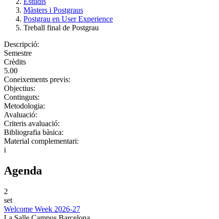
Estudis
Màsters i Postgraus
Postgrau en User Experience
Treball final de Postgrau
Descripció:
Semestre
Crèdits
5.00
Coneixements previs:
Objectius:
Continguts:
Metodologia:
Avaluació:
Criteris avaluació:
Bibliografia bàsica:
Material complementari:
i
Agenda
2
set
Welcome Week 2026-27
La Salle Campus Barcelona