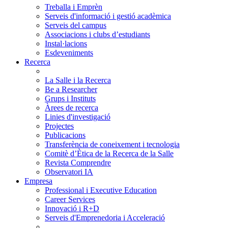
Treballa i Emprèn
Serveis d'informació i gestió acadèmica
Serveis del campus
Associacions i clubs d’estudiants
Instal·lacions
Esdeveniments
Recerca
La Salle i la Recerca
Be a Researcher
Grups i Instituts
Àrees de recerca
Linies d'investigació
Projectes
Publicacions
Transferència de coneixement i tecnologia
Comitè d’Ètica de la Recerca de la Salle
Revista Comprendre
Observatori IA
Empresa
Professional i Executive Education
Career Services
Innovació i R+D
Serveis d'Emprenedoria i Acceleració