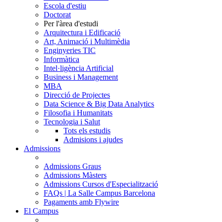
Escola d'estiu
Doctorat
Per l'àrea d'estudi
Arquitectura i Edificació
Art, Animació i Multimèdia
Enginyeries TIC
Informàtica
Intel·ligència Artificial
Business i Management
MBA
Direcció de Projectes
Data Science & Big Data Analytics
Filosofia i Humanitats
Tecnologia i Salut
Tots els estudis
Admisions i ajudes
Admissions
Admissions Graus
Admissions Màsters
Admissions Cursos d'Especialització
FAQs | La Salle Campus Barcelona
Pagaments amb Flywire
El Campus