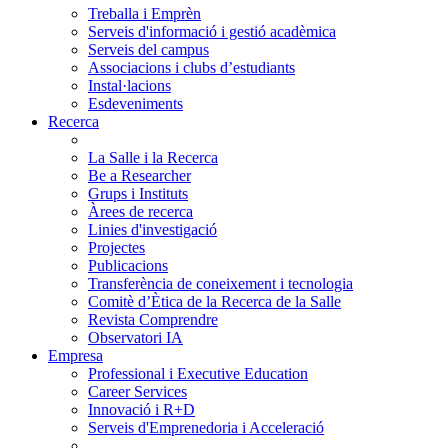
Treballa i Emprèn
Serveis d'informació i gestió acadèmica
Serveis del campus
Associacions i clubs d’estudiants
Instal·lacions
Esdeveniments
Recerca
La Salle i la Recerca
Be a Researcher
Grups i Instituts
Àrees de recerca
Linies d'investigació
Projectes
Publicacions
Transferència de coneixement i tecnologia
Comitè d’Ètica de la Recerca de la Salle
Revista Comprendre
Observatori IA
Empresa
Professional i Executive Education
Career Services
Innovació i R+D
Serveis d'Emprenedoria i Acceleració