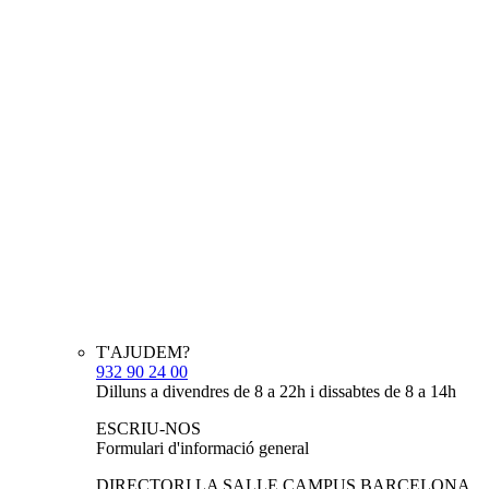
T'AJUDEM?
932 90 24 00
Dilluns a divendres de 8 a 22h i dissabtes de 8 a 14h
ESCRIU-NOS
Formulari d'informació general
DIRECTORI LA SALLE CAMPUS BARCELONA