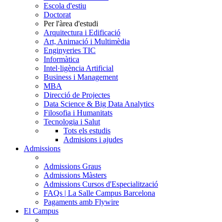
Escola d'estiu
Doctorat
Per l'àrea d'estudi
Arquitectura i Edificació
Art, Animació i Multimèdia
Enginyeries TIC
Informàtica
Intel·ligència Artificial
Business i Management
MBA
Direcció de Projectes
Data Science & Big Data Analytics
Filosofia i Humanitats
Tecnologia i Salut
Tots els estudis
Admisions i ajudes
Admissions
Admissions Graus
Admissions Màsters
Admissions Cursos d'Especialització
FAQs | La Salle Campus Barcelona
Pagaments amb Flywire
El Campus