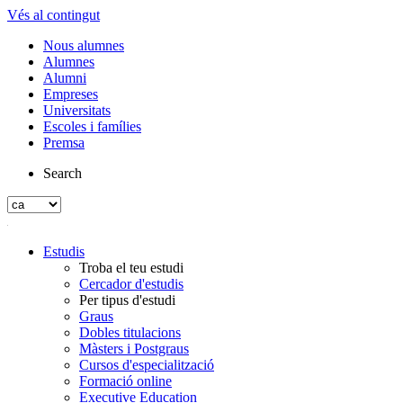
Vés al contingut
Nous alumnes
Alumnes
Alumni
Empreses
Universitats
Escoles i famílies
Premsa
Search
Estudis
Troba el teu estudi
Cercador d'estudis
Per tipus d'estudi
Graus
Dobles titulacions
Màsters i Postgraus
Cursos d'especialització
Formació online
Executive Education