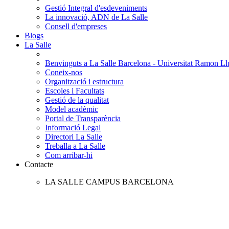
Gestió Integral d'esdeveniments
La innovació, ADN de La Salle
Consell d'empreses
Blogs
La Salle
Benvinguts a La Salle Barcelona - Universitat Ramon Llu
Coneix-nos
Organització i estructura
Escoles i Facultats
Gestió de la qualitat
Model acadèmic
Portal de Transparència
Informació Legal
Directori La Salle
Treballa a La Salle
Com arribar-hi
Contacte
LA SALLE CAMPUS BARCELONA