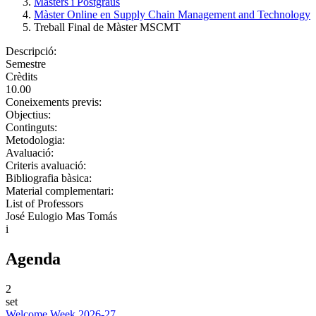
Màsters i Postgraus
Màster Online en Supply Chain Management and Technology
Treball Final de Màster MSCMT
Descripció:
Semestre
Crèdits
10.00
Coneixements previs:
Objectius:
Continguts:
Metodologia:
Avaluació:
Criteris avaluació:
Bibliografia bàsica:
Material complementari:
List of Professors
José Eulogio Mas Tomás
i
Agenda
2
set
Welcome Week 2026-27