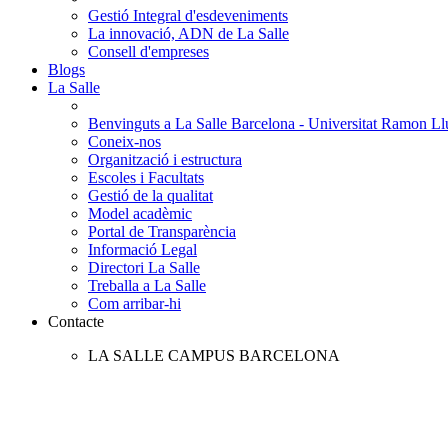
Gestió Integral d'esdeveniments
La innovació, ADN de La Salle
Consell d'empreses
Blogs
La Salle
Benvinguts a La Salle Barcelona - Universitat Ramon Llu
Coneix-nos
Organització i estructura
Escoles i Facultats
Gestió de la qualitat
Model acadèmic
Portal de Transparència
Informació Legal
Directori La Salle
Treballa a La Salle
Com arribar-hi
Contacte
LA SALLE CAMPUS BARCELONA