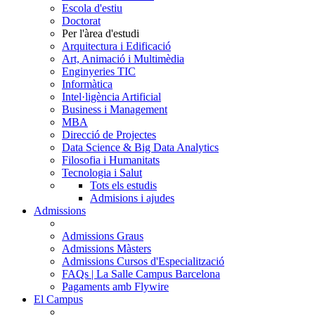
Escola d'estiu
Doctorat
Per l'àrea d'estudi
Arquitectura i Edificació
Art, Animació i Multimèdia
Enginyeries TIC
Informàtica
Intel·ligència Artificial
Business i Management
MBA
Direcció de Projectes
Data Science & Big Data Analytics
Filosofia i Humanitats
Tecnologia i Salut
Tots els estudis
Admisions i ajudes
Admissions
Admissions Graus
Admissions Màsters
Admissions Cursos d'Especialització
FAQs | La Salle Campus Barcelona
Pagaments amb Flywire
El Campus