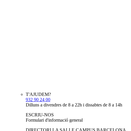
T'AJUDEM?
932 90 24 00
Dilluns a divendres de 8 a 22h i dissabtes de 8 a 14h
ESCRIU-NOS
Formulari d'informació general
DIRECTORI LA SALLE CAMPUS BARCELONA