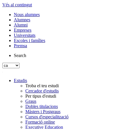
Vés al contingut
Nous alumnes
Alumnes
Alumni
Empreses
Universitats
Escoles i famílies
Premsa
Search
Estudis
Troba el teu estudi
Cercador d'estudis
Per tipus d'estudi
Graus
Dobles titulacions
Màsters i Postgraus
Cursos d'especialització
Formació online
Executive Education