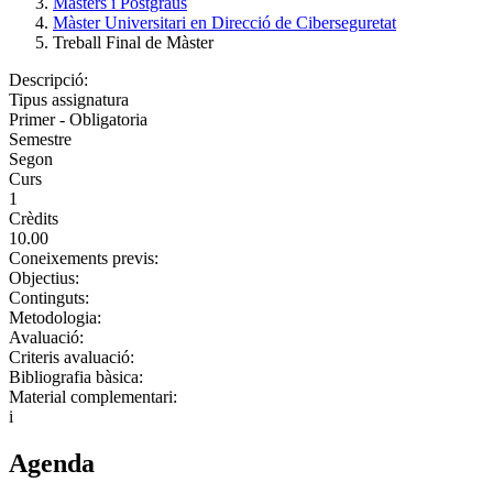
Màsters i Postgraus
Màster Universitari en Direcció de Ciberseguretat
Treball Final de Màster
Descripció:
Tipus assignatura
Primer - Obligatoria
Semestre
Segon
Curs
1
Crèdits
10.00
Coneixements previs:
Objectius:
Continguts:
Metodologia:
Avaluació:
Criteris avaluació:
Bibliografia bàsica:
Material complementari:
i
Agenda