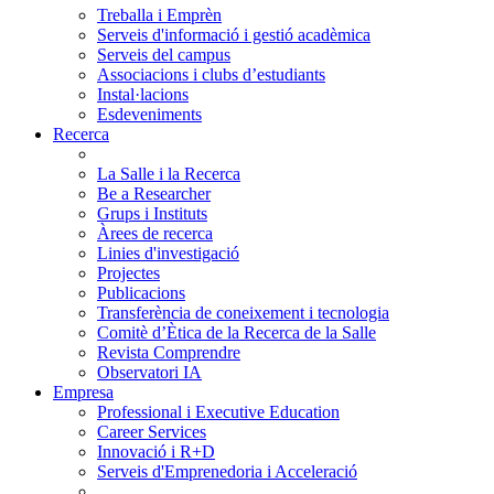
Treballa i Emprèn
Serveis d'informació i gestió acadèmica
Serveis del campus
Associacions i clubs d’estudiants
Instal·lacions
Esdeveniments
Recerca
La Salle i la Recerca
Be a Researcher
Grups i Instituts
Àrees de recerca
Linies d'investigació
Projectes
Publicacions
Transferència de coneixement i tecnologia
Comitè d’Ètica de la Recerca de la Salle
Revista Comprendre
Observatori IA
Empresa
Professional i Executive Education
Career Services
Innovació i R+D
Serveis d'Emprenedoria i Acceleració