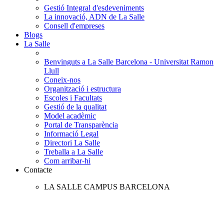
Gestió Integral d'esdeveniments
La innovació, ADN de La Salle
Consell d'empreses
Blogs
La Salle
Benvinguts a La Salle Barcelona - Universitat Ramon
Llull
Coneix-nos
Organització i estructura
Escoles i Facultats
Gestió de la qualitat
Model acadèmic
Portal de Transparència
Informació Legal
Directori La Salle
Treballa a La Salle
Com arribar-hi
Contacte
LA SALLE CAMPUS BARCELONA