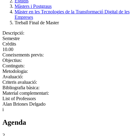
Estudis
Màsters i Postgraus
Màster en les Tecnologies de la Transformació Digital de les
Empreses
Treball Final de Master
Descripció:
Semestre
Crèdits
10.00
Coneixements previs:
Objectius:
Continguts:
Metodologia:
Avaluació:
Criteris avaluació:
Bibliografia bàsica:
Material complementari:
List of Professors
Alan Briones Delgado
i
Agenda
2