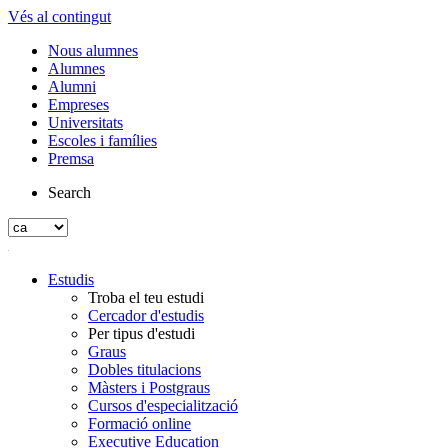
Vés al contingut
Nous alumnes
Alumnes
Alumni
Empreses
Universitats
Escoles i famílies
Premsa
Search
Estudis
Troba el teu estudi
Cercador d'estudis
Per tipus d'estudi
Graus
Dobles titulacions
Màsters i Postgraus
Cursos d'especialització
Formació online
Executive Education