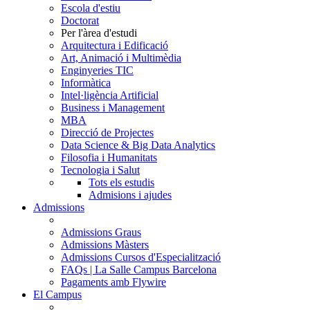
Escola d'estiu
Doctorat
Per l'àrea d'estudi
Arquitectura i Edificació
Art, Animació i Multimèdia
Enginyeries TIC
Informàtica
Intel·ligència Artificial
Business i Management
MBA
Direcció de Projectes
Data Science & Big Data Analytics
Filosofia i Humanitats
Tecnologia i Salut
Tots els estudis
Admisions i ajudes
Admissions
Admissions Graus
Admissions Màsters
Admissions Cursos d'Especialització
FAQs | La Salle Campus Barcelona
Pagaments amb Flywire
El Campus