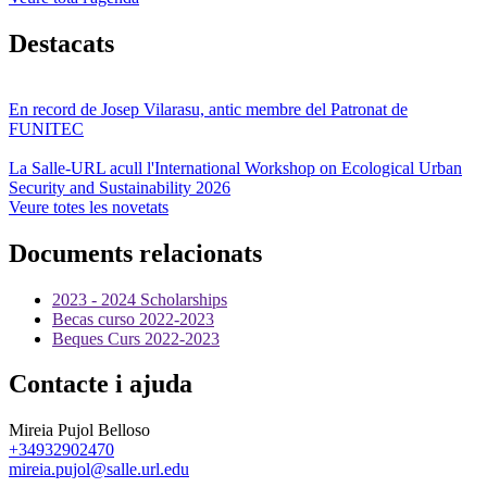
Destacats
En record de Josep Vilarasu, antic membre del Patronat de
FUNITEC
La Salle-URL acull l'International Workshop on Ecological Urban
Security and Sustainability 2026
Veure totes les novetats
Documents relacionats
2023 - 2024 Scholarships
Becas curso 2022-2023
Beques Curs 2022-2023
Contacte i ajuda
Mireia Pujol Belloso
+34932902470
mireia.pujol@salle.url.edu