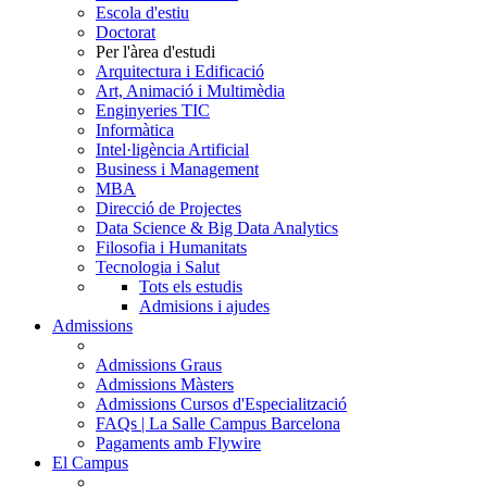
Escola d'estiu
Doctorat
Per l'àrea d'estudi
Arquitectura i Edificació
Art, Animació i Multimèdia
Enginyeries TIC
Informàtica
Intel·ligència Artificial
Business i Management
MBA
Direcció de Projectes
Data Science & Big Data Analytics
Filosofia i Humanitats
Tecnologia i Salut
Tots els estudis
Admisions i ajudes
Admissions
Admissions Graus
Admissions Màsters
Admissions Cursos d'Especialització
FAQs | La Salle Campus Barcelona
Pagaments amb Flywire
El Campus