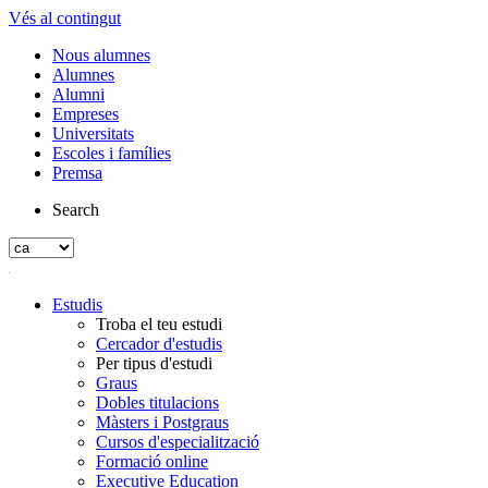
Vés al contingut
Nous alumnes
Alumnes
Alumni
Empreses
Universitats
Escoles i famílies
Premsa
Search
Estudis
Troba el teu estudi
Cercador d'estudis
Per tipus d'estudi
Graus
Dobles titulacions
Màsters i Postgraus
Cursos d'especialització
Formació online
Executive Education