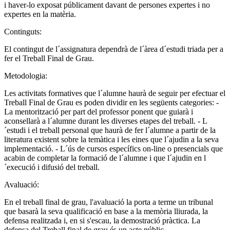
i haver-lo exposat públicament davant de persones expertes i no
expertes en la matèria.
Continguts:
El contingut de l´assignatura dependrà de l´àrea d´estudi triada per a
fer el Treball Final de Grau.
Metodologia:
Les activitats formatives que l´alumne haurà de seguir per efectuar el
Treball Final de Grau es poden dividir en les següents categories: -
La mentorització per part del professor ponent que guiarà i
aconsellarà a l´alumne durant les diverses etapes del treball. - L
´estudi i el treball personal que haurà de fer l´alumne a partir de la
literatura existent sobre la temàtica i les eines que l´ajudin a la seva
implementació. - L´ús de cursos específics on-line o presencials que
acabin de completar la formació de l´alumne i que l´ajudin en l
´execució i difusió del treball.
Avaluació:
En el treball final de grau, l'avaluació la porta a terme un tribunal
que basarà la seva qualificació en base a la memòria lliurada, la
defensa realitzada i, en si s'escau, la demostració pràctica. La
defensa del Treball final de grau és un acte públic.