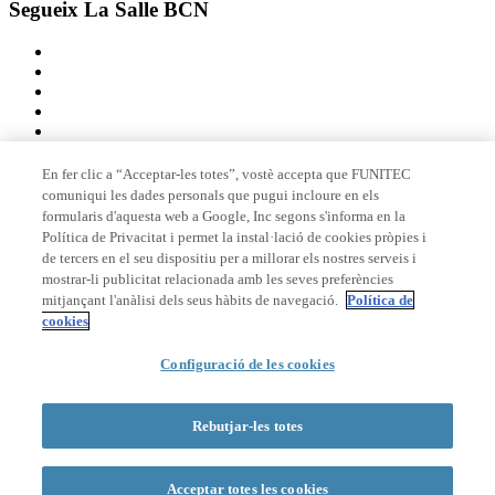
Segueix La Salle BCN
En fer clic a “Acceptar-les totes”, vostè accepta que FUNITEC
comuniqui les dades personals que pugui incloure en els
Membre de
formularis d'aquesta web a Google, Inc segons s'informa en la
Política de Privacitat i permet la instal·lació de cookies pròpies i
de tercers en el seu dispositiu per a millorar els nostres serveis i
mostrar-li publicitat relacionada amb les seves preferències
Acreditacions
mitjançant l'anàlisi dels seus hàbits de navegació.
Política de
cookies
Configuració de les cookies
© 2026 La Salle Campus Barcelona - URL |
Avís legal
|
Política de
privacitat
|
Política de cookies
Rebutjar-les totes
Formulari de cerca
Acceptar totes les cookies