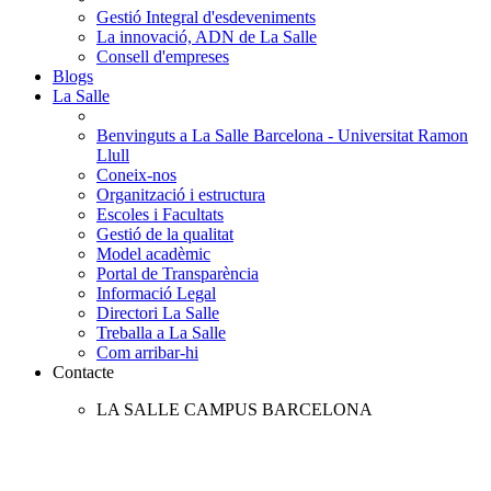
Gestió Integral d'esdeveniments
La innovació, ADN de La Salle
Consell d'empreses
Blogs
La Salle
Benvinguts a La Salle Barcelona - Universitat Ramon
Llull
Coneix-nos
Organització i estructura
Escoles i Facultats
Gestió de la qualitat
Model acadèmic
Portal de Transparència
Informació Legal
Directori La Salle
Treballa a La Salle
Com arribar-hi
Contacte
LA SALLE CAMPUS BARCELONA