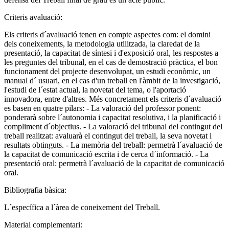
Criteris avaluació:
Els criteris d´avaluació tenen en compte aspectes com: el domini
dels coneixements, la metodologia utilitzada, la claredat de la
presentació, la capacitat de síntesi i d'exposició oral, les respostes a
les preguntes del tribunal, en el cas de demostració pràctica, el bon
funcionament del projecte desenvolupat, un estudi econòmic, un
manual d´ usuari, en el cas d'un treball en l'àmbit de la investigació,
l'estudi de l´estat actual, la novetat del tema, o l'aportació
innovadora, entre d'altres. Més concretament els criteris d´avaluació
es basen en quatre pilars: - La valoració del professor ponent:
ponderarà sobre l´autonomia i capacitat resolutiva, i la planificació i
compliment d´objectius. - La valoració del tribunal del contingut del
treball realitzat: avaluarà el contingut del treball, la seva novetat i
resultats obtinguts. - La memòria del treball: permetrà l´avaluació de
la capacitat de comunicació escrita i de cerca d´informació. - La
presentació oral: permetrà l´avaluació de la capacitat de comunicació
oral.
Bibliografia bàsica:
L´específica a l´àrea de coneixement del Treball.
Material complementari: