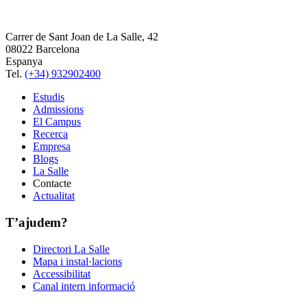
Carrer de Sant Joan de La Salle, 42
08022 Barcelona
Espanya
Tel.
(+34) 932902400
Estudis
Admissions
El Campus
Recerca
Empresa
Blogs
La Salle
Contacte
Actualitat
T’ajudem?
Directori La Salle
Mapa i instal·lacions
Accessibilitat
Canal intern informació