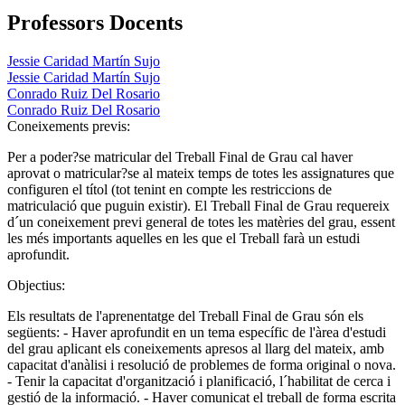
Professors Docents
Jessie Caridad Martín Sujo
Jessie Caridad Martín Sujo
Conrado Ruiz Del Rosario
Conrado Ruiz Del Rosario
Coneixements previs:
Per a poder?se matricular del Treball Final de Grau cal haver
aprovat o matricular?se al mateix temps de totes les assignatures que
configuren el títol (tot tenint en compte les restriccions de
matriculació que puguin existir). El Treball Final de Grau requereix
d´un coneixement previ general de totes les matèries del grau, essent
les més importants aquelles en les que el Treball farà un estudi
aprofundit.
Objectius:
Els resultats de l'aprenentatge del Treball Final de Grau són els
següents: - Haver aprofundit en un tema específic de l'àrea d'estudi
del grau aplicant els coneixements apresos al llarg del mateix, amb
capacitat d'anàlisi i resolució de problemes de forma original o nova.
- Tenir la capacitat d'organització i planificació, l´habilitat de cerca i
gestió de la informació. - Haver comunicat el treball de forma escrita