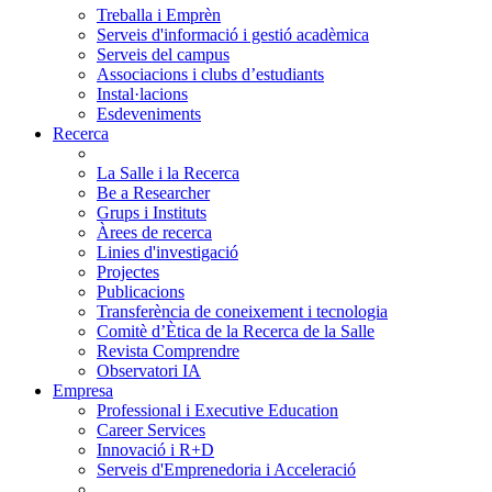
Treballa i Emprèn
Serveis d'informació i gestió acadèmica
Serveis del campus
Associacions i clubs d’estudiants
Instal·lacions
Esdeveniments
Recerca
La Salle i la Recerca
Be a Researcher
Grups i Instituts
Àrees de recerca
Linies d'investigació
Projectes
Publicacions
Transferència de coneixement i tecnologia
Comitè d’Ètica de la Recerca de la Salle
Revista Comprendre
Observatori IA
Empresa
Professional i Executive Education
Career Services
Innovació i R+D
Serveis d'Emprenedoria i Acceleració