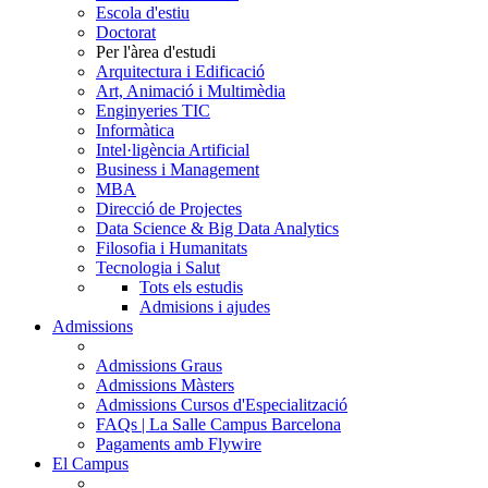
Escola d'estiu
Doctorat
Per l'àrea d'estudi
Arquitectura i Edificació
Art, Animació i Multimèdia
Enginyeries TIC
Informàtica
Intel·ligència Artificial
Business i Management
MBA
Direcció de Projectes
Data Science & Big Data Analytics
Filosofia i Humanitats
Tecnologia i Salut
Tots els estudis
Admisions i ajudes
Admissions
Admissions Graus
Admissions Màsters
Admissions Cursos d'Especialització
FAQs | La Salle Campus Barcelona
Pagaments amb Flywire
El Campus