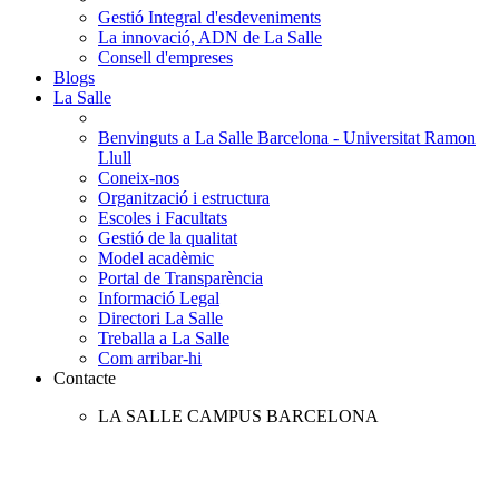
Gestió Integral d'esdeveniments
La innovació, ADN de La Salle
Consell d'empreses
Blogs
La Salle
Benvinguts a La Salle Barcelona - Universitat Ramon
Llull
Coneix-nos
Organització i estructura
Escoles i Facultats
Gestió de la qualitat
Model acadèmic
Portal de Transparència
Informació Legal
Directori La Salle
Treballa a La Salle
Com arribar-hi
Contacte
LA SALLE CAMPUS BARCELONA