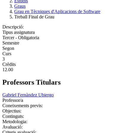
Estudis
Graus
Grau en Tècniques d'Aplicacions de Software
Treball Final de Grau
Descripció:
Tipus assignatura
Tercer - Obligatoria
Semestre
Segon
Curs
3
Crèdits
12.00
Professors Titulars
Gabriel Fernàndez Ubiergo
Professor/a
Coneixements previs:
Objectius:
Continguts:
Metodologia:
Avaluació:
Criteris avaluació: