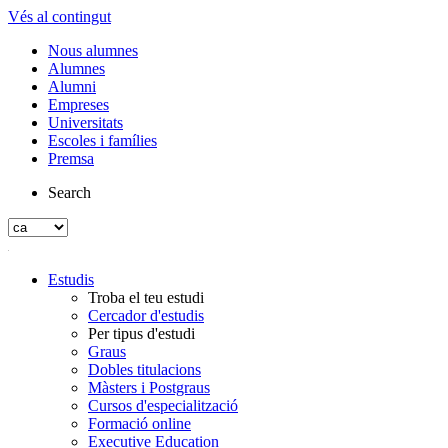
Vés al contingut
Nous alumnes
Alumnes
Alumni
Empreses
Universitats
Escoles i famílies
Premsa
Search
Estudis
Troba el teu estudi
Cercador d'estudis
Per tipus d'estudi
Graus
Dobles titulacions
Màsters i Postgraus
Cursos d'especialització
Formació online
Executive Education