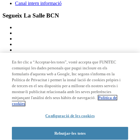
Canal intern informació
Segueix La Salle BCN
En fer clic a “Acceptar-les totes”, vostè accepta que FUNITEC
comuniqui les dades personals que pugui incloure en els
Membre de
formularis d'aquesta web a Google, Inc segons s'informa en la
Política de Privacitat i permet la instal·lació de cookies pròpies i
de tercers en el seu dispositiu per a millorar els nostres serveis i
mostrar-li publicitat relacionada amb les seves preferències
Acreditacions
mitjançant l'anàlisi dels seus hàbits de navegació.
Política de
cookies
Configuració de les cookies
© 2026 La Salle Campus Barcelona - URL |
Avís legal
|
Política de
privacitat
|
Política de cookies
Rebutjar-les totes
Formulari de cerca