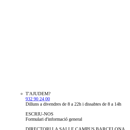
T'AJUDEM?
932 90 24 00
Dilluns a divendres de 8 a 22h i dissabtes de 8 a 14h
ESCRIU-NOS
Formulari d'informació general
DIRECTORI LA SALLE CAMPUS BARCELONA