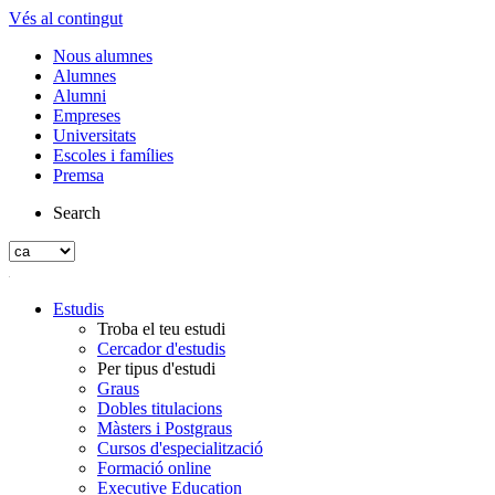
Vés al contingut
Nous alumnes
Alumnes
Alumni
Empreses
Universitats
Escoles i famílies
Premsa
Search
Estudis
Troba el teu estudi
Cercador d'estudis
Per tipus d'estudi
Graus
Dobles titulacions
Màsters i Postgraus
Cursos d'especialització
Formació online
Executive Education