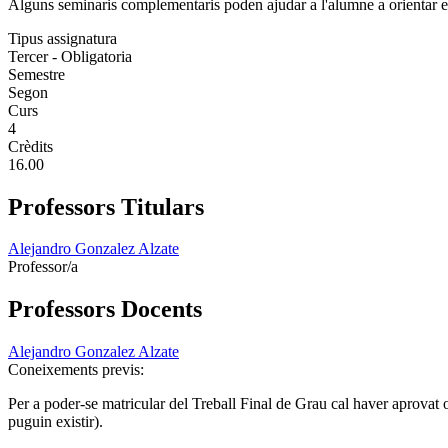
Alguns seminaris complementaris poden ajudar a l'alumne a orientar el s
Tipus assignatura
Tercer - Obligatoria
Semestre
Segon
Curs
4
Crèdits
16.00
Professors Titulars
Alejandro Gonzalez Alzate
Professor/a
Professors Docents
Alejandro Gonzalez Alzate
Coneixements previs:
Per a poder‐se matricular del Treball Final de Grau cal haver aprovat o 
puguin existir).