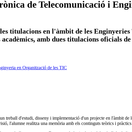
ònica de Telecomunicació i Engin
es titulacions en l'àmbit de les Enginyerie
ys acadèmics, amb dues titulacions oficials d
ginyeria en Organització de les TIC
n un treball d'estudi, disseny i implementació d'un projecte en l'àmbit de 
sió, l'alumne realitza una memòria amb els continguts teòrics i pràctics 