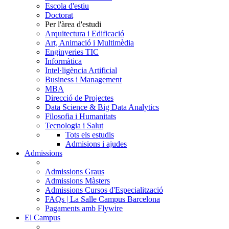
Escola d'estiu
Doctorat
Per l'àrea d'estudi
Arquitectura i Edificació
Art, Animació i Multimèdia
Enginyeries TIC
Informàtica
Intel·ligència Artificial
Business i Management
MBA
Direcció de Projectes
Data Science & Big Data Analytics
Filosofia i Humanitats
Tecnologia i Salut
Tots els estudis
Admisions i ajudes
Admissions
Admissions Graus
Admissions Màsters
Admissions Cursos d'Especialització
FAQs | La Salle Campus Barcelona
Pagaments amb Flywire
El Campus