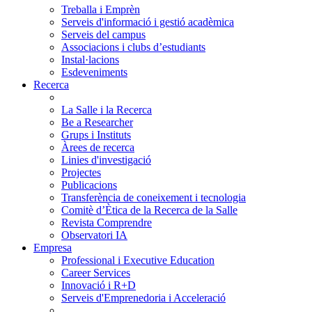
Treballa i Emprèn
Serveis d'informació i gestió acadèmica
Serveis del campus
Associacions i clubs d’estudiants
Instal·lacions
Esdeveniments
Recerca
La Salle i la Recerca
Be a Researcher
Grups i Instituts
Àrees de recerca
Linies d'investigació
Projectes
Publicacions
Transferència de coneixement i tecnologia
Comitè d’Ètica de la Recerca de la Salle
Revista Comprendre
Observatori IA
Empresa
Professional i Executive Education
Career Services
Innovació i R+D
Serveis d'Emprenedoria i Acceleració