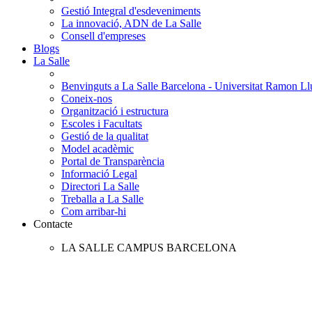
Gestió Integral d'esdeveniments
La innovació, ADN de La Salle
Consell d'empreses
Blogs
La Salle
Benvinguts a La Salle Barcelona - Universitat Ramon Llu
Coneix-nos
Organització i estructura
Escoles i Facultats
Gestió de la qualitat
Model acadèmic
Portal de Transparència
Informació Legal
Directori La Salle
Treballa a La Salle
Com arribar-hi
Contacte
LA SALLE CAMPUS BARCELONA