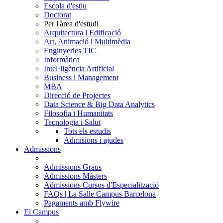
Escola d'estiu
Doctorat
Per l'àrea d'estudi
Arquitectura i Edificació
Art, Animació i Multimèdia
Enginyeries TIC
Informàtica
Intel·ligència Artificial
Business i Management
MBA
Direcció de Projectes
Data Science & Big Data Analytics
Filosofia i Humanitats
Tecnologia i Salut
Tots els estudis
Admisions i ajudes
Admissions
Admissions Graus
Admissions Màsters
Admissions Cursos d'Especialització
FAQs | La Salle Campus Barcelona
Pagaments amb Flywire
El Campus