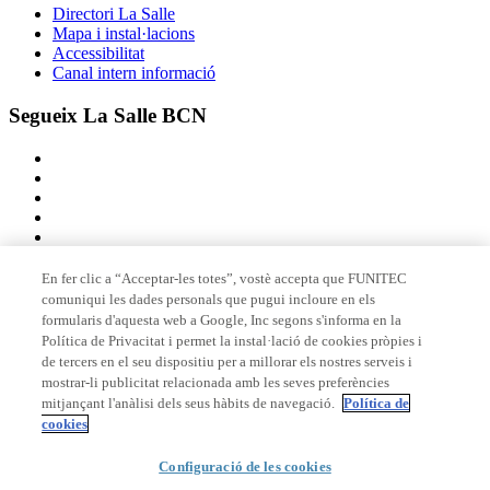
Directori La Salle
Mapa i instal·lacions
Accessibilitat
Canal intern informació
Segueix La Salle BCN
En fer clic a “Acceptar-les totes”, vostè accepta que FUNITEC
comuniqui les dades personals que pugui incloure en els
Membre de
formularis d'aquesta web a Google, Inc segons s'informa en la
Política de Privacitat i permet la instal·lació de cookies pròpies i
de tercers en el seu dispositiu per a millorar els nostres serveis i
mostrar-li publicitat relacionada amb les seves preferències
Acreditacions
mitjançant l'anàlisi dels seus hàbits de navegació.
Política de
cookies
Configuració de les cookies
© 2026 La Salle Campus Barcelona - URL |
Avís legal
|
Política de
privacitat
|
Política de cookies