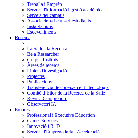
Treballa i Emprèn
Serveis d'informació i gestió acadèmica
Serveis del campus
Associacions i clubs d’estudiants
Instal·lacions
Esdeveniments
Recerca
La Salle i la Recerca
Be a Researcher
Grups i Instituts
Àrees de recerca
Linies d'investigació
Projectes
Publicacions
Transferència de coneixement i tecnologia
Comitè d’Ètica de la Recerca de la Salle
Revista Comprendre
Observatori IA
Empresa
Professional i Executive Education
Career Services
Innovació i R+D
Serveis d'Emprenedoria i Acceleració