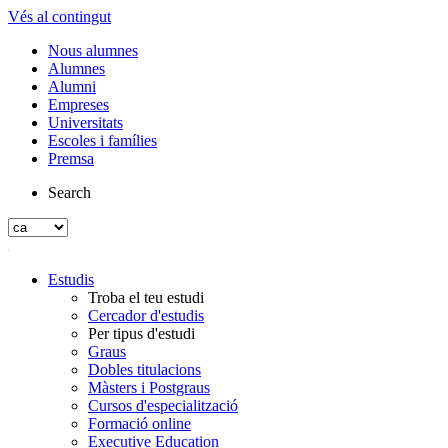
Vés al contingut
Nous alumnes
Alumnes
Alumni
Empreses
Universitats
Escoles i famílies
Premsa
Search
Estudis
Troba el teu estudi
Cercador d'estudis
Per tipus d'estudi
Graus
Dobles titulacions
Màsters i Postgraus
Cursos d'especialització
Formació online
Executive Education