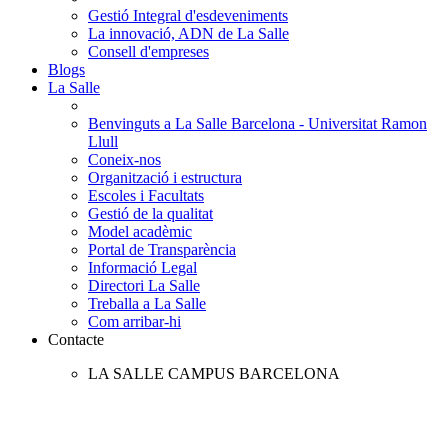
Gestió Integral d'esdeveniments
La innovació, ADN de La Salle
Consell d'empreses
Blogs
La Salle
Benvinguts a La Salle Barcelona - Universitat Ramon
Llull
Coneix-nos
Organització i estructura
Escoles i Facultats
Gestió de la qualitat
Model acadèmic
Portal de Transparència
Informació Legal
Directori La Salle
Treballa a La Salle
Com arribar-hi
Contacte
LA SALLE CAMPUS BARCELONA