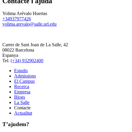
Contacte i ajuda
Yolima Arévalo Huertas
+34937977426
yolima.arevalo@salle.url.edu
Carrer de Sant Joan de La Salle, 42
08022 Barcelona
Espanya
Tel.
(+34) 932902400
Estudis
Admissions
El Campus
Recerca
Empresa
Blogs
La Salle
Contacte
Actualitat
T’ajudem?