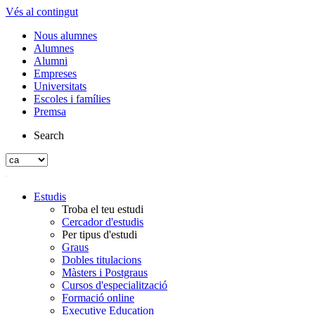
Vés al contingut
Nous alumnes
Alumnes
Alumni
Empreses
Universitats
Escoles i famílies
Premsa
Search
Estudis
Troba el teu estudi
Cercador d'estudis
Per tipus d'estudi
Graus
Dobles titulacions
Màsters i Postgraus
Cursos d'especialització
Formació online
Executive Education