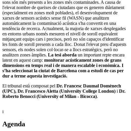
sons són més presents a les zones més contaminades. A causa de
l'elevat nombre de queixes de ciutadans que es generen diàriament
(especialment en zones molt poblades), el desenvolupament de
xarxes de sensors acústics sense fil (WASN) que analitzen
automàticament la contaminació acústica s'ha convertit en una
tendència de recerca. Actualment, la majoria de xarxes desplegades
en entorns urbans només mesuren el nivell de soroll equivalent
mitjançant equips cars i precisos, però no són capaços d'identificar
les fonts de soroll presents a cada lloc. Donat l'elevat preu d'aquests
sensors, els nodes solen col·locar-se a llocs estratègics, però no
analitzen zones àmplies.
La tesi aborda
un important repte encara
latent en aquest camp:
monitorar acústicament zones de grans
dimensions en temps real i de manera escalable i econòmica. I
s’ha seleccionat la ciutat de Barcelona com a estudi de cas per
dur a terme aquesta investigació.
El tribunal està composat pel
Dr. Francesc Daumal Domènech
(UPC), Dr. Francesco Aletta (University College London)
i
Dr.
Roberto Benocci (University of Milan - Bicocca)
.
i
Agenda