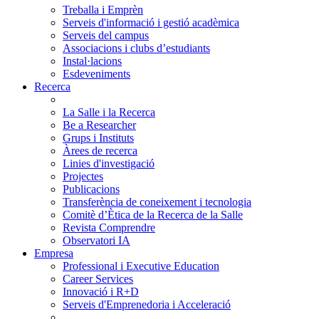
Treballa i Emprèn
Serveis d'informació i gestió acadèmica
Serveis del campus
Associacions i clubs d’estudiants
Instal·lacions
Esdeveniments
Recerca
La Salle i la Recerca
Be a Researcher
Grups i Instituts
Àrees de recerca
Linies d'investigació
Projectes
Publicacions
Transferència de coneixement i tecnologia
Comitè d’Ètica de la Recerca de la Salle
Revista Comprendre
Observatori IA
Empresa
Professional i Executive Education
Career Services
Innovació i R+D
Serveis d'Emprenedoria i Acceleració