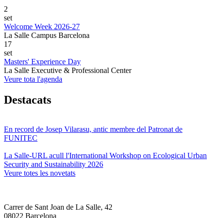
2
set
Welcome Week 2026-27
La Salle Campus Barcelona
17
set
Masters' Experience Day
La Salle Executive & Professional Center
Veure tota l'agenda
Destacats
En record de Josep Vilarasu, antic membre del Patronat de
FUNITEC
La Salle-URL acull l'International Workshop on Ecological Urban
Security and Sustainability 2026
Veure totes les novetats
Carrer de Sant Joan de La Salle, 42
08022 Barcelona