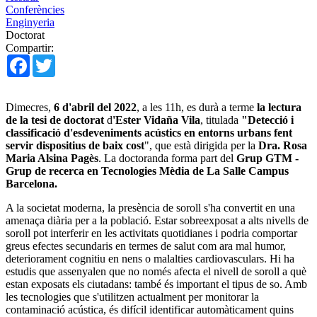
Conferències
Enginyeria
Doctorat
Compartir:
Facebook
Twitter
Dimecres,
6 d'abril del 2022
, a les 11h, es durà a terme
la lectura
de la tesi de doctorat
d
'Ester Vidaña Vila
, titulada
"Detecció i
classificació d'esdeveniments acústics en entorns urbans fent
servir dispositius de baix cost
", que està dirigida per la
Dra. Rosa
Maria Alsina Pagès
. La doctoranda forma part del
Grup GTM -
Grup de recerca en Tecnologies Mèdia de La Salle Campus
Barcelona.
A la societat moderna, la presència de soroll s'ha convertit en una
amenaça diària per a la població. Estar sobreexposat a alts nivells de
soroll pot interferir en les activitats quotidianes i podria comportar
greus efectes secundaris en termes de salut com ara mal humor,
deteriorament cognitiu en nens o malalties cardiovasculars. Hi ha
estudis que assenyalen que no només afecta el nivell de soroll a què
estan exposats els ciutadans: també és important el tipus de so. Amb
les tecnologies que s'utilitzen actualment per monitorar la
contaminació acústica, és difícil identificar automàticament quins