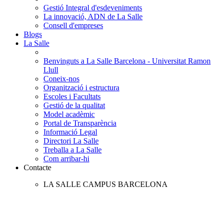
Gestió Integral d'esdeveniments
La innovació, ADN de La Salle
Consell d'empreses
Blogs
La Salle
Benvinguts a La Salle Barcelona - Universitat Ramon
Llull
Coneix-nos
Organització i estructura
Escoles i Facultats
Gestió de la qualitat
Model acadèmic
Portal de Transparència
Informació Legal
Directori La Salle
Treballa a La Salle
Com arribar-hi
Contacte
LA SALLE CAMPUS BARCELONA