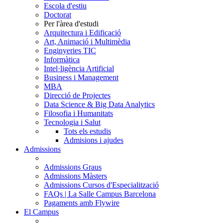
Escola d'estiu
Doctorat
Per l'àrea d'estudi
Arquitectura i Edificació
Art, Animació i Multimèdia
Enginyeries TIC
Informàtica
Intel·ligència Artificial
Business i Management
MBA
Direcció de Projectes
Data Science & Big Data Analytics
Filosofia i Humanitats
Tecnologia i Salut
Tots els estudis
Admisions i ajudes
Admissions
Admissions Graus
Admissions Màsters
Admissions Cursos d'Especialització
FAQs | La Salle Campus Barcelona
Pagaments amb Flywire
El Campus