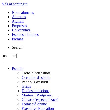
Vés al contingut
Nous alumnes
Alumnes
Alumni
Empreses
Universitats
Escoles i famílies
Premsa
Search
Estudis
Troba el teu estudi
Cercador d'estudis
Per tipus d'estudi
Graus
Dobles titulacions
Màsters i Postgraus
Cursos d'especialització
Formació online
Executive Education