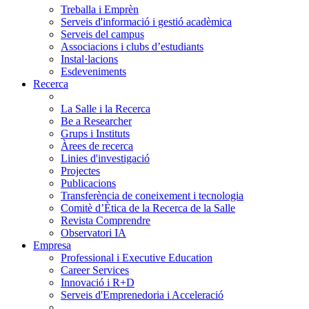
Treballa i Emprèn
Serveis d'informació i gestió acadèmica
Serveis del campus
Associacions i clubs d’estudiants
Instal·lacions
Esdeveniments
Recerca
La Salle i la Recerca
Be a Researcher
Grups i Instituts
Àrees de recerca
Linies d'investigació
Projectes
Publicacions
Transferència de coneixement i tecnologia
Comitè d’Ètica de la Recerca de la Salle
Revista Comprendre
Observatori IA
Empresa
Professional i Executive Education
Career Services
Innovació i R+D
Serveis d'Emprenedoria i Acceleració