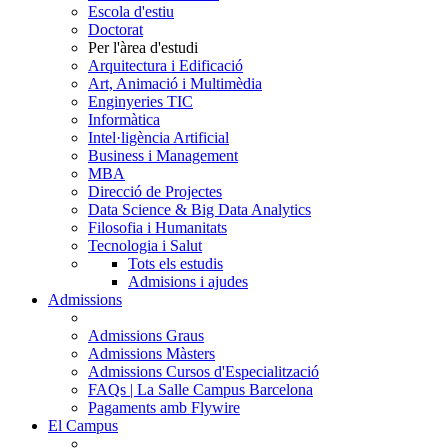
Escola d'estiu
Doctorat
Per l'àrea d'estudi
Arquitectura i Edificació
Art, Animació i Multimèdia
Enginyeries TIC
Informàtica
Intel·ligència Artificial
Business i Management
MBA
Direcció de Projectes
Data Science & Big Data Analytics
Filosofia i Humanitats
Tecnologia i Salut
Tots els estudis
Admisions i ajudes
Admissions
Admissions Graus
Admissions Màsters
Admissions Cursos d'Especialització
FAQs | La Salle Campus Barcelona
Pagaments amb Flywire
El Campus