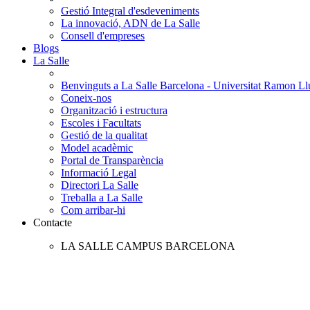
Gestió Integral d'esdeveniments
La innovació, ADN de La Salle
Consell d'empreses
Blogs
La Salle
Benvinguts a La Salle Barcelona - Universitat Ramon Llu
Coneix-nos
Organització i estructura
Escoles i Facultats
Gestió de la qualitat
Model acadèmic
Portal de Transparència
Informació Legal
Directori La Salle
Treballa a La Salle
Com arribar-hi
Contacte
LA SALLE CAMPUS BARCELONA