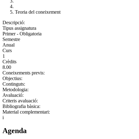
Teoria del coneixement
Descripció:
Tipus assignatura
Primer - Obligatoria
Semestre
Anual
Curs
1
Crèdits
8.00
Coneixements previs:
Objectius:
Continguts:
Metodologia:
Avaluació:
Criteris avaluació:
Bibliografia bàsica:
Material complementari:
i
Agenda