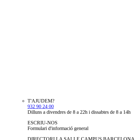
T'AJUDEM?
932 90 24 00
Dilluns a divendres de 8 a 22h i dissabtes de 8 a 14h
ESCRIU-NOS
Formulari d'informació general
DIRECTORI LA SALLE CAMPUS BARCELONA