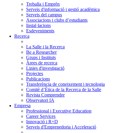
Treballa i Emprèn
Serveis d'informació i gestió acadèmica
Serveis del campus
Associacions i clubs d’estudiants
Instal·lacions
Esdeveniments
Recerca
La Salle i la Recerca
Be a Researcher
Grups i Instituts
Àrees de recerca
Linies d'investigació
Projectes
Publicacions
Transferència de coneixement i tecnologia
Comitè d’Ètica de la Recerca de la Salle
Revista Comprendre
Observatori IA
Empresa
Professional i Executive Education
Career Services
Innovació i R+D
Serveis d'Emprenedoria i Acceleració