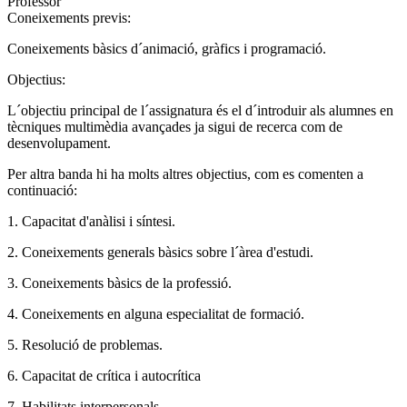
Professor
Coneixements previs:
Coneixements bàsics d´animació, gràfics i programació.
Objectius:
L´objectiu principal de l´assignatura és el d´introduir als alumnes en
tècniques multimèdia avançades ja sigui de recerca com de
desenvolupament.
Per altra banda hi ha molts altres objectius, com es comenten a
continuació:
1. Capacitat d'anàlisi i síntesi.
2. Coneixements generals bàsics sobre l´àrea d'estudi.
3. Coneixements bàsics de la professió.
4. Coneixements en alguna especialitat de formació.
5. Resolució de problemas.
6. Capacitat de crítica i autocrítica
7. Habilitats interpersonals