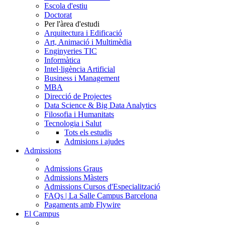
Escola d'estiu
Doctorat
Per l'àrea d'estudi
Arquitectura i Edificació
Art, Animació i Multimèdia
Enginyeries TIC
Informàtica
Intel·ligència Artificial
Business i Management
MBA
Direcció de Projectes
Data Science & Big Data Analytics
Filosofia i Humanitats
Tecnologia i Salut
Tots els estudis
Admisions i ajudes
Admissions
Admissions Graus
Admissions Màsters
Admissions Cursos d'Especialització
FAQs | La Salle Campus Barcelona
Pagaments amb Flywire
El Campus