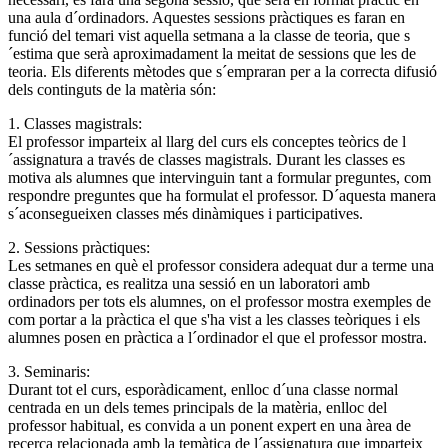
una aula d´ordinadors. Aquestes sessions pràctiques es faran en
funció del temari vist aquella setmana a la classe de teoria, que s
´estima que serà aproximadament la meitat de sessions que les de
teoria. Els diferents mètodes que s´empraran per a la correcta difusió
dels continguts de la matèria són:
1. Classes magistrals:
El professor imparteix al llarg del curs els conceptes teòrics de l
´assignatura a través de classes magistrals. Durant les classes es
motiva als alumnes que intervinguin tant a formular preguntes, com
respondre preguntes que ha formulat el professor. D´aquesta manera
s´aconsegueixen classes més dinàmiques i participatives.
2. Sessions pràctiques:
Les setmanes en què el professor considera adequat dur a terme una
classe pràctica, es realitza una sessió en un laboratori amb
ordinadors per tots els alumnes, on el professor mostra exemples de
com portar a la pràctica el que s'ha vist a les classes teòriques i els
alumnes posen en pràctica a l´ordinador el que el professor mostra.
3. Seminaris:
Durant tot el curs, esporàdicament, enlloc d´una classe normal
centrada en un dels temes principals de la matèria, enlloc del
professor habitual, es convida a un ponent expert en una àrea de
recerca relacionada amb la temàtica de l´assignatura que imparteix