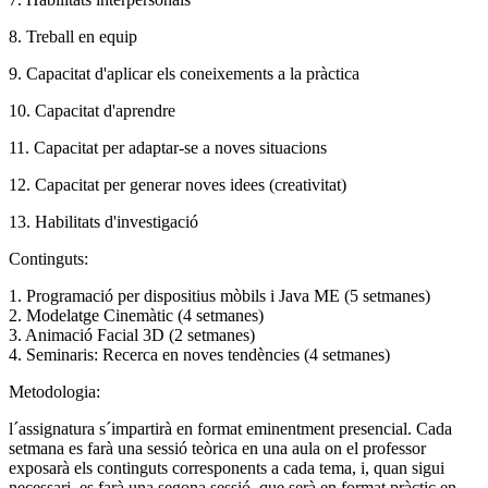
8. Treball en equip
9. Capacitat d'aplicar els coneixements a la pràctica
10. Capacitat d'aprendre
11. Capacitat per adaptar-se a noves situacions
12. Capacitat per generar noves idees (creativitat)
13. Habilitats d'investigació
Continguts:
1. Programació per dispositius mòbils i Java ME (5 setmanes)
2. Modelatge Cinemàtic (4 setmanes)
3. Animació Facial 3D (2 setmanes)
4. Seminaris: Recerca en noves tendències (4 setmanes)
Metodologia:
l´assignatura s´impartirà en format eminentment presencial. Cada
setmana es farà una sessió teòrica en una aula on el professor
exposarà els continguts corresponents a cada tema, i, quan sigui
necessari, es farà una segona sessió, que serà en format pràctic en