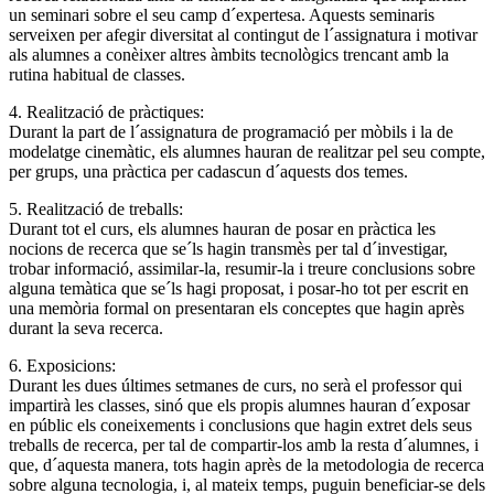
un seminari sobre el seu camp d´expertesa. Aquests seminaris
serveixen per afegir diversitat al contingut de l´assignatura i motivar
als alumnes a conèixer altres àmbits tecnològics trencant amb la
rutina habitual de classes.
4. Realització de pràctiques:
Durant la part de l´assignatura de programació per mòbils i la de
modelatge cinemàtic, els alumnes hauran de realitzar pel seu compte,
per grups, una pràctica per cadascun d´aquests dos temes.
5. Realització de treballs:
Durant tot el curs, els alumnes hauran de posar en pràctica les
nocions de recerca que se´ls hagin transmès per tal d´investigar,
trobar informació, assimilar-la, resumir-la i treure conclusions sobre
alguna temàtica que se´ls hagi proposat, i posar-ho tot per escrit en
una memòria formal on presentaran els conceptes que hagin après
durant la seva recerca.
6. Exposicions:
Durant les dues últimes setmanes de curs, no serà el professor qui
impartirà les classes, sinó que els propis alumnes hauran d´exposar
en públic els coneixements i conclusions que hagin extret dels seus
treballs de recerca, per tal de compartir-los amb la resta d´alumnes, i
que, d´aquesta manera, tots hagin après de la metodologia de recerca
sobre alguna tecnologia, i, al mateix temps, puguin beneficiar-se dels