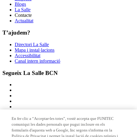
Blogs
La Salle
Contacte
Actualitat
T’ajudem?
Directori La Salle
Mapa i instal·lacions
Accessibilitat
Canal intern informació
Segueix La Salle BCN
En fer clic a “Acceptar-les totes”, vostè accepta que FUNITEC
comuniqui les dades personals que pugui incloure en els
Membre de
formularis d'aquesta web a Google, Inc segons s'informa en la
Política de Privacitat i permet la instal·lació de cookies pròpies i