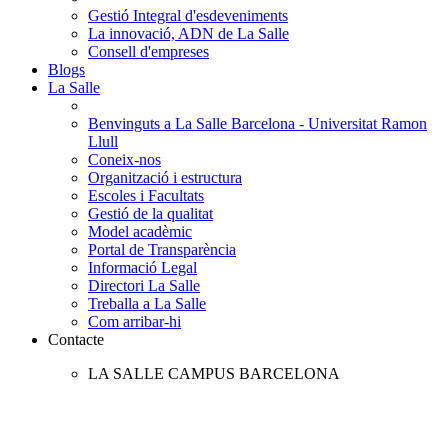
Gestió Integral d'esdeveniments
La innovació, ADN de La Salle
Consell d'empreses
Blogs
La Salle
Benvinguts a La Salle Barcelona - Universitat Ramon
Llull
Coneix-nos
Organització i estructura
Escoles i Facultats
Gestió de la qualitat
Model acadèmic
Portal de Transparència
Informació Legal
Directori La Salle
Treballa a La Salle
Com arribar-hi
Contacte
LA SALLE CAMPUS BARCELONA