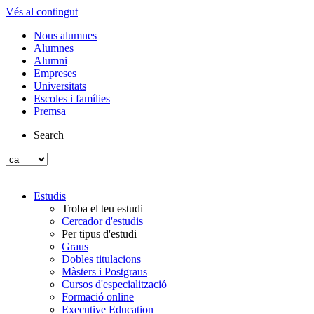
Vés al contingut
Nous alumnes
Alumnes
Alumni
Empreses
Universitats
Escoles i famílies
Premsa
Search
Estudis
Troba el teu estudi
Cercador d'estudis
Per tipus d'estudi
Graus
Dobles titulacions
Màsters i Postgraus
Cursos d'especialització
Formació online
Executive Education