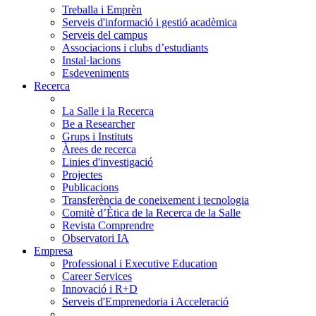
Treballa i Emprèn
Serveis d'informació i gestió acadèmica
Serveis del campus
Associacions i clubs d’estudiants
Instal·lacions
Esdeveniments
Recerca
La Salle i la Recerca
Be a Researcher
Grups i Instituts
Àrees de recerca
Linies d'investigació
Projectes
Publicacions
Transferència de coneixement i tecnologia
Comitè d’Ètica de la Recerca de la Salle
Revista Comprendre
Observatori IA
Empresa
Professional i Executive Education
Career Services
Innovació i R+D
Serveis d'Emprenedoria i Acceleració