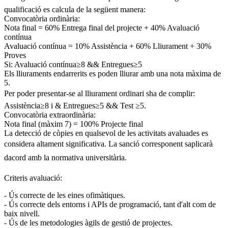
qualificació es calcula de la següent manera:
Convocatòria ordinària:
Nota final = 60% Entrega final del projecte + 40% Avaluació
contínua
Avaluació contínua = 10% Assistència + 60% Lliurament + 30%
Proves
Si: Avaluació contínua≥8 && Entregues≥5
Els lliuraments endarrerits es poden lliurar amb una nota màxima de
5.
Per poder presentar-se al lliurament ordinari sha de complir:
Assistència≥8 i & Entregues≥5 && Test ≥5.
Convocatòria extraordinària:
Nota final (màxim 7) = 100% Projecte final
La detecció de còpies en qualsevol de les activitats avaluades es
considera altament significativa. La sanció corresponent saplicarà
dacord amb la normativa universitària.
Criteris avaluació:
- Ús correcte de les eines ofimàtiques.
- Ús correcte dels entorns i APIs de programació, tant d'alt com de
baix nivell.
- Ús de les metodologies àgils de gestió de projectes.