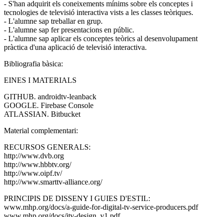
- S'han adquirit els coneixements mínims sobre els conceptes i
tecnologies de televisió interactiva vists a les classes teòriques.
- L'alumne sap treballar en grup.
- L'alumne sap fer presentacions en públic.
- L'alumne sap aplicar els conceptes teòrics al desenvolupament
pràctica d'una aplicació de televisió interactiva.
Bibliografia bàsica:
EINES I MATERIALS
GITHUB. androidtv-leanback
GOOGLE. Firebase Console
ATLASSIAN. Bitbucket
Material complementari:
RECURSOS GENERALS:
http://www.dvb.org
http://www.hbbtv.org/
http://www.oipf.tv/
http://www.smarttv-alliance.org/
PRINCIPIS DE DISSENY I GUIES D'ESTIL:
www.mhp.org/docs/a-guide-for-digital-tv-service-producers.pdf
www.mhp.org/docs/itv-design_v1.pdf