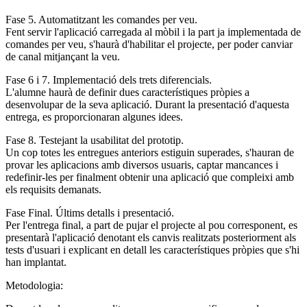
Fase 5. Automatitzant les comandes per veu.
Fent servir l'aplicació carregada al mòbil i la part ja implementada de
comandes per veu, s'haurà d'habilitar el projecte, per poder canviar
de canal mitjançant la veu.
Fase 6 i 7. Implementació dels trets diferencials.
L'alumne haurà de definir dues característiques pròpies a
desenvolupar de la seva aplicació. Durant la presentació d'aquesta
entrega, es proporcionaran algunes idees.
Fase 8. Testejant la usabilitat del prototip.
Un cop totes les entregues anteriors estiguin superades, s'hauran de
provar les aplicacions amb diversos usuaris, captar mancances i
redefinir-les per finalment obtenir una aplicació que compleixi amb
els requisits demanats.
Fase Final. Últims detalls i presentació.
Per l'entrega final, a part de pujar el projecte al pou corresponent, es
presentarà l'aplicació denotant els canvis realitzats posteriorment als
tests d'usuari i explicant en detall les característiques pròpies que s'hi
han implantat.
Metodologia: