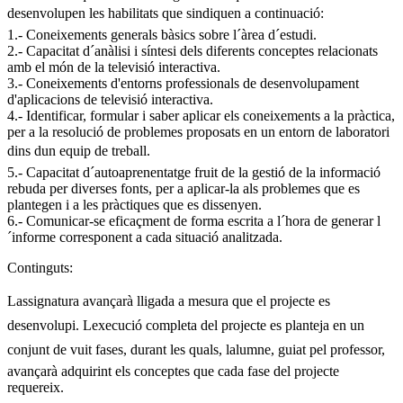
desenvolupen les habilitats que sindiquen a continuació:
1.- Coneixements generals bàsics sobre l´àrea d´estudi.
2.- Capacitat d´anàlisi i síntesi dels diferents conceptes relacionats
amb el món de la televisió interactiva.
3.- Coneixements d'entorns professionals de desenvolupament
d'aplicacions de televisió interactiva.
4.- Identificar, formular i saber aplicar els coneixements a la pràctica,
per a la resolució de problemes proposats en un entorn de laboratori
dins dun equip de treball.
5.- Capacitat d´autoaprenentatge fruit de la gestió de la informació
rebuda per diverses fonts, per a aplicar-la als problemes que es
plantegen i a les pràctiques que es dissenyen.
6.- Comunicar-se eficaçment de forma escrita a l´hora de generar l
´informe corresponent a cada situació analitzada.
Continguts:
Lassignatura avançarà lligada a mesura que el projecte es
desenvolupi. Lexecució completa del projecte es planteja en un
conjunt de vuit fases, durant les quals, lalumne, guiat pel professor,
avançarà adquirint els conceptes que cada fase del projecte
requereix.