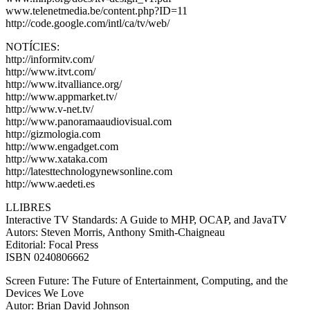
www.telenetmedia.be/content.php?ID=11
http://code.google.com/intl/ca/tv/web/
NOTÍCIES:
http://informitv.com/
http://www.itvt.com/
http://www.itvalliance.org/
http://www.appmarket.tv/
http://www.v-net.tv/
http://www.panoramaaudiovisual.com
http://gizmologia.com
http://www.engadget.com
http://www.xataka.com
http://latesttechnologynewsonline.com
http://www.aedeti.es
LLIBRES
Interactive TV Standards: A Guide to MHP, OCAP, and JavaTV
Autors: Steven Morris, Anthony Smith-Chaigneau
Editorial: Focal Press
ISBN 0240806662
Screen Future: The Future of Entertainment, Computing, and the
Devices We Love
Autor: Brian David Johnson