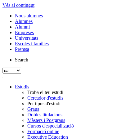
Vés al contingut
Nous alumnes
Alumnes
Alumni
Empreses
Universitats
Escoles i famílies
Premsa
Search
Estudis
Troba el teu estudi
Cercador d'estudis
Per tipus d'estudi
Graus
Dobles titulacions
Màsters i Postgraus
Cursos d'especialització
Formació online
Executive Education