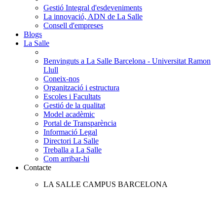
Gestió Integral d'esdeveniments
La innovació, ADN de La Salle
Consell d'empreses
Blogs
La Salle
Benvinguts a La Salle Barcelona - Universitat Ramon
Llull
Coneix-nos
Organització i estructura
Escoles i Facultats
Gestió de la qualitat
Model acadèmic
Portal de Transparència
Informació Legal
Directori La Salle
Treballa a La Salle
Com arribar-hi
Contacte
LA SALLE CAMPUS BARCELONA