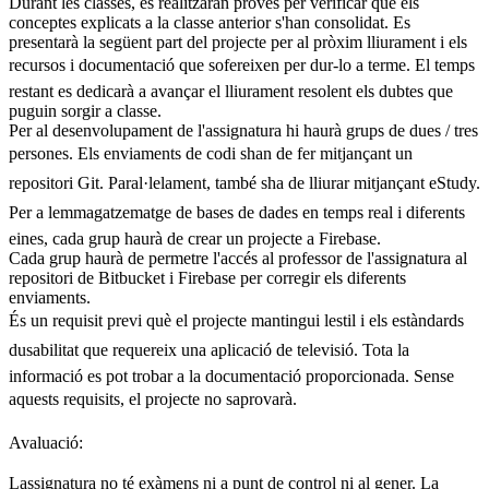
Durant les classes, es realitzaran proves per verificar que els
conceptes explicats a la classe anterior s'han consolidat. Es
presentarà la següent part del projecte per al pròxim lliurament i els
recursos i documentació que sofereixen per dur-lo a terme. El temps
restant es dedicarà a avançar el lliurament resolent els dubtes que
puguin sorgir a classe.
Per al desenvolupament de l'assignatura hi haurà grups de dues / tres
persones. Els enviaments de codi shan de fer mitjançant un
repositori Git. Paral·lelament, també sha de lliurar mitjançant eStudy.
Per a lemmagatzematge de bases de dades en temps real i diferents
eines, cada grup haurà de crear un projecte a Firebase.
Cada grup haurà de permetre l'accés al professor de l'assignatura al
repositori de Bitbucket i Firebase per corregir els diferents
enviaments.
És un requisit previ què el projecte mantingui lestil i els estàndards
dusabilitat que requereix una aplicació de televisió. Tota la
informació es pot trobar a la documentació proporcionada. Sense
aquests requisits, el projecte no saprovarà.
Avaluació:
Lassignatura no té exàmens ni a punt de control ni al gener. La