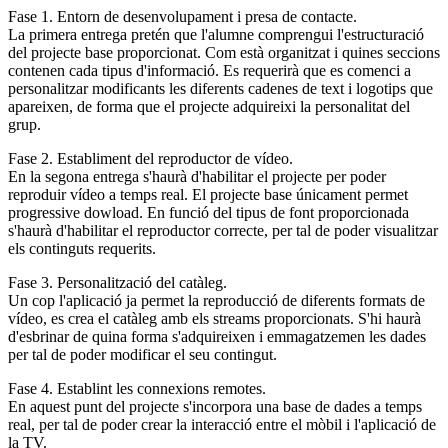
Fase 1. Entorn de desenvolupament i presa de contacte.
La primera entrega pretén que l'alumne comprengui l'estructuració
del projecte base proporcionat. Com està organitzat i quines seccions
contenen cada tipus d'informació. Es requerirà que es comenci a
personalitzar modificants les diferents cadenes de text i logotips que
apareixen, de forma que el projecte adquireixi la personalitat del
grup.
Fase 2. Establiment del reproductor de vídeo.
En la segona entrega s'haurà d'habilitar el projecte per poder
reproduir vídeo a temps real. El projecte base únicament permet
progressive dowload. En funció del tipus de font proporcionada
s'haurà d'habilitar el reproductor correcte, per tal de poder visualitzar
els continguts requerits.
Fase 3. Personalització del catàleg.
Un cop l'aplicació ja permet la reproducció de diferents formats de
vídeo, es crea el catàleg amb els streams proporcionats. S'hi haurà
d'esbrinar de quina forma s'adquireixen i emmagatzemen les dades
per tal de poder modificar el seu contingut.
Fase 4. Establint les connexions remotes.
En aquest punt del projecte s'incorpora una base de dades a temps
real, per tal de poder crear la interacció entre el mòbil i l'aplicació de
la TV.