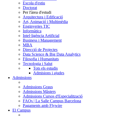
Escola d'estiu
Doctorat
Per l'àrea d'estudi
Arquitectura i Edificació
Art, Animació i Multimèdia
Enginyeries TIC
Informàtica
Intel·ligència Artificial
Business i Management
MBA
Direcció de Projectes
Data Science & Big Data Analytics
Filosofia i Humanitats
Tecnologia i Salut
Tots els estudis
Admisions i ajudes
Admissions
Admissions Graus
Admissions Màsters
Admissions Cursos d'Especialització
FAQs | La Salle Campus Barcelona
Pagaments amb Flywire
El Campus