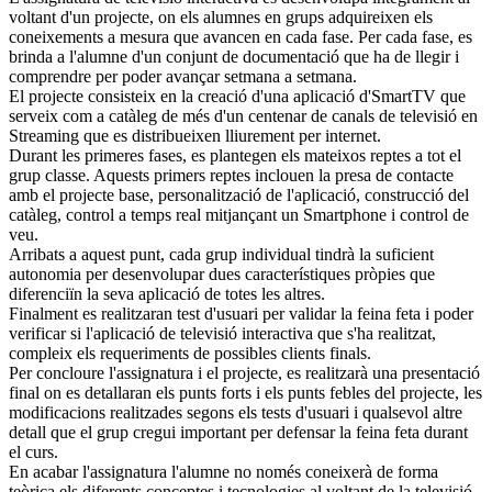
voltant d'un projecte, on els alumnes en grups adquireixen els
coneixements a mesura que avancen en cada fase. Per cada fase, es
brinda a l'alumne d'un conjunt de documentació que ha de llegir i
comprendre per poder avançar setmana a setmana.
El projecte consisteix en la creació d'una aplicació d'SmartTV que
serveix com a catàleg de més d'un centenar de canals de televisió en
Streaming que es distribueixen lliurement per internet.
Durant les primeres fases, es plantegen els mateixos reptes a tot el
grup classe. Aquests primers reptes inclouen la presa de contacte
amb el projecte base, personalització de l'aplicació, construcció del
catàleg, control a temps real mitjançant un Smartphone i control de
veu.
Arribats a aquest punt, cada grup individual tindrà la suficient
autonomia per desenvolupar dues característiques pròpies que
diferenciïn la seva aplicació de totes les altres.
Finalment es realitzaran test d'usuari per validar la feina feta i poder
verificar si l'aplicació de televisió interactiva que s'ha realitzat,
compleix els requeriments de possibles clients finals.
Per concloure l'assignatura i el projecte, es realitzarà una presentació
final on es detallaran els punts forts i els punts febles del projecte, les
modificacions realitzades segons els tests d'usuari i qualsevol altre
detall que el grup cregui important per defensar la feina feta durant
el curs.
En acabar l'assignatura l'alumne no només coneixerà de forma
teòrica els diferents conceptes i tecnologies al voltant de la televisió