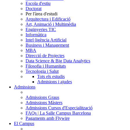
Escola d'estiu
Doctorat
Per l'àrea d'estudi
Arquitectura i Edificació
Art, Animació i Multimèdia
Enginyeries TIC
Informàtica
Intel·ligència Artificial
Business i Management
MBA
Direcció de Projectes
Data Science & Big Data Analytics
Filosofia i Humanitats
Tecnologia i Salut
Tots els estudis
Admisions i ajudes
Admissions
Admissions Graus
Admissions Màsters
Admissions Cursos d'Especialització
FAQs | La Salle Campus Barcelona
Pagaments amb Flywire
El Campus