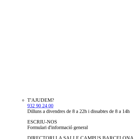
T'AJUDEM?
932 90 24 00
Dilluns a divendres de 8 a 22h i dissabtes de 8 a 14h
ESCRIU-NOS
Formulari d'informació general
DIRECTORI LA SALLE CAMPUS BARCELONA