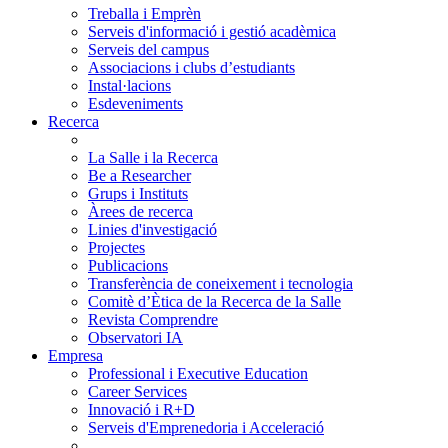
Treballa i Emprèn
Serveis d'informació i gestió acadèmica
Serveis del campus
Associacions i clubs d’estudiants
Instal·lacions
Esdeveniments
Recerca
La Salle i la Recerca
Be a Researcher
Grups i Instituts
Àrees de recerca
Linies d'investigació
Projectes
Publicacions
Transferència de coneixement i tecnologia
Comitè d’Ètica de la Recerca de la Salle
Revista Comprendre
Observatori IA
Empresa
Professional i Executive Education
Career Services
Innovació i R+D
Serveis d'Emprenedoria i Acceleració