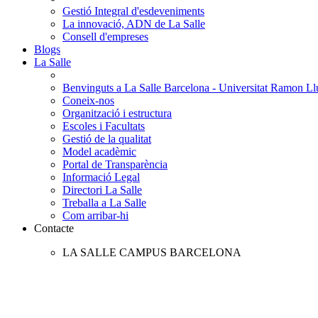
Gestió Integral d'esdeveniments
La innovació, ADN de La Salle
Consell d'empreses
Blogs
La Salle
Benvinguts a La Salle Barcelona - Universitat Ramon Llu
Coneix-nos
Organització i estructura
Escoles i Facultats
Gestió de la qualitat
Model acadèmic
Portal de Transparència
Informació Legal
Directori La Salle
Treballa a La Salle
Com arribar-hi
Contacte
LA SALLE CAMPUS BARCELONA