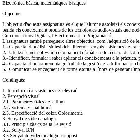
Electrònica bàsica, matemàtiques bàsiques
Objectius:
L'objectiu d'aquesta assignatura és el que l'alumne assoleixi els cone
banda els coneixement propis de les tecnologies audiovisuals que poden s
Comunicacions Digitals, l'Electrònica o la Programació.
L'assignatura també persegueix altres objectius, com l'adquisició de l
1.- Capacitat d´anàlisi i síntesi dels diferents senyals i sistemes de tran
2.- Utilitzar eines software i equipament d´anàlisi i de mesura dels difer
3.- Identificar, formular i saber aplicar els coneixements a la pràctica
4.- Capacitat d´autoaprenentatge fruit de la gestió de la informació reb
5.- Comunicar-se eficaçment de forma escrita a l´hora de generar l´inf
Continguts:
1. Introducció als sistemes de televisió
2. Percepció visual
2.1. Paràmetres físics de la llum
2.2. Sistema visual humà
2.3. Especificació del color. Colorimetria
3. Senyal de vídeo analògic
3.1. Principis bàsics de la Televisió
3.2. Senyal B/N
3.3 Senyal de vídeo analògic compost