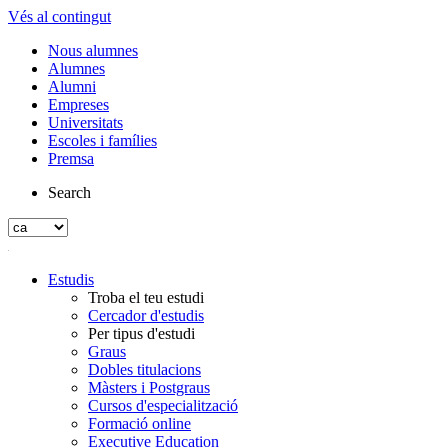
Vés al contingut
Nous alumnes
Alumnes
Alumni
Empreses
Universitats
Escoles i famílies
Premsa
Search
Estudis
Troba el teu estudi
Cercador d'estudis
Per tipus d'estudi
Graus
Dobles titulacions
Màsters i Postgraus
Cursos d'especialització
Formació online
Executive Education