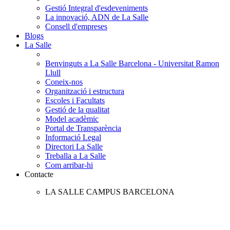
Gestió Integral d'esdeveniments
La innovació, ADN de La Salle
Consell d'empreses
Blogs
La Salle
Benvinguts a La Salle Barcelona - Universitat Ramon
Llull
Coneix-nos
Organització i estructura
Escoles i Facultats
Gestió de la qualitat
Model acadèmic
Portal de Transparència
Informació Legal
Directori La Salle
Treballa a La Salle
Com arribar-hi
Contacte
LA SALLE CAMPUS BARCELONA