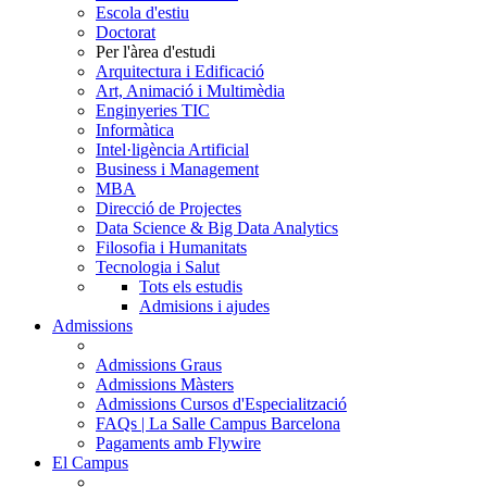
Escola d'estiu
Doctorat
Per l'àrea d'estudi
Arquitectura i Edificació
Art, Animació i Multimèdia
Enginyeries TIC
Informàtica
Intel·ligència Artificial
Business i Management
MBA
Direcció de Projectes
Data Science & Big Data Analytics
Filosofia i Humanitats
Tecnologia i Salut
Tots els estudis
Admisions i ajudes
Admissions
Admissions Graus
Admissions Màsters
Admissions Cursos d'Especialització
FAQs | La Salle Campus Barcelona
Pagaments amb Flywire
El Campus