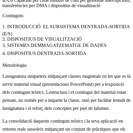
RA.8 Capacitat per crear mòduls de codi per gestionar interrupcions,
transferències per DMA i dispositius de visualització
Continguts:
1. INTRODUCCIÓ  EL SUBSISTEMA DENTRADA-SORTIDA
(E/S)
2. DISPOSITIUS DE VISUALITZACIÓ
3. SISTEMES DEMMAGATZEMATGE DE DADES
4. DISPOSITIUS DENTRADA-SORTIDA
Metodologia:
Lassignatura simparteix mitjançant classes magistrals en les que es fa
servir material visual (presentacions PowerPoint) per a lexposició
dels continguts teòrics. Lestructura i el contingut del material estan
pensats, no només per a impartir la classe, sinó per facilitar lestudi de
lassignatura i el reforç dels conceptes per part de lalumne.
La consolidació daquests continguts teòrics i la seva aplicació en
entorns reals sassoleix mitjançant un conjunt de pràctiques que els