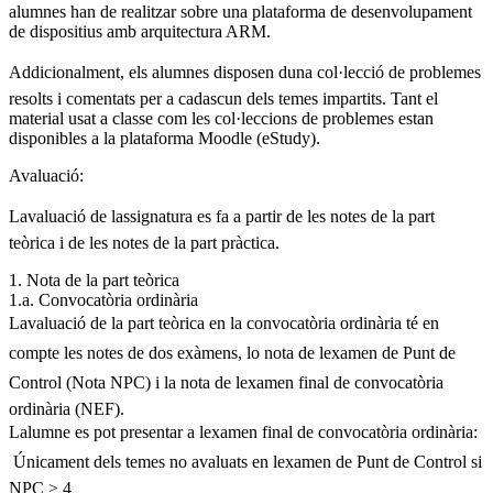
alumnes han de realitzar sobre una plataforma de desenvolupament
de dispositius amb arquitectura ARM.
Addicionalment, els alumnes disposen duna col·lecció de problemes
resolts i comentats per a cadascun dels temes impartits. Tant el
material usat a classe com les col·leccions de problemes estan
disponibles a la plataforma Moodle (eStudy).
Avaluació:
Lavaluació de lassignatura es fa a partir de les notes de la part
teòrica i de les notes de la part pràctica.
1. Nota de la part teòrica
1.a. Convocatòria ordinària
Lavaluació de la part teòrica en la convocatòria ordinària té en
compte les notes de dos exàmens, lo nota de lexamen de Punt de
Control (Nota NPC) i la nota de lexamen final de convocatòria
ordinària (NEF).
Lalumne es pot presentar a lexamen final de convocatòria ordinària:
 Únicament dels temes no avaluats en lexamen de Punt de Control si
NPC ≥ 4