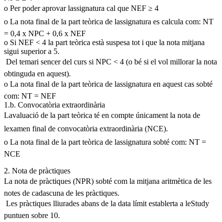
o Per poder aprovar lassignatura cal que NEF ≥ 4
o La nota final de la part teòrica de lassignatura es calcula com: NT
= 0,4 x NPC + 0,6 x NEF
o Si NEF < 4 la part teòrica està suspesa tot i que la nota mitjana
sigui superior a 5.
 Del temari sencer del curs si NPC < 4 (o bé si el vol millorar la nota
obtinguda en aquest).
o La nota final de la part teòrica de lassignatura en aquest cas sobté
com: NT = NEF
1.b. Convocatòria extraordinària
Lavaluació de la part teòrica té en compte únicament la nota de
lexamen final de convocatòria extraordinària (NCE).
o La nota final de la part teòrica de lassignatura sobté com: NT =
NCE
2. Nota de pràctiques
La nota de pràctiques (NPR) sobté com la mitjana aritmètica de les
notes de cadascuna de les pràctiques.
 Les pràctiques lliurades abans de la data límit establerta a leStudy
puntuen sobre 10.