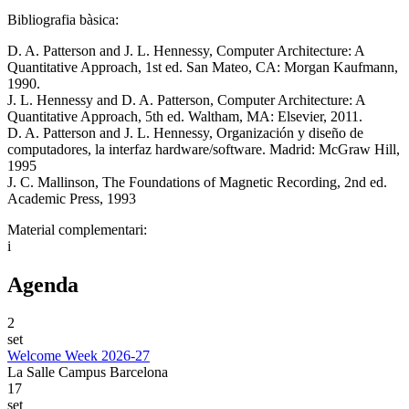
Bibliografia bàsica:
D. A. Patterson and J. L. Hennessy, Computer Architecture: A
Quantitative Approach, 1st ed. San Mateo, CA: Morgan Kaufmann,
1990.
J. L. Hennessy and D. A. Patterson, Computer Architecture: A
Quantitative Approach, 5th ed. Waltham, MA: Elsevier, 2011.
D. A. Patterson and J. L. Hennessy, Organización y diseño de
computadores, la interfaz hardware/software. Madrid: McGraw Hill,
1995
J. C. Mallinson, The Foundations of Magnetic Recording, 2nd ed.
Academic Press, 1993
Material complementari:
i
Agenda
2
set
Welcome Week 2026-27
La Salle Campus Barcelona
17
set