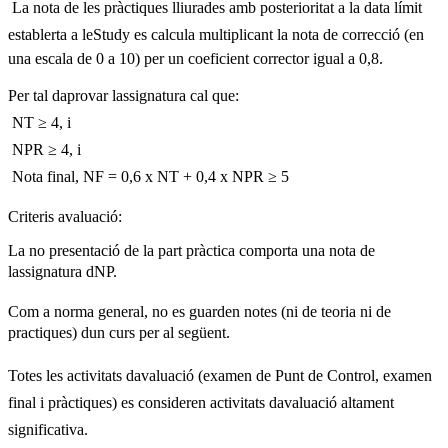
 La nota de les pràctiques lliurades amb posterioritat a la data límit
establerta a leStudy es calcula multiplicant la nota de correcció (en
una escala de 0 a 10) per un coeficient corrector igual a 0,8.
Per tal daprovar lassignatura cal que:
 NT ≥ 4, i
 NPR ≥ 4, i
 Nota final, NF = 0,6 x NT + 0,4 x NPR ≥ 5
Criteris avaluació:
La no presentació de la part pràctica comporta una nota de
lassignatura dNP.
Com a norma general, no es guarden notes (ni de teoria ni de
practiques) dun curs per al següent.
Totes les activitats davaluació (examen de Punt de Control, examen
final i pràctiques) es consideren activitats davaluació altament
significativa.