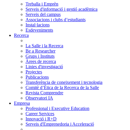
Treballa i Emprèn
Serveis d'informació i gestió acadèmica
Serveis del campus
Associacions i clubs d’estudiants
Instal·lacions
Esdeveniments
Recerca
La Salle i la Recerca
Be a Researcher
Grups i Instituts
Àrees de recerca
Linies d'investigació
Projectes
Publicacions
Transferència de coneixement i tecnologia
Comitè d’Ètica de la Recerca de la Salle
Revista Comprendre
Observatori IA
Empresa
Professional i Executive Education
Career Services
Innovació i R+D
Serveis d'Emprenedoria i Acceleració