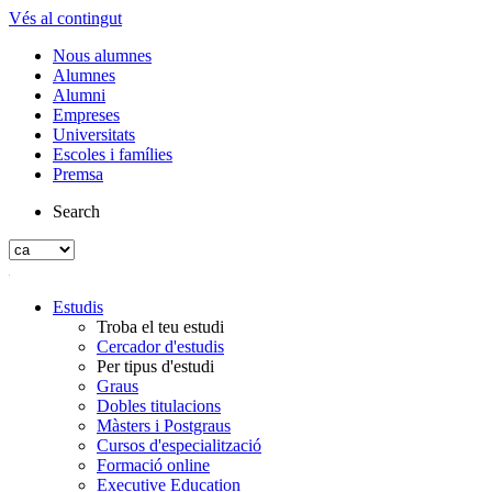
Vés al contingut
Nous alumnes
Alumnes
Alumni
Empreses
Universitats
Escoles i famílies
Premsa
Search
Estudis
Troba el teu estudi
Cercador d'estudis
Per tipus d'estudi
Graus
Dobles titulacions
Màsters i Postgraus
Cursos d'especialització
Formació online
Executive Education