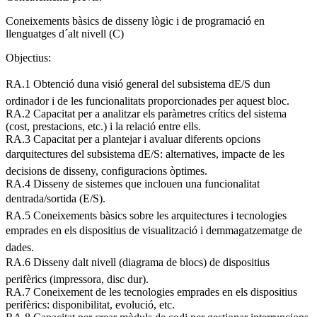
Coneixements bàsics de disseny lògic i de programació en
llenguatges d´alt nivell (C)
Objectius:
RA.1 Obtenció duna visió general del subsistema dE/S dun
ordinador i de les funcionalitats proporcionades per aquest bloc.
RA.2 Capacitat per a analitzar els paràmetres crítics del sistema
(cost, prestacions, etc.) i la relació entre ells.
RA.3 Capacitat per a plantejar i avaluar diferents opcions
darquitectures del subsistema dE/S: alternatives, impacte de les
decisions de disseny, configuracions òptimes.
RA.4 Disseny de sistemes que inclouen una funcionalitat
dentrada/sortida (E/S).
RA.5 Coneixements bàsics sobre les arquitectures i tecnologies
emprades en els dispositius de visualització i demmagatzematge de
dades.
RA.6 Disseny dalt nivell (diagrama de blocs) de dispositius
perifèrics (impressora, disc dur).
RA.7 Coneixement de les tecnologies emprades en els dispositius
perifèrics: disponibilitat, evolució, etc.