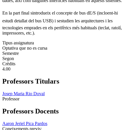
dades, així com dalgunes interfícies habituals en aquests sistemes.
En la part final sintrodueix el concepte de bus dE/S (incloent-hi
estudi detallat del bus USB) i sestudien les arquitectures i les
tecnologies emprades en els perifèrics més habituals (teclat, ratolí,
impressores, etc.).
Tipus assignatura
Optativa que no es cursa
Semestre
Segon
Crèdits
4.00
Professors Titulars
Josep Maria Rio Doval
Professor
Professors Docents
Aaron Jeriel Pica Pardos
Coneixements previs: