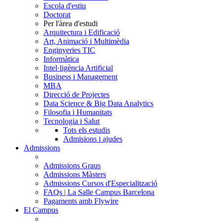
Escola d'estiu
Doctorat
Per l'àrea d'estudi
Arquitectura i Edificació
Art, Animació i Multimèdia
Enginyeries TIC
Informàtica
Intel·ligència Artificial
Business i Management
MBA
Direcció de Projectes
Data Science & Big Data Analytics
Filosofia i Humanitats
Tecnologia i Salut
Tots els estudis
Admisions i ajudes
Admissions
Admissions Graus
Admissions Màsters
Admissions Cursos d'Especialització
FAQs | La Salle Campus Barcelona
Pagaments amb Flywire
El Campus