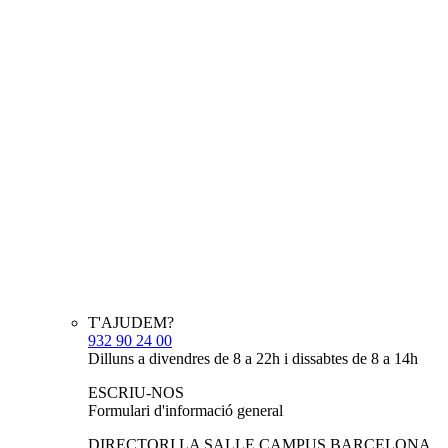
T'AJUDEM?
932 90 24 00
Dilluns a divendres de 8 a 22h i dissabtes de 8 a 14h
ESCRIU-NOS
Formulari d'informació general
DIRECTORI LA SALLE CAMPUS BARCELONA