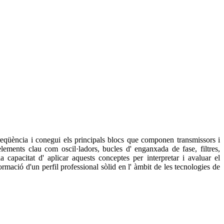
freqüència i conegui els principals blocs que componen transmissors i
elements clau com oscil·ladors, bucles d' enganxada de fase, filtres,
 capacitat d' aplicar aquests conceptes per interpretar i avaluar el
ormació d'un perfil professional sòlid en l' àmbit de les tecnologies de