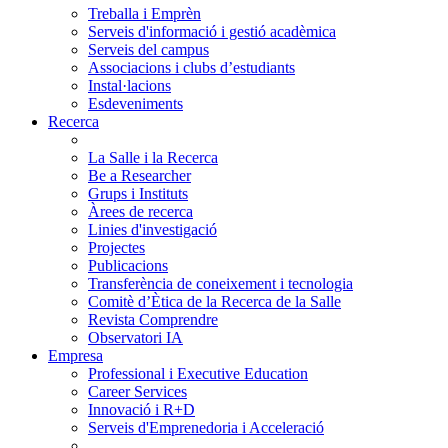
Treballa i Emprèn
Serveis d'informació i gestió acadèmica
Serveis del campus
Associacions i clubs d’estudiants
Instal·lacions
Esdeveniments
Recerca
La Salle i la Recerca
Be a Researcher
Grups i Instituts
Àrees de recerca
Linies d'investigació
Projectes
Publicacions
Transferència de coneixement i tecnologia
Comitè d’Ètica de la Recerca de la Salle
Revista Comprendre
Observatori IA
Empresa
Professional i Executive Education
Career Services
Innovació i R+D
Serveis d'Emprenedoria i Acceleració