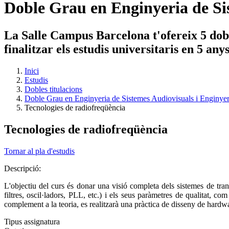
Doble Grau en Enginyeria de Si
La Salle Campus Barcelona t'ofereix 5 dobl
finalitzar els estudis universitaris en 5 an
Inici
Estudis
Dobles titulacions
Doble Grau en Enginyeria de Sistemes Audiovisuals i Enginye
Tecnologies de radiofreqüència
Tecnologies de radiofreqüència
Tornar al pla d'estudis
Descripció:
L'objectiu del curs és donar una visió completa dels sistemes de tran
filtres, oscil·ladors, PLL, etc.) i els seus paràmetres de qualitat, co
complement a la teoria, es realitzarà una pràctica de disseny de hardwa
Tipus assignatura