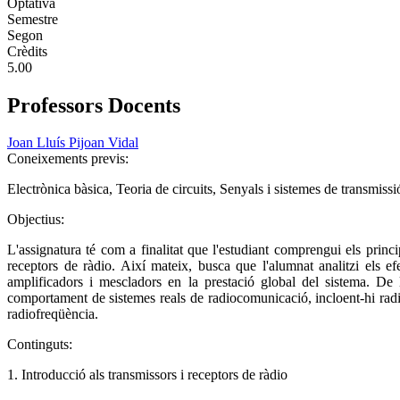
Optativa
Semestre
Segon
Crèdits
5.00
Professors Docents
Joan Lluís Pijoan Vidal
Coneixements previs:
Electrònica bàsica, Teoria de circuits, Senyals i sistemes de transmissi
Objectius:
L'assignatura té com a finalitat que l'estudiant comprengui els prin
receptors de ràdio. Així mateix, busca que l'alumnat analitzi els ef
amplificadors i mescladors en la prestació global del sistema. De l
comportament de sistemes reals de radiocomunicació, incloent-hi radioen
radiofreqüència.
Continguts:
1. Introducció als transmissors i receptors de ràdio