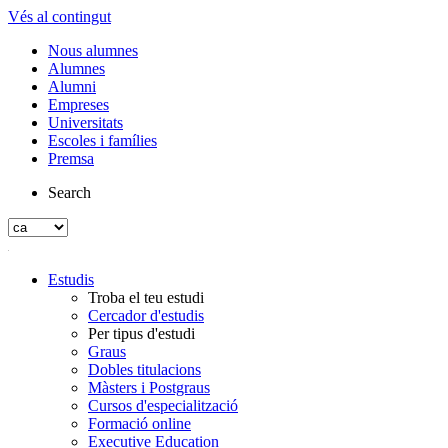
Vés al contingut
Nous alumnes
Alumnes
Alumni
Empreses
Universitats
Escoles i famílies
Premsa
Search
Estudis
Troba el teu estudi
Cercador d'estudis
Per tipus d'estudi
Graus
Dobles titulacions
Màsters i Postgraus
Cursos d'especialització
Formació online
Executive Education