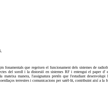
ó.
cipis fonamentals que regeixen el funcionament dels sistemes de radio
ectes del soroll i la distorsió en sistemes RF i entengui el paper d' 
a mateixa manera, l'assignatura pretén que l'estudiant desenvolupi la
llaços terrestres i comunicacions per satèl·lit, contribuint així a la f