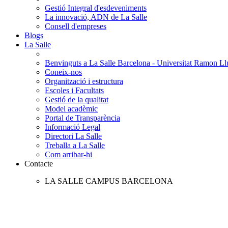
Gestió Integral d'esdeveniments
La innovació, ADN de La Salle
Consell d'empreses
Blogs
La Salle
Benvinguts a La Salle Barcelona - Universitat Ramon Llu
Coneix-nos
Organització i estructura
Escoles i Facultats
Gestió de la qualitat
Model acadèmic
Portal de Transparència
Informació Legal
Directori La Salle
Treballa a La Salle
Com arribar-hi
Contacte
LA SALLE CAMPUS BARCELONA