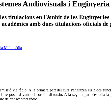
stemes Audiovisuals i Enginyeri
es titulacions en l'àmbit de les Enginyerie
ys acadèmics amb dues titulacions oficials de
ria Multimèdia
smissió via ràdio. A la primera part del curs s'analitzen els blocs func
m la resposta davant del soroll i distorsió. A la segona part s'estudia l
re de transceptors ràdio.