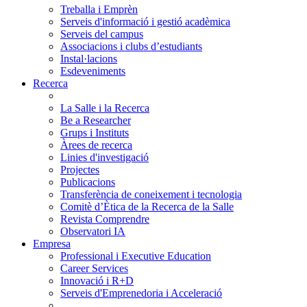
Treballa i Emprèn
Serveis d'informació i gestió acadèmica
Serveis del campus
Associacions i clubs d’estudiants
Instal·lacions
Esdeveniments
Recerca
La Salle i la Recerca
Be a Researcher
Grups i Instituts
Àrees de recerca
Linies d'investigació
Projectes
Publicacions
Transferència de coneixement i tecnologia
Comitè d’Ètica de la Recerca de la Salle
Revista Comprendre
Observatori IA
Empresa
Professional i Executive Education
Career Services
Innovació i R+D
Serveis d'Emprenedoria i Acceleració