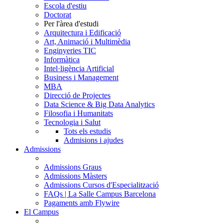
Escola d'estiu
Doctorat
Per l'àrea d'estudi
Arquitectura i Edificació
Art, Animació i Multimèdia
Enginyeries TIC
Informàtica
Intel·ligència Artificial
Business i Management
MBA
Direcció de Projectes
Data Science & Big Data Analytics
Filosofia i Humanitats
Tecnologia i Salut
Tots els estudis
Admisions i ajudes
Admissions
Admissions Graus
Admissions Màsters
Admissions Cursos d'Especialització
FAQs | La Salle Campus Barcelona
Pagaments amb Flywire
El Campus