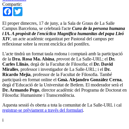
Compartir:
Facebook
Twitter
El proper dimecres, 17 de juny, a la Sala de Graus de La Salle
Campus Barcelona, se celebrarà l'acte
Cura de la persona humana
i IA. A propòsit de l'encíclica Magnifica humanitas del papa Lleó
XIV
, un acte acadèmic organitzat per Pastoral del campus per
reflexionar sobre la recent encíclica del pontífex.
L'acte tindrà un format taula rodona i comptarà amb la participació
de la
Dra. Rosa Ma. Alsina
,
provos
t de La Salle-URL; el
Dr.
Carles Llinàs
, degà de la Facultat de Filosofia; el
Dr. David
Miralles
, professor i investigador de La Salle-URL; i el
Dr.
Ricardo Mejía
, professor de la Facultat de Filosofia. També
participarà en format online el
Gmà. Alejandro González Cerna
,
degà d’Educació de la Universitat de Betlem. El moderador serà el
Dr. Armando Pego
, director acadèmic del Programa de Doctorat en
Filosofia: Humanisme i Transcendència.
Aquesta sessió és oberta a tota la comunitat de La Salle-URL i cal
registrar-se prèviament a través del formulari
.
i