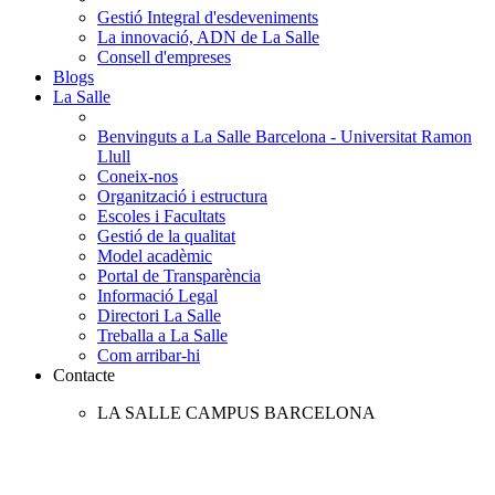
Gestió Integral d'esdeveniments
La innovació, ADN de La Salle
Consell d'empreses
Blogs
La Salle
Benvinguts a La Salle Barcelona - Universitat Ramon
Llull
Coneix-nos
Organització i estructura
Escoles i Facultats
Gestió de la qualitat
Model acadèmic
Portal de Transparència
Informació Legal
Directori La Salle
Treballa a La Salle
Com arribar-hi
Contacte
LA SALLE CAMPUS BARCELONA