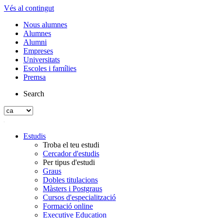
Vés al contingut
Nous alumnes
Alumnes
Alumni
Empreses
Universitats
Escoles i famílies
Premsa
Search
Estudis
Troba el teu estudi
Cercador d'estudis
Per tipus d'estudi
Graus
Dobles titulacions
Màsters i Postgraus
Cursos d'especialització
Formació online
Executive Education