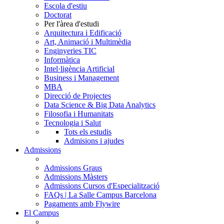
Escola d'estiu
Doctorat
Per l'àrea d'estudi
Arquitectura i Edificació
Art, Animació i Multimèdia
Enginyeries TIC
Informàtica
Intel·ligència Artificial
Business i Management
MBA
Direcció de Projectes
Data Science & Big Data Analytics
Filosofia i Humanitats
Tecnologia i Salut
Tots els estudis
Admisions i ajudes
Admissions
Admissions Graus
Admissions Màsters
Admissions Cursos d'Especialització
FAQs | La Salle Campus Barcelona
Pagaments amb Flywire
El Campus