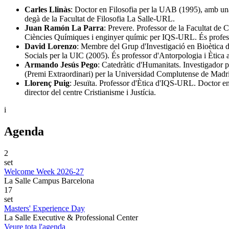
Carles Llinàs
: Doctor en Filosofia per la UAB (1995), amb una 
degà de la Facultat de Filosofia La Salle-URL.
Juan Ramón La Parra
: Prevere. Professor de la Facultat de
Ciències Químiques i enginyer químic per IQS-URL. És profess
David Lorenzo
: Membre del Grup d'Investigació en Bioètica d
Socials per la UIC (2005). És professor d'Antorpologia i Ètica 
Armando Jesús Pego
: Catedràtic d'Humanitats. Investigador p
(Premi Extraordinari) per la Universidad Complutense de Madrid, 
Llorenç Puig
: Jesuïta. Professor d'Ètica d'IQS-URL. Doctor en
director del centre Cristianisme i Justícia.
i
Agenda
2
set
Welcome Week 2026-27
La Salle Campus Barcelona
17
set
Masters' Experience Day
La Salle Executive & Professional Center
Veure tota l'agenda