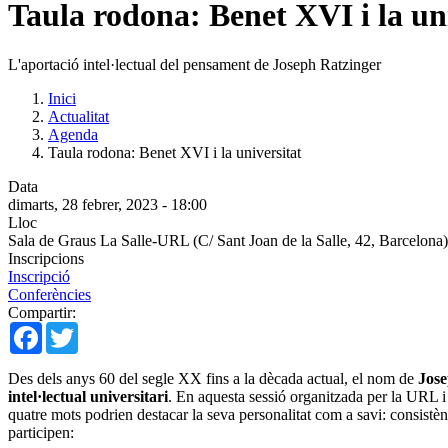
Taula rodona: Benet XVI i la un
L'aportació intel·lectual del pensament de Joseph Ratzinger
Inici
Actualitat
Agenda
Taula rodona: Benet XVI i la universitat
Data
dimarts, 28 febrer, 2023 - 18:00
Lloc
Sala de Graus La Salle-URL (C/ Sant Joan de la Salle, 42, Barcelona)
Inscripcions
Inscripció
Conferències
Compartir:
Facebook
Twitter
Des dels anys 60 del segle XX fins a la dècada actual, el nom de
Jose
intel·lectual universitari
. En aquesta sessió organitzada per la URL i
quatre mots podrien destacar la seva personalitat com a savi: consistè
participen: