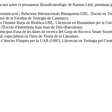
tesi sobre el pensament filosoficoteològic de Ramon Llull, premiada per
 Comunicació i Relacions Internacionals Blanquerna-URL. Doctor en Teolo
or de la Facultat de Teologia de Catalunya.
e l'Institut Borja de Bioètica-URL. Llicenciat en Humanitats per la Un
a l'Escola d'Infermeria Sant Joan de Déu (Barcelona).
rincipal d'una de les línies de recerca del Grup de Recerca Smart Socie
especialitzat en l'àrea de Teoria de la Literatura.
 Ciències Físiques per la UAB (1995). Llicenciat en Teologia pel Centre