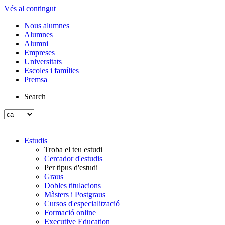
Vés al contingut
Nous alumnes
Alumnes
Alumni
Empreses
Universitats
Escoles i famílies
Premsa
Search
Estudis
Troba el teu estudi
Cercador d'estudis
Per tipus d'estudi
Graus
Dobles titulacions
Màsters i Postgraus
Cursos d'especialització
Formació online
Executive Education