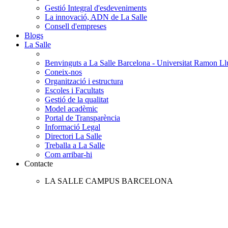
Gestió Integral d'esdeveniments
La innovació, ADN de La Salle
Consell d'empreses
Blogs
La Salle
Benvinguts a La Salle Barcelona - Universitat Ramon Llu
Coneix-nos
Organització i estructura
Escoles i Facultats
Gestió de la qualitat
Model acadèmic
Portal de Transparència
Informació Legal
Directori La Salle
Treballa a La Salle
Com arribar-hi
Contacte
LA SALLE CAMPUS BARCELONA