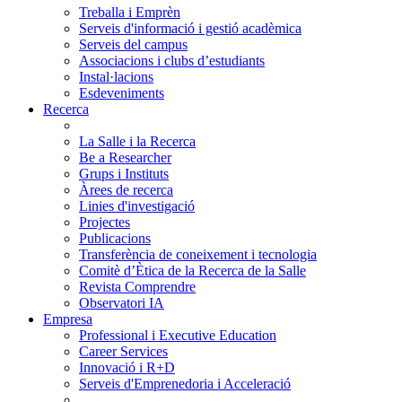
Treballa i Emprèn
Serveis d'informació i gestió acadèmica
Serveis del campus
Associacions i clubs d’estudiants
Instal·lacions
Esdeveniments
Recerca
La Salle i la Recerca
Be a Researcher
Grups i Instituts
Àrees de recerca
Linies d'investigació
Projectes
Publicacions
Transferència de coneixement i tecnologia
Comitè d’Ètica de la Recerca de la Salle
Revista Comprendre
Observatori IA
Empresa
Professional i Executive Education
Career Services
Innovació i R+D
Serveis d'Emprenedoria i Acceleració