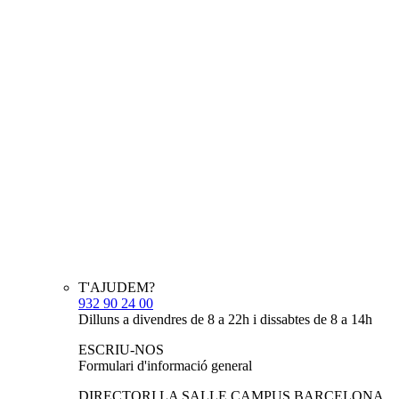
T'AJUDEM?
932 90 24 00
Dilluns a divendres de 8 a 22h i dissabtes de 8 a 14h
ESCRIU-NOS
Formulari d'informació general
DIRECTORI LA SALLE CAMPUS BARCELONA