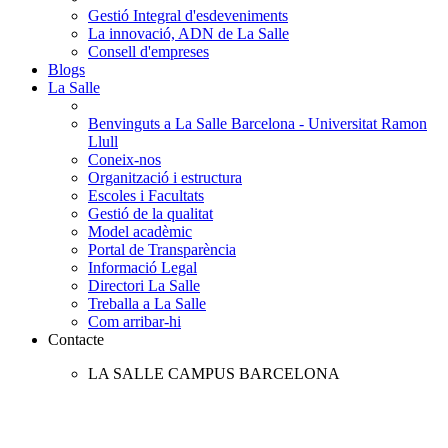
Gestió Integral d'esdeveniments
La innovació, ADN de La Salle
Consell d'empreses
Blogs
La Salle
Benvinguts a La Salle Barcelona - Universitat Ramon
Llull
Coneix-nos
Organització i estructura
Escoles i Facultats
Gestió de la qualitat
Model acadèmic
Portal de Transparència
Informació Legal
Directori La Salle
Treballa a La Salle
Com arribar-hi
Contacte
LA SALLE CAMPUS BARCELONA