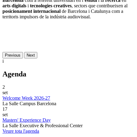
Barcelona
com a referent universitari en l’
estudi
i la
recerca
en
arts digitals
i
tecnologies creatives
, sectors que contribueixen al
posicionament internacional
de Barcelona i Catalunya com a
territoris impulsors de la indústria audiovisual.
Previous
Next
i
Agenda
2
set
Welcome Week 2026-27
La Salle Campus Barcelona
17
set
Masters' Experience Day
La Salle Executive & Professional Center
Veure tota l'agenda