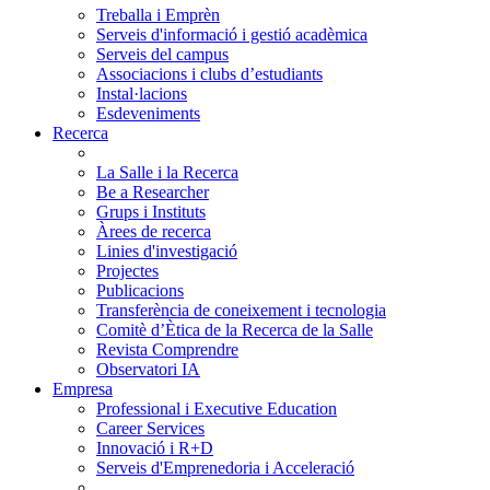
Treballa i Emprèn
Serveis d'informació i gestió acadèmica
Serveis del campus
Associacions i clubs d’estudiants
Instal·lacions
Esdeveniments
Recerca
La Salle i la Recerca
Be a Researcher
Grups i Instituts
Àrees de recerca
Linies d'investigació
Projectes
Publicacions
Transferència de coneixement i tecnologia
Comitè d’Ètica de la Recerca de la Salle
Revista Comprendre
Observatori IA
Empresa
Professional i Executive Education
Career Services
Innovació i R+D
Serveis d'Emprenedoria i Acceleració