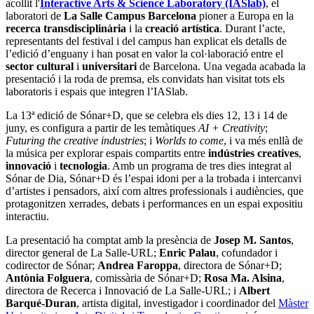
acollit l'
Interactive Arts & Science Laboratory (IASlab)
, el
laboratori de
La Salle Campus Barcelona
pioner a Europa en la
recerca transdisciplinària
i la
creació artística
. Durant l’acte,
representants del festival i del campus han explicat els detalls de
l’edició d’enguany i han posat en valor la col·laboració entre el
sector cultural
i
universitari
de Barcelona. Una vegada acabada la
presentació i la roda de premsa, els convidats han visitat tots els
laboratoris i espais que integren l’IASlab.
La 13ª edició de Sónar+D, que se celebra els dies 12, 13 i 14 de
juny, es configura a partir de les temàtiques
AI + Creativity
;
Futuring the creative industries
; i
Worlds to come
, i va més enllà de
la música per explorar espais compartits entre
indústries creatives
,
innovació
i
tecnologia
. Amb un programa de tres dies integrat al
Sónar de Dia, Sónar+D és l’espai idoni per a la trobada i intercanvi
d’artistes i pensadors, així com altres professionals i audiències, que
protagonitzen xerrades, debats i performances en un espai expositiu
interactiu.
La presentació ha comptat amb la presència de
Josep M. Santos
,
director general de La Salle-URL;
Enric Palau
, cofundador i
codirector de Sónar;
Andrea Faroppa
, directora de Sónar+D;
Antònia Folguera
, comissària de Sónar+D;
Rosa Ma. Alsina
,
directora de Recerca i Innovació de La Salle-URL; i
Albert
Barqué-Duran
, artista digital, investigador i coordinador del
Màster