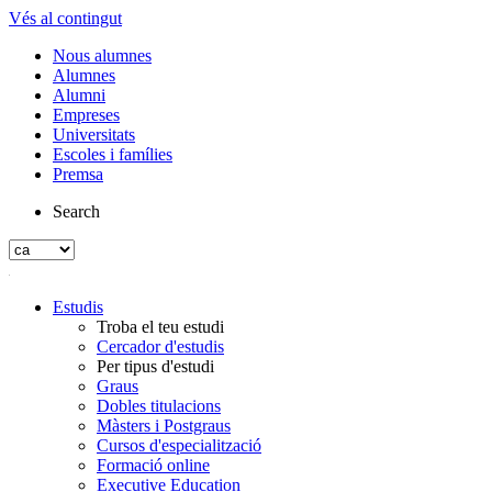
Vés al contingut
Nous alumnes
Alumnes
Alumni
Empreses
Universitats
Escoles i famílies
Premsa
Search
Estudis
Troba el teu estudi
Cercador d'estudis
Per tipus d'estudi
Graus
Dobles titulacions
Màsters i Postgraus
Cursos d'especialització
Formació online
Executive Education