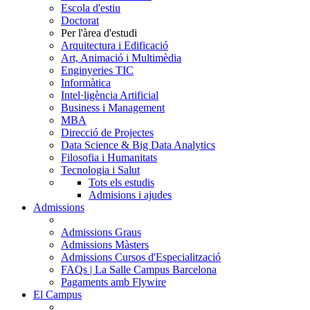
Escola d'estiu
Doctorat
Per l'àrea d'estudi
Arquitectura i Edificació
Art, Animació i Multimèdia
Enginyeries TIC
Informàtica
Intel·ligència Artificial
Business i Management
MBA
Direcció de Projectes
Data Science & Big Data Analytics
Filosofia i Humanitats
Tecnologia i Salut
Tots els estudis
Admisions i ajudes
Admissions
Admissions Graus
Admissions Màsters
Admissions Cursos d'Especialització
FAQs | La Salle Campus Barcelona
Pagaments amb Flywire
El Campus