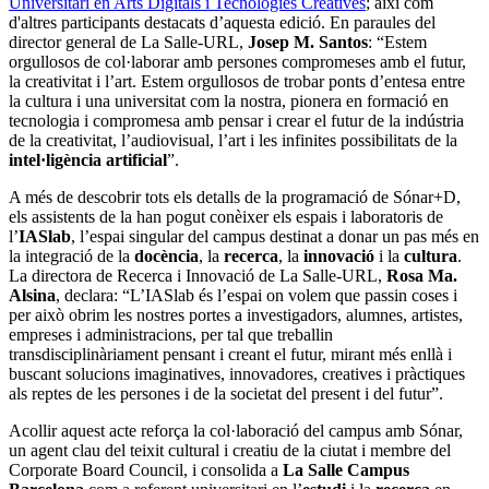
Universitari en Arts Digitals i Tecnologies Creatives
; així com
d'altres participants destacats d’aquesta edició. En paraules del
director general de La Salle-URL,
Josep M. Santos
: “Estem
orgullosos de col·laborar amb persones compromeses amb el futur,
la creativitat i l’art. Estem orgullosos de trobar ponts d’entesa entre
la cultura i una universitat com la nostra, pionera en formació en
tecnologia i compromesa amb pensar i crear el futur de la indústria
de la creativitat, l’audiovisual, l’art i les infinites possibilitats de la
intel·ligència artificial
”.
A més de descobrir tots els detalls de la programació de Sónar+D,
els assistents de la han pogut conèixer els espais i laboratoris de
l’
IASlab
, l’espai singular del campus destinat a donar un pas més en
la integració de la
docència
, la
recerca
, la
innovació
i la
cultura
.
La directora de Recerca i Innovació de La Salle-URL,
Rosa Ma.
Alsina
, declara: “L’IASlab és l’espai on volem que passin coses i
per això obrim les nostres portes a investigadors, alumnes, artistes,
empreses i administracions, per tal que treballin
transdisciplinàriament pensant i creant el futur, mirant més enllà i
buscant solucions imaginatives, innovadores, creatives i pràctiques
als reptes de les persones i de la societat del present i del futur”.
Acollir aquest acte reforça la col·laboració del campus amb Sónar,
un agent clau del teixit cultural i creatiu de la ciutat i membre del
Corporate Board Council, i consolida a
La Salle Campus