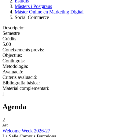
Estudis
Màsters i Postgraus
Màster Online en Marketing Digital
Social Commerce
Descripció:
Semestre
Crèdits
5.00
Coneixements previs:
Objectius:
Continguts:
Metodologia:
Avaluació:
Criteris avaluació:
Bibliografia bàsica:
Material complementari:
i
Agenda
2
set
Welcome Week 2026-27
La Salle Campus Barcelona