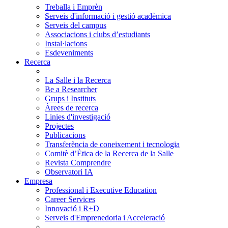
Treballa i Emprèn
Serveis d'informació i gestió acadèmica
Serveis del campus
Associacions i clubs d’estudiants
Instal·lacions
Esdeveniments
Recerca
La Salle i la Recerca
Be a Researcher
Grups i Instituts
Àrees de recerca
Linies d'investigació
Projectes
Publicacions
Transferència de coneixement i tecnologia
Comitè d’Ètica de la Recerca de la Salle
Revista Comprendre
Observatori IA
Empresa
Professional i Executive Education
Career Services
Innovació i R+D
Serveis d'Emprenedoria i Acceleració