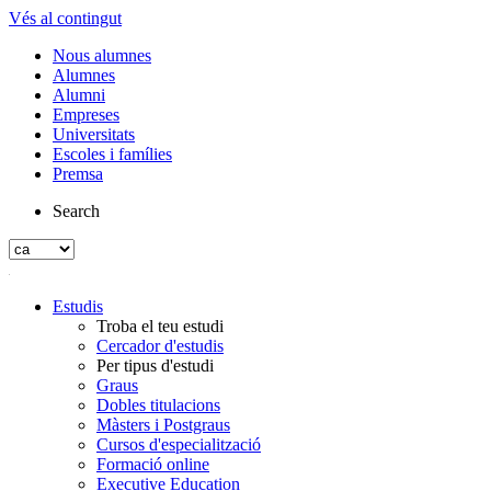
Vés al contingut
Nous alumnes
Alumnes
Alumni
Empreses
Universitats
Escoles i famílies
Premsa
Search
Estudis
Troba el teu estudi
Cercador d'estudis
Per tipus d'estudi
Graus
Dobles titulacions
Màsters i Postgraus
Cursos d'especialització
Formació online
Executive Education