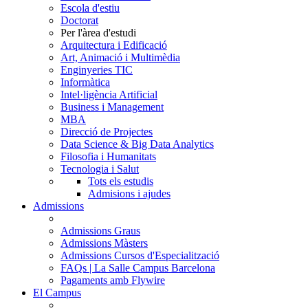
Escola d'estiu
Doctorat
Per l'àrea d'estudi
Arquitectura i Edificació
Art, Animació i Multimèdia
Enginyeries TIC
Informàtica
Intel·ligència Artificial
Business i Management
MBA
Direcció de Projectes
Data Science & Big Data Analytics
Filosofia i Humanitats
Tecnologia i Salut
Tots els estudis
Admisions i ajudes
Admissions
Admissions Graus
Admissions Màsters
Admissions Cursos d'Especialització
FAQs | La Salle Campus Barcelona
Pagaments amb Flywire
El Campus