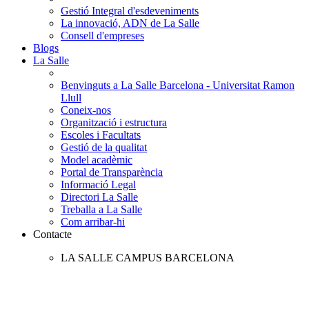
Gestió Integral d'esdeveniments
La innovació, ADN de La Salle
Consell d'empreses
Blogs
La Salle
Benvinguts a La Salle Barcelona - Universitat Ramon
Llull
Coneix-nos
Organització i estructura
Escoles i Facultats
Gestió de la qualitat
Model acadèmic
Portal de Transparència
Informació Legal
Directori La Salle
Treballa a La Salle
Com arribar-hi
Contacte
LA SALLE CAMPUS BARCELONA