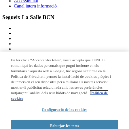
Accessibilitat
Canal intern informació
Segueix La Salle BCN
En fer clic a “Acceptar-les totes”, vostè accepta que FUNITEC
comuniqui les dades personals que pugui incloure en els
Membre de
formularis d'aquesta web a Google, Inc segons s'informa en la
Política de Privacitat i permet la instal·lació de cookies pròpies i
de tercers en el seu dispositiu per a millorar els nostres serveis i
mostrar-li publicitat relacionada amb les seves preferències
Acreditacions
mitjançant l'anàlisi dels seus hàbits de navegació.
Política de
cookies
Configuració de les cookies
© 2026 La Salle Campus Barcelona - URL |
Avís legal
|
Política de
privacitat
|
Política de cookies
Rebutjar-les totes
Formulari de cerca