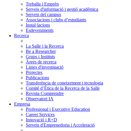
Treballa i Emprèn
Serveis d'informació i gestió acadèmica
Serveis del campus
Associacions i clubs d’estudiants
Instal·lacions
Esdeveniments
Recerca
La Salle i la Recerca
Be a Researcher
Grups i Instituts
Àrees de recerca
Linies d'investigació
Projectes
Publicacions
Transferència de coneixement i tecnologia
Comitè d’Ètica de la Recerca de la Salle
Revista Comprendre
Observatori IA
Empresa
Professional i Executive Education
Career Services
Innovació i R+D
Serveis d'Emprenedoria i Acceleració