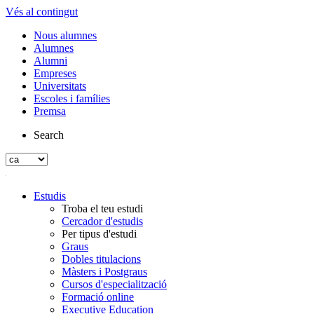
Vés al contingut
Nous alumnes
Alumnes
Alumni
Empreses
Universitats
Escoles i famílies
Premsa
Search
Estudis
Troba el teu estudi
Cercador d'estudis
Per tipus d'estudi
Graus
Dobles titulacions
Màsters i Postgraus
Cursos d'especialització
Formació online
Executive Education