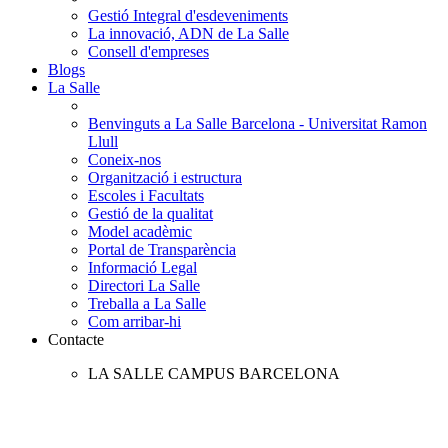
Gestió Integral d'esdeveniments
La innovació, ADN de La Salle
Consell d'empreses
Blogs
La Salle
Benvinguts a La Salle Barcelona - Universitat Ramon
Llull
Coneix-nos
Organització i estructura
Escoles i Facultats
Gestió de la qualitat
Model acadèmic
Portal de Transparència
Informació Legal
Directori La Salle
Treballa a La Salle
Com arribar-hi
Contacte
LA SALLE CAMPUS BARCELONA