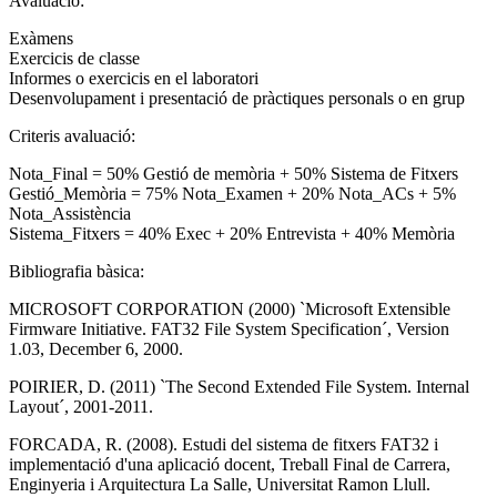
Avaluació:
Exàmens
Exercicis de classe
Informes o exercicis en el laboratori
Desenvolupament i presentació de pràctiques personals o en grup
Criteris avaluació:
Nota_Final = 50% Gestió de memòria + 50% Sistema de Fitxers
Gestió_Memòria = 75% Nota_Examen + 20% Nota_ACs + 5%
Nota_Assistència
Sistema_Fitxers = 40% Exec + 20% Entrevista + 40% Memòria
Bibliografia bàsica:
MICROSOFT CORPORATION (2000) `Microsoft Extensible
Firmware Initiative. FAT32 File System Specification´, Version
1.03, December 6, 2000.
POIRIER, D. (2011) `The Second Extended File System. Internal
Layout´, 2001-2011.
FORCADA, R. (2008). Estudi del sistema de fitxers FAT32 i
implementació d'una aplicació docent, Treball Final de Carrera,
Enginyeria i Arquitectura La Salle, Universitat Ramon Llull.