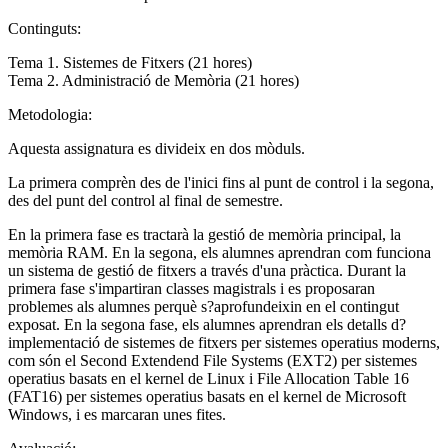
Continguts:
Tema 1. Sistemes de Fitxers (21 hores)
Tema 2. Administració de Memòria (21 hores)
Metodologia:
Aquesta assignatura es divideix en dos mòduls.
La primera comprèn des de l'inici fins al punt de control i la segona,
des del punt del control al final de semestre.
En la primera fase es tractarà la gestió de memòria principal, la
memòria RAM. En la segona, els alumnes aprendran com funciona
un sistema de gestió de fitxers a través d'una pràctica. Durant la
primera fase s'impartiran classes magistrals i es proposaran
problemes als alumnes perquè s?aprofundeixin en el contingut
exposat. En la segona fase, els alumnes aprendran els detalls d?
implementació de sistemes de fitxers per sistemes operatius moderns,
com són el Second Extendend File Systems (EXT2) per sistemes
operatius basats en el kernel de Linux i File Allocation Table 16
(FAT16) per sistemes operatius basats en el kernel de Microsoft
Windows, i es marcaran unes fites.