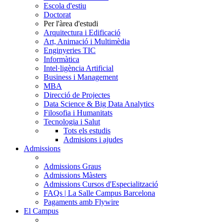
Escola d'estiu
Doctorat
Per l'àrea d'estudi
Arquitectura i Edificació
Art, Animació i Multimèdia
Enginyeries TIC
Informàtica
Intel·ligència Artificial
Business i Management
MBA
Direcció de Projectes
Data Science & Big Data Analytics
Filosofia i Humanitats
Tecnologia i Salut
Tots els estudis
Admisions i ajudes
Admissions
Admissions Graus
Admissions Màsters
Admissions Cursos d'Especialització
FAQs | La Salle Campus Barcelona
Pagaments amb Flywire
El Campus