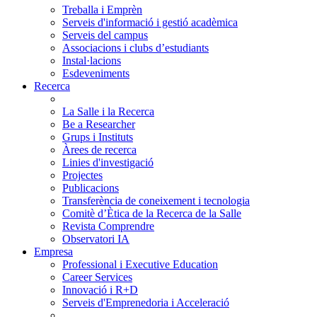
Treballa i Emprèn
Serveis d'informació i gestió acadèmica
Serveis del campus
Associacions i clubs d’estudiants
Instal·lacions
Esdeveniments
Recerca
La Salle i la Recerca
Be a Researcher
Grups i Instituts
Àrees de recerca
Linies d'investigació
Projectes
Publicacions
Transferència de coneixement i tecnologia
Comitè d’Ètica de la Recerca de la Salle
Revista Comprendre
Observatori IA
Empresa
Professional i Executive Education
Career Services
Innovació i R+D
Serveis d'Emprenedoria i Acceleració