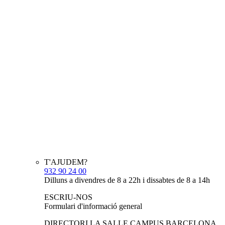
T'AJUDEM?
932 90 24 00
Dilluns a divendres de 8 a 22h i dissabtes de 8 a 14h
ESCRIU-NOS
Formulari d'informació general
DIRECTORI LA SALLE CAMPUS BARCELONA