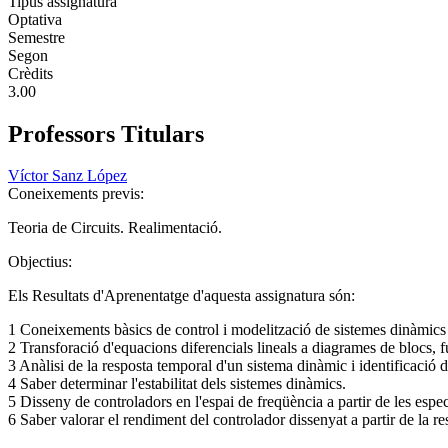
Tipus assignatura
Optativa
Semestre
Segon
Crèdits
3.00
Professors Titulars
Víctor Sanz López
Coneixements previs:
Teoria de Circuits. Realimentació.
Objectius:
Els Resultats d'Aprenentatge d'aquesta assignatura són:
1 Coneixements bàsics de control i modelització de sistemes dinàmics
2 Transforació d'equacions diferencials lineals a diagrames de blocs, fu
3 Anàlisi de la resposta temporal d'un sistema dinàmic i identificació
4 Saber determinar l'estabilitat dels sistemes dinàmics.
5 Disseny de controladors en l'espai de freqüència a partir de les espec
6 Saber valorar el rendiment del controlador dissenyat a partir de la r