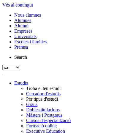
Vés al contingut
Nous alumnes
Alumnes
Alumni
Empreses
Universitats
Escoles i famílies
Premsa
Search
Estudis
Troba el teu estudi
Cercador d'estudis
Per tipus d'estudi
Graus
Dobles titulacions
Màsters i Postgraus
Cursos d'especialització
Formació online
Executive Education