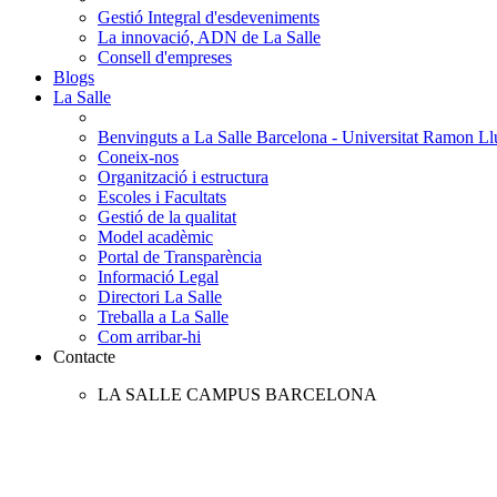
Gestió Integral d'esdeveniments
La innovació, ADN de La Salle
Consell d'empreses
Blogs
La Salle
Benvinguts a La Salle Barcelona - Universitat Ramon Llu
Coneix-nos
Organització i estructura
Escoles i Facultats
Gestió de la qualitat
Model acadèmic
Portal de Transparència
Informació Legal
Directori La Salle
Treballa a La Salle
Com arribar-hi
Contacte
LA SALLE CAMPUS BARCELONA