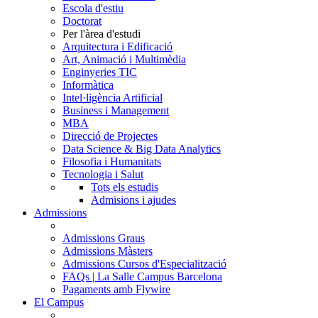
Escola d'estiu
Doctorat
Per l'àrea d'estudi
Arquitectura i Edificació
Art, Animació i Multimèdia
Enginyeries TIC
Informàtica
Intel·ligència Artificial
Business i Management
MBA
Direcció de Projectes
Data Science & Big Data Analytics
Filosofia i Humanitats
Tecnologia i Salut
Tots els estudis
Admisions i ajudes
Admissions
Admissions Graus
Admissions Màsters
Admissions Cursos d'Especialització
FAQs | La Salle Campus Barcelona
Pagaments amb Flywire
El Campus