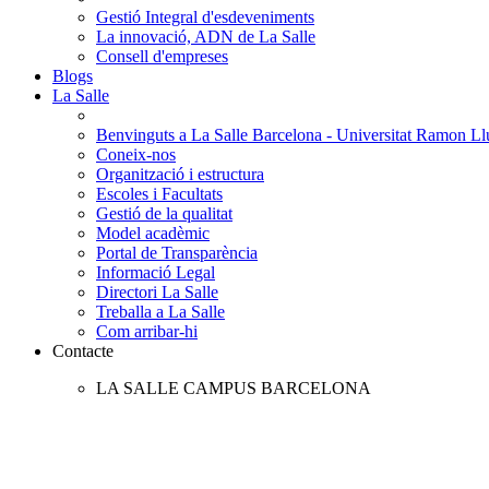
Gestió Integral d'esdeveniments
La innovació, ADN de La Salle
Consell d'empreses
Blogs
La Salle
Benvinguts a La Salle Barcelona - Universitat Ramon Llu
Coneix-nos
Organització i estructura
Escoles i Facultats
Gestió de la qualitat
Model acadèmic
Portal de Transparència
Informació Legal
Directori La Salle
Treballa a La Salle
Com arribar-hi
Contacte
LA SALLE CAMPUS BARCELONA