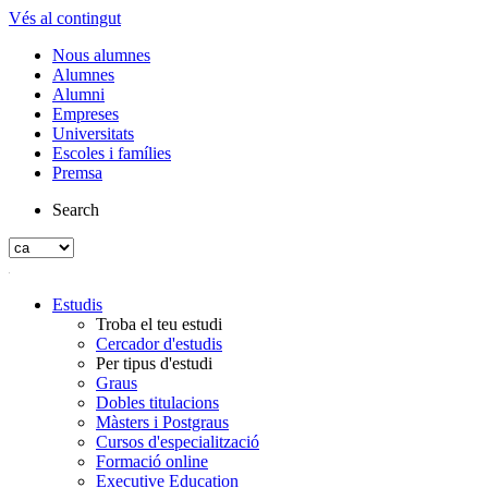
Vés al contingut
Nous alumnes
Alumnes
Alumni
Empreses
Universitats
Escoles i famílies
Premsa
Search
Estudis
Troba el teu estudi
Cercador d'estudis
Per tipus d'estudi
Graus
Dobles titulacions
Màsters i Postgraus
Cursos d'especialització
Formació online
Executive Education