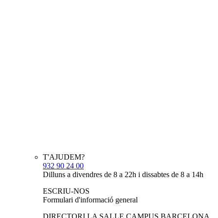
T'AJUDEM?
932 90 24 00
Dilluns a divendres de 8 a 22h i dissabtes de 8 a 14h
ESCRIU-NOS
Formulari d'informació general
DIRECTORI LA SALLE CAMPUS BARCELONA