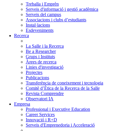
Treballa i Emprèn
Serveis d'informació i gestió acadèmica
Serveis del campus
Associacions i clubs d’estudiants
Instal·lacions
Esdeveniments
Recerca
La Salle i la Recerca
Be a Researcher
Grups i Instituts
Àrees de recerca
Linies d'investigació
Projectes
Publicacions
Transferència de coneixement i tecnologia
Comitè d’Ètica de la Recerca de la Salle
Revista Comprendre
Observatori IA
Empresa
Professional i Executive Education
Career Services
Innovació i R+D
Serveis d'Emprenedoria i Acceleració