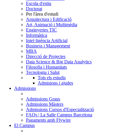
Escola d'estiu
Doctorat
Per l'àrea d'estudi
Arquitectura i Edificació
Art, Animació i Multimèdia
Enginyeries TIC
Informàtica
Intel·ligència Artificial
Business i Management
MBA
Direcció de Projectes
Data Science & Big Data Analytics
Filosofia i Humanitats
Tecnologia i Salut
Tots els estudis
Admisions i ajudes
Admissions
Admissions Graus
Admissions Màsters
Admissions Cursos d'Especialització
FAQs | La Salle Campus Barcelona
Pagaments amb Flywire
El Campus