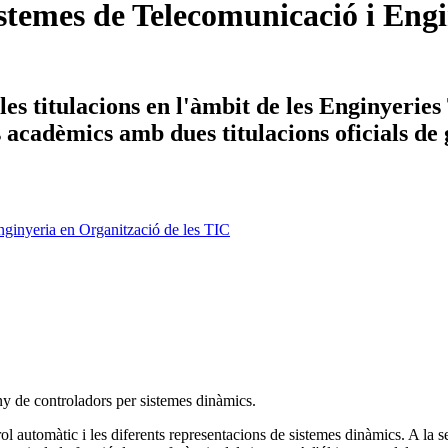
temes de Telecomunicació i Engi
es titulacions en l'àmbit de les Enginyerie
ys acadèmics amb dues titulacions oficials de
ginyeria en Organització de les TIC
eny de controladors per sistemes dinàmics.
l automàtic i les diferents representacions de sistemes dinàmics. A la seg