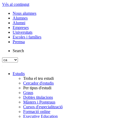
Vés al contingut
Nous alumnes
Alumnes
Alumni
Empreses
Universitats
Escoles i famílies
Premsa
Search
Estudis
Troba el teu estudi
Cercador d'estudis
Per tipus d'estudi
Graus
Dobles titulacions
Màsters i Postgraus
Cursos d'especialització
Formació online
Executive Education