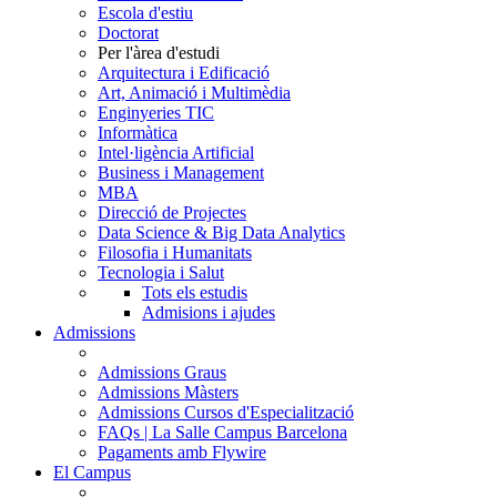
Escola d'estiu
Doctorat
Per l'àrea d'estudi
Arquitectura i Edificació
Art, Animació i Multimèdia
Enginyeries TIC
Informàtica
Intel·ligència Artificial
Business i Management
MBA
Direcció de Projectes
Data Science & Big Data Analytics
Filosofia i Humanitats
Tecnologia i Salut
Tots els estudis
Admisions i ajudes
Admissions
Admissions Graus
Admissions Màsters
Admissions Cursos d'Especialització
FAQs | La Salle Campus Barcelona
Pagaments amb Flywire
El Campus