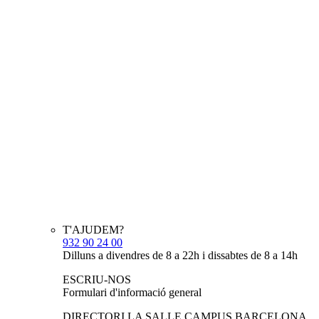
T'AJUDEM?
932 90 24 00
Dilluns a divendres de 8 a 22h i dissabtes de 8 a 14h
ESCRIU-NOS
Formulari d'informació general
DIRECTORI LA SALLE CAMPUS BARCELONA