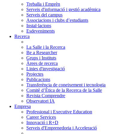
Treballa i Emprèn
Serveis d'informació i gestió acadèmica
Serveis del campus
Associacions i clubs d’estudiants
Instal·lacions
Esdeveniments
Recerca
La Salle i la Recerca
Be a Researcher
Grups i Instituts
Àrees de recerca
Linies d'investigació
Projectes
Publicacions
Transferència de coneixement i tecnologia
Comitè d’Ètica de la Recerca de la Salle
Revista Comprendre
Observatori IA
Empresa
Professional i Executive Education
Career Services
Innovació i R+D
Serveis d'Emprenedoria i Acceleració