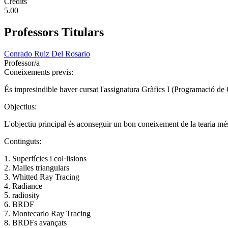
Crèdits
5.00
Professors Titulars
Conrado Ruiz Del Rosario
Professor/a
Coneixements previs:
És impresindible haver cursat l'assignatura Gràfics I (Programació de 
Objectius:
L'objectiu principal és aconseguir un bon coneixement de la tearia més 
Continguts:
1. Superfícies i col·lisions
2. Malles triangulars
3. Whitted Ray Tracing
4. Radiance
5. radiosity
6. BRDF
7. Montecarlo Ray Tracing
8. BRDFs avançats