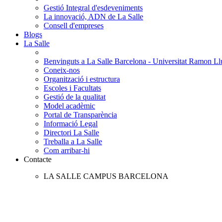
Gestió Integral d'esdeveniments
La innovació, ADN de La Salle
Consell d'empreses
Blogs
La Salle
Benvinguts a La Salle Barcelona - Universitat Ramon Llu
Coneix-nos
Organització i estructura
Escoles i Facultats
Gestió de la qualitat
Model acadèmic
Portal de Transparència
Informació Legal
Directori La Salle
Treballa a La Salle
Com arribar-hi
Contacte
LA SALLE CAMPUS BARCELONA