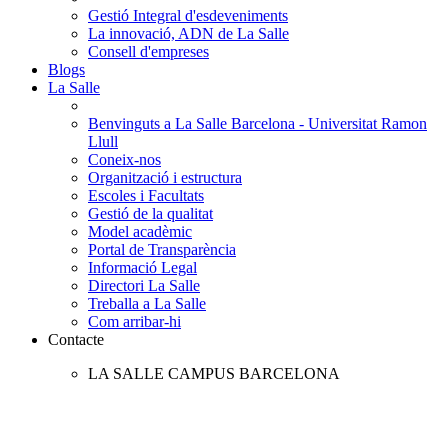
Gestió Integral d'esdeveniments
La innovació, ADN de La Salle
Consell d'empreses
Blogs
La Salle
Benvinguts a La Salle Barcelona - Universitat Ramon
Llull
Coneix-nos
Organització i estructura
Escoles i Facultats
Gestió de la qualitat
Model acadèmic
Portal de Transparència
Informació Legal
Directori La Salle
Treballa a La Salle
Com arribar-hi
Contacte
LA SALLE CAMPUS BARCELONA