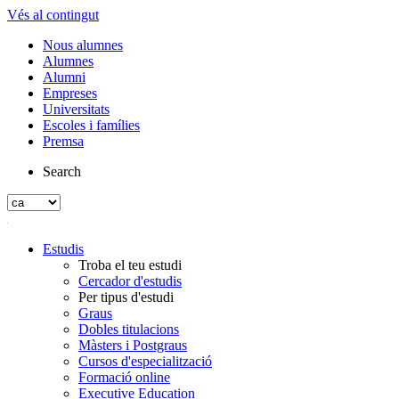
Vés al contingut
Nous alumnes
Alumnes
Alumni
Empreses
Universitats
Escoles i famílies
Premsa
Search
Estudis
Troba el teu estudi
Cercador d'estudis
Per tipus d'estudi
Graus
Dobles titulacions
Màsters i Postgraus
Cursos d'especialització
Formació online
Executive Education