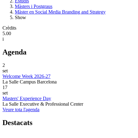
Estudis
Màsters i Postgraus
Màster en Social Media Branding and Strategy
Show
Crèdits
5.00
i
Agenda
2
set
Welcome Week 2026-27
La Salle Campus Barcelona
17
set
Masters' Experience Day
La Salle Executive & Professional Center
Veure tota l'agenda
Destacats