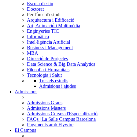
Escola d'estiu
Doctorat
Per l'àrea d'estudi
Arquitectura i Edificació
Art, Animació i Multimèdia
Enginyeries TIC
Informàtica
Intel·ligència Artificial
Business i Management
MBA
Direcció de Projectes
Data Science & Big Data Analytics
Filosofia i Humanitats
Tecnologia i Salut
Tots els estudis
Admisions i ajudes
Admissions
Admissions Graus
Admissions Màsters
Admissions Cursos d'Especialització
FAQs | La Salle Campus Barcelona
Pagaments amb Flywire
El Campus