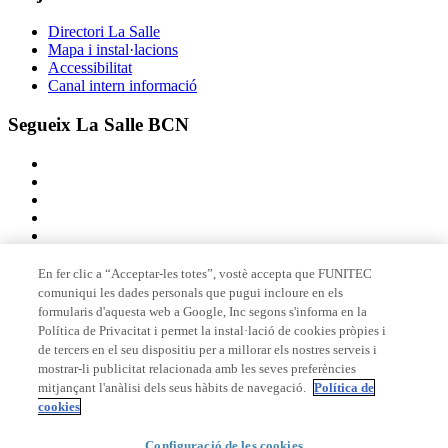
Directori La Salle
Mapa i instal·lacions
Accessibilitat
Canal intern informació
Segueix La Salle BCN
En fer clic a “Acceptar-les totes”, vostè accepta que FUNITEC
comuniqui les dades personals que pugui incloure en els
Membre de
formularis d'aquesta web a Google, Inc segons s'informa en la
Política de Privacitat i permet la instal·lació de cookies pròpies i
de tercers en el seu dispositiu per a millorar els nostres serveis i
mostrar-li publicitat relacionada amb les seves preferències
Acreditacions
mitjançant l'anàlisi dels seus hàbits de navegació.
Política de
cookies
Configuració de les cookies
© 2026 La Salle Campus Barcelona - URL |
Avís legal
|
Política de