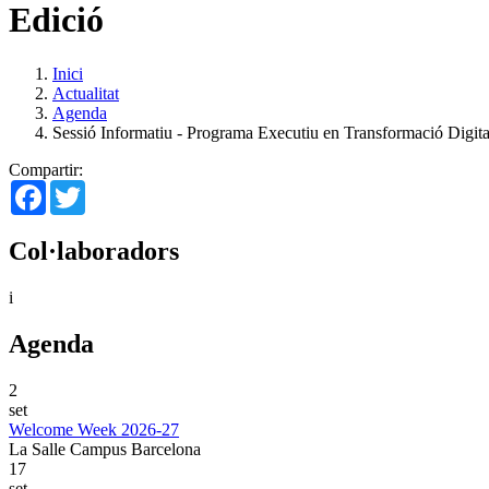
Edició
Inici
Actualitat
Agenda
Sessió Informatiu - Programa Executiu en Transformació Digital
Compartir:
Facebook
Twitter
Col·laboradors
i
Agenda
2
set
Welcome Week 2026-27
La Salle Campus Barcelona
17
set