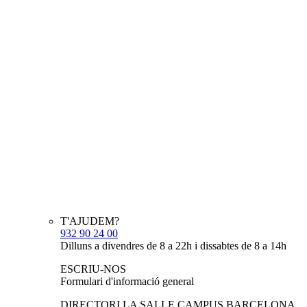
T'AJUDEM?
932 90 24 00
Dilluns a divendres de 8 a 22h i dissabtes de 8 a 14h
ESCRIU-NOS
Formulari d'informació general
DIRECTORI LA SALLE CAMPUS BARCELONA