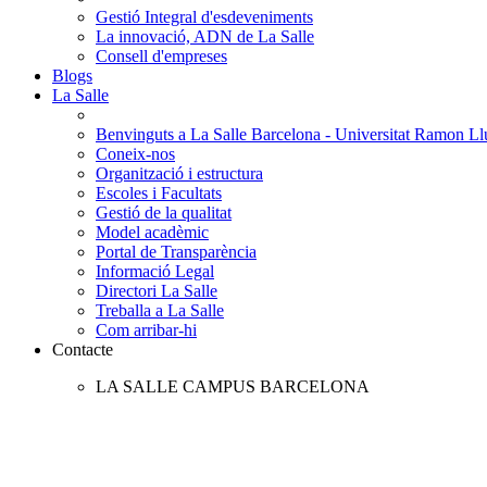
Gestió Integral d'esdeveniments
La innovació, ADN de La Salle
Consell d'empreses
Blogs
La Salle
Benvinguts a La Salle Barcelona - Universitat Ramon Llu
Coneix-nos
Organització i estructura
Escoles i Facultats
Gestió de la qualitat
Model acadèmic
Portal de Transparència
Informació Legal
Directori La Salle
Treballa a La Salle
Com arribar-hi
Contacte
LA SALLE CAMPUS BARCELONA