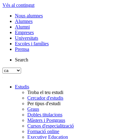
Vés al contingut
Nous alumnes
Alumnes
Alumni
Empreses
Universitats
Escoles i famílies
Premsa
Search
Estudis
Troba el teu estudi
Cercador d'estudis
Per tipus d'estudi
Graus
Dobles titulacions
Màsters i Postgraus
Cursos d'especialització
Formació online
Executive Education