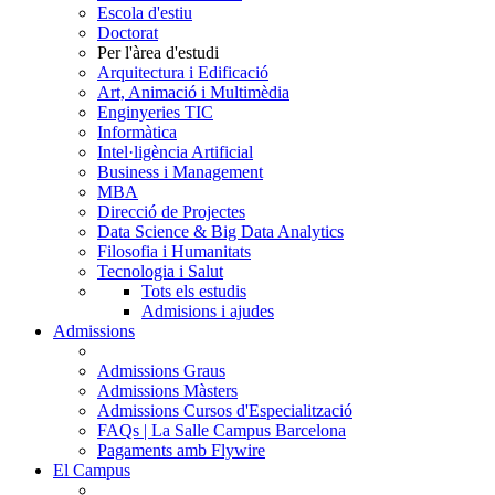
Escola d'estiu
Doctorat
Per l'àrea d'estudi
Arquitectura i Edificació
Art, Animació i Multimèdia
Enginyeries TIC
Informàtica
Intel·ligència Artificial
Business i Management
MBA
Direcció de Projectes
Data Science & Big Data Analytics
Filosofia i Humanitats
Tecnologia i Salut
Tots els estudis
Admisions i ajudes
Admissions
Admissions Graus
Admissions Màsters
Admissions Cursos d'Especialització
FAQs | La Salle Campus Barcelona
Pagaments amb Flywire
El Campus