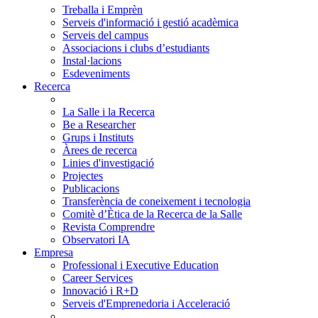
Treballa i Emprèn
Serveis d'informació i gestió acadèmica
Serveis del campus
Associacions i clubs d’estudiants
Instal·lacions
Esdeveniments
Recerca
La Salle i la Recerca
Be a Researcher
Grups i Instituts
Àrees de recerca
Linies d'investigació
Projectes
Publicacions
Transferència de coneixement i tecnologia
Comitè d’Ètica de la Recerca de la Salle
Revista Comprendre
Observatori IA
Empresa
Professional i Executive Education
Career Services
Innovació i R+D
Serveis d'Emprenedoria i Acceleració